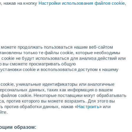
е, нажав на кнопку
Настройки использования файлов cookie
,
дный
но можете продолжать пользоваться нашим веб-сайтом
становлены только те файлы cookie, которые необходимы
й радар
Метеоспутники
Модели
 cookie не будут использоваться для анализа действий или
ко вы сможете просматривать общую
установки cookie и воспользоваться доступом к нашему
недельник
вторник
среда
четверг
cookie, уникальные идентификаторы или аналогичные
10 Авг.
11 Авг.
12 Авг.
13 Авг.
 персональных данных, таких как информация о вашем
ы файлов cookie. Некоторые поставщики могут обрабатывать
а, против которого вы можете возразить. Для этого вы
ть против обработки данных, нажав «
Настроить
» или
90%
йте.
12 мм
24°
/
+13°
+20°
/
+12°
+17°
/
+10°
+19°
/
+9°
ющим образом: