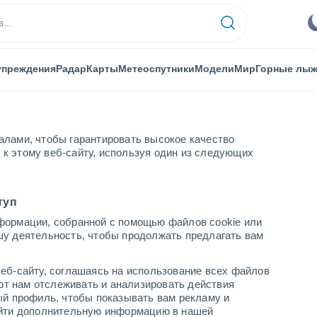
упреждения
Радар
Карты
Метеоспутники
Модели
Мир
Горные лы
алами, чтобы гарантировать высокое качество
к этому веб-сайту, используя один из следующих
туп
формации, собранной с помощью файлов cookie или
 Горах
шу деятельность, чтобы продолжать предлагать вам
...
еб-сайту, соглашаясь на использование всех файлов
яют нам отслеживать и анализировать действия
По часам
ый профиль, чтобы показывать вам рекламу и
В ближайшие часы переменная
найти дополнительную информацию в нашей
облачность