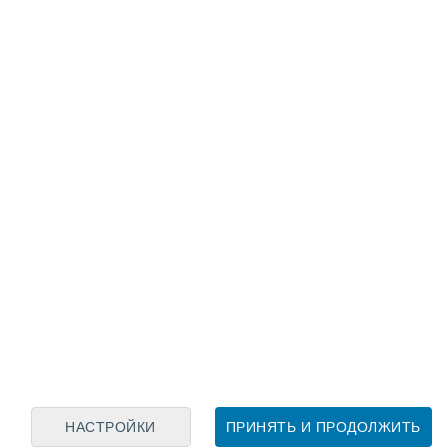
Лунный календарь
пн
вт
ср
чт
пт
сб
вс
7
8
9
10
11
12
13
14
15
16
17
18
19
20
НАСТРОЙКИ
ПРИНЯТЬ И ПРОДОЛЖИТЬ