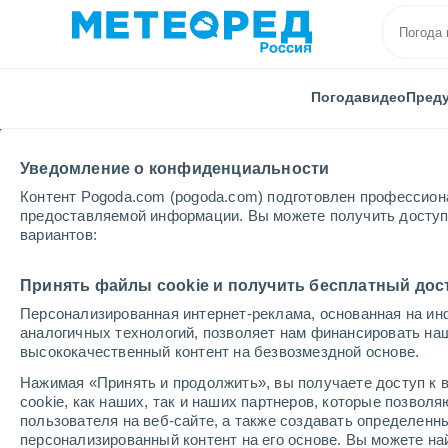
Погода
видео
Пред
Уведомление о конфиденциальности
Контент Pogoda.com (pogoda.com) подготовлен профессион
предоставляемой информации. Вы можете получить доступ 
вариантов:
Главная
Псковская области
Пушкинские Горы
Принять файлы cookie и получить бесплатный дос
Персонализированная интернет-реклама, основанная на ин
Погода в Пушкинских
аналогичных технологий, позволяет нам финансировать на
высококачественный контент на безвозмездной основе.
21:14
пятница
Нажимая «Принять и продолжить», вы получаете доступ к в
cookie, как наших, так и наших партнеров, которые позвол
пользователя на веб-сайте, а также создавать определенн
Солнечно
персонализированный контент на его основе. Вы можете 