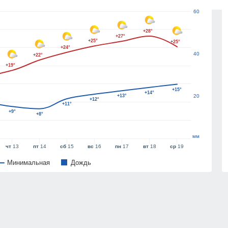
60
+28°
+27°
+25°
+25°
+24°
40
+22°
+19°
+15°
+14°
+13°
20
+12°
+11°
+9°
+8°
мм
чт
13
пт
14
сб
15
вс
16
пн
17
вт
18
ср
19
Минимальная
Дождь