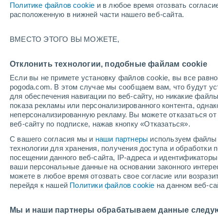
Политике файлов cookie
и в любое время отозвать согласи
+17°
расположенную в нижней части нашего веб-сайта.
ВМЕСТО ЭТОГО ВЫ МОЖЕТЕ,
юго-запа
По ощущениям +17°
3
-
6 м/с
Отклонить технологии, подобные файлам cookie
Если вы не примете установку файлов cookie, вы все рав
pogoda.com. В этом случае мы сообщаем вам, что будут у
Погода на 1 – 7 дней
Карта облачности
Дождево
для обеспечения навигации по веб-сайту, но никакие файлы
показа рекламы или персонализированного контента, одна
неперсонализированную рекламу. Вы можете отказаться от 
веб-сайту по подписке, нажав кнопку «Отказаться».
завтра
воскресенье
по
cегодня
С вашего согласия мы и
наши партнеры
используем файлы 
8 Авг.
9 Авг.
7 Авг.
технологии для хранения, получения доступа и обработки
посещении данного веб-сайта, IP-адреса и идентификатор
ваши персональные данные на основании законного интерес
можете в любое время отозвать свое согласие или возрази
70%
90%
перейдя к нашей
Политики файлов cookie
на данном веб-са
2.2 мм
4.9 мм
+21°
/
+13°
+22°
/
+12°
+
+23°
/
+15°
Мы и наши партнеры обрабатываем данные следу