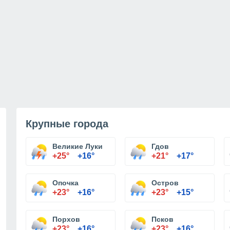
Крупные города
Великие Луки
Гдов
+25°
+16°
+21°
+17°
Опочка
Остров
+23°
+16°
+23°
+15°
Порхов
Псков
+23°
+16°
+23°
+16°