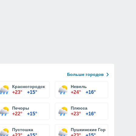
Больше городов
Красногородск
Невель
+23°
+15°
+24°
+16°
Печоры
Плюсса
+22°
+15°
+23°
+16°
Пустошка
Пушкинские Горы
+23°
+15°
+23°
+15°