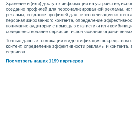
Хранение и (или) доступ к информации на устройстве, исп
4
-
9
м/с
4
-
8
м/с
6
-
13
м/с
создание профилей для персонализированной рекламы, ис
рекламы, создание профилей для персонализации контент
персонализированного контента, определение эффективнос
Погода в Пушкинских Горах cегодн
понимание аудитории с помощью статистики или комбинаци
совершенствование сервисов, использование ограниченных
Переменная об
+21°
17:00
Точные данные геолокации и идентификация посредством с
Ощущаемая т.
+
контент, определение эффективности рекламы и контента, 
сервисов.
Переменная об
+21°
18:00
Посмотреть наших 1199 партнеров
Ощущаемая т.
+
Облачно и ясн
+20°
19:00
Ощущаемая т.
+
Солнечно
+19°
20:00
Ощущаемая т.
+
Солнечно
+17°
21:00
Ощущаемая т.
+