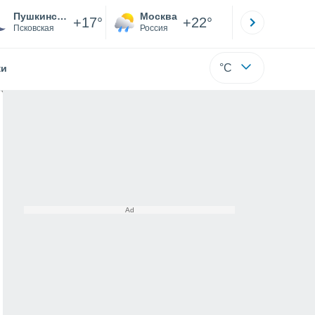
Пушкинские Горы
Москва
Санкт-
+17°
+22°
Псковская
Россия
Са
°C
жи