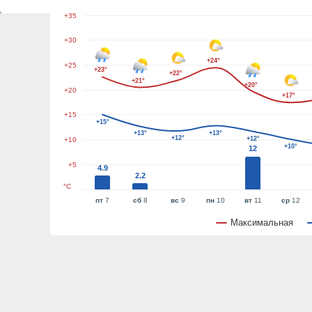
+35
+30
+24°
+25
+23°
+22°
+21°
+20°
+20
+17°
+15
+15°
+13°
+13°
+12°
+12°
+10
+10°
12
+5
4.9
2.2
°C
пт
7
сб
8
вс
9
пн
10
вт
11
ср
12
Максимальная