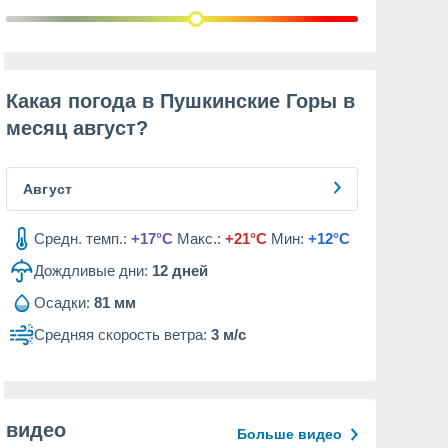
Какая погода в Пушкинские Горы в
месяц
август
?
Август
Средн. темп.:
+17°C
Макс.:
+21°C
Мин:
+12°C
Дождливые дни:
12
дней
Осадки:
81 мм
Средняя скорость ветра:
3 м/с
видео
Больше видео