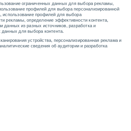
ользование ограниченных данных для выбора рекламы,
5
-
11
м/с
6
-
12
м/с
6
-
14
м/с
4
-
10
м/с
пользование профилей для выбора персонализированной
а, использование профилей для выбора
ти рекламы, определение эффективности контента,
я
, 7 августа
и данных из разных источников, разработка и
 данных для выбора контента.
лачность
западный
2 Низкий
канирования устройства, персонализированная реклама и
21°
6
-
12 м/с
FPS:
нет
аналитические сведения об аудитории и разработка
лачность
западный
1 Низкий
21°
5
-
11 м/с
FPS:
нет
о
западный
0 Низкий
20°
4
-
10 м/с
FPS:
нет
западный
0 Низкий
19°
3
-
8 м/с
FPS:
нет
юго-западный
0 Низкий
17°
3
-
6 м/с
FPS:
нет