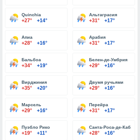
Quinchia
Альтаграсия
+27°
+14°
+31°
+17°
Апиа
Арабия
+28°
+16°
+31°
+17°
Бальбоа
Белен-де-Умбрия
+34°
+19°
+29°
+16°
Вирджиния
Двумя ручьями
+35°
+20°
+29°
+16°
Марсель
Перейра
+29°
+16°
+31°
+17°
Пуэбло Рико
Санта-Роса-де-Кабаль
+19°
+11°
+28°
+16°