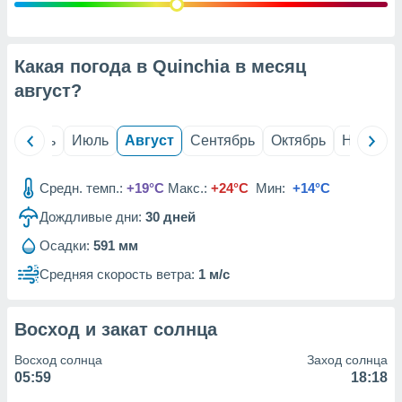
с помощью
или
данных из
чников,
Какая погода в Quinchia в месяц
и
вование
август
?
ие
х данных
й
Июнь
Июль
Август
Сентябрь
Октябрь
Ноябрь
контента.
ные
Средн. темп.:
+19°C
Макс.:
+24°C
Мин:
+14°C
и
Дождливые дни:
30
дней
ция
м
Осадки:
591 мм
я
Средняя скорость ветра:
1 м/с
рованная
нтент,
е
Восход и закат солнца
сти рекламы
Восход солнца
Заход солнца
ие сведения
05:59
18:18
и и