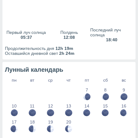
сервисов.
 наших 1199
неров
Последний луч
Первый луч солнца
Полдень
солнца
05:37
12:08
18:40
Продолжительность дня
12h 19m
Оставшийся дневной свет
2h 24m
Лунный календарь
пн
вт
ср
чт
пт
сб
вс
7
8
9
10
11
12
13
14
15
16
17
18
19
20