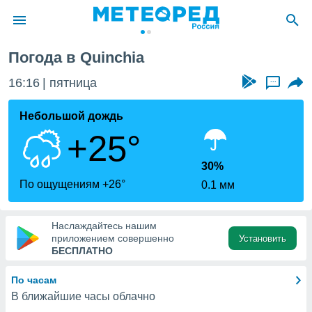
Погода в Quinchia
ие о
циальности
16:16
пятница
...
oda.com
)
Небольшой дождь
+25°
алами,
тировать
ество
30%
яемой
По ощущениям +26°
0.1 мм
. Вы можете
ступ к этому
используя
Наслаждайтесь нашим
едующих
приложением совершенно
Установить
БЕСПЛАТНО
файлы
По часам
олучить
В ближайшие часы облачно
й доступ