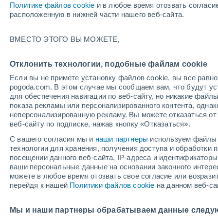
Политике файлов cookie
и в любое время отозвать согласи
+21°
расположенную в нижней части нашего веб-сайта.
ВМЕСТО ЭТОГО ВЫ МОЖЕТЕ,
западны
По ощущениям +21°
3
-
6 м/с
Отклонить технологии, подобные файлам cookie
Если вы не примете установку файлов cookie, вы все рав
pogoda.com. В этом случае мы сообщаем вам, что будут у
Погода на 1 – 7 дней
Карта температур
Дождево
для обеспечения навигации по веб-сайту, но никакие файлы
показа рекламы или персонализированного контента, одна
неперсонализированную рекламу. Вы можете отказаться от 
веб-сайту по подписке, нажав кнопку «Отказаться».
завтра
понедельник
cегодня
С вашего согласия мы и
наши партнеры
используем файлы 
9 Авг.
10 Авг.
8 Авг.
технологии для хранения, получения доступа и обработки
посещении данного веб-сайта, IP-адреса и идентификатор
ваши персональные данные на основании законного интерес
можете в любое время отозвать свое согласие или возрази
60%
перейдя к нашей
Политики файлов cookie
на данном веб-са
0.1 мм
+27°
/
+16°
+28°
/
+16°
+
+25°
/
+12°
Мы и наши партнеры обрабатываем данные следу