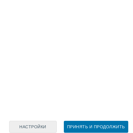
Лунный календарь
пн
вт
ср
чт
пт
сб
вс
8
9
10
11
12
13
14
15
16
17
18
19
20
21
НАСТРОЙКИ
ПРИНЯТЬ И ПРОДОЛЖИТЬ