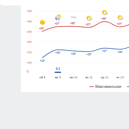
+40
+35
+30°
+30
+28°
+27°
+27°
+27°
+25°
+25
+20
+17°
+15
+16°
+16°
+16°
+15°
+12°
+10
0.1
°C
сб
8
вс
9
пн
10
вт
11
ср
12
чт
13
Максимальная