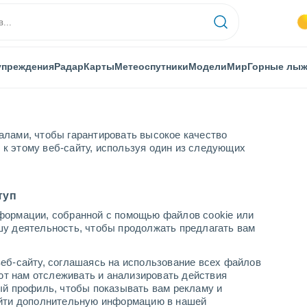
упреждения
Радар
Карты
Метеоспутники
Модели
Мир
Горные лы
алами, чтобы гарантировать высокое качество
к этому веб-сайту, используя один из следующих
туп
формации, собранной с помощью файлов cookie или
I
шу деятельность, чтобы продолжать предлагать вам
...
еб-сайту, соглашаясь на использование всех файлов
яют нам отслеживать и анализировать действия
По часам
ый профиль, чтобы показывать вам рекламу и
В ближайшие часы безоблачно
найти дополнительную информацию в нашей