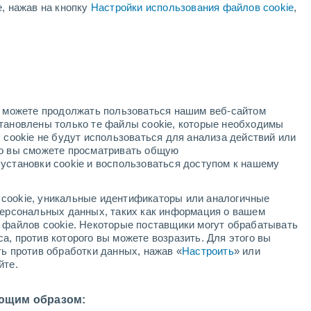
е, нажав на кнопку
Настройки использования файлов cookie
,
й
но можете продолжать пользоваться нашим веб-сайтом
становлены только те файлы cookie, которые необходимы
й радар
Метеоспутники
Модели
 cookie не будут использоваться для анализа действий или
ко вы сможете просматривать общую
установки cookie и воспользоваться доступом к нашему
вторник
среда
четверг
пятница
cookie, уникальные идентификаторы или аналогичные
11 Авг.
12 Авг.
13 Авг.
14 Авг.
 персональных данных, таких как информация о вашем
ы файлов cookie. Некоторые поставщики могут обрабатывать
а, против которого вы можете возразить. Для этого вы
ть против обработки данных, нажав «
Настроить
» или
йте.
27°
/
+15°
+30°
/
+17°
+27°
/
+16°
+29°
/
+18°
ющим образом: