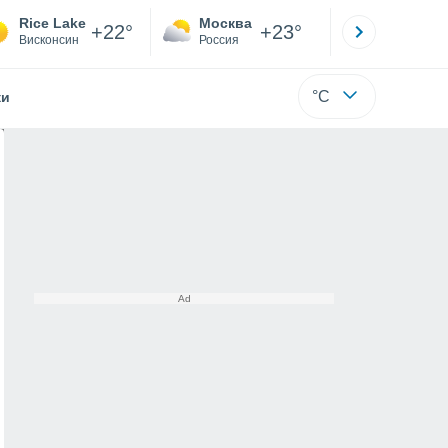
Rice Lake
Москва
Санкт-
+22°
+23°
Висконсин
Россия
Са
°C
жи