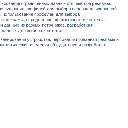
ользование ограниченных данных для выбора рекламы,
2
-
4
м/с
5
-
10
м/с
4
-
6
м/с
4
-
7
м/с
пользование профилей для выбора персонализированной
а, использование профилей для выбора
ти рекламы, определение эффективности контента,
августа
и данных из разных источников, разработка и
 данных для выбора контента.
западный
5 Средний
канирования устройства, персонализированная реклама и
1°
3
-
6 м/с
FPS:
6-10
аналитические сведения об аудитории и разработка
западный
6 Высокий
5°
3
-
7 м/с
FPS:
15-25
западный
7 Высокий
5°
3
-
7 м/с
FPS:
15-25
западный
7 Высокий
5°
3
-
7 м/с
FPS:
15-25
юго-западный
6 Высокий
6°
4
-
8 м/с
FPS:
15-25