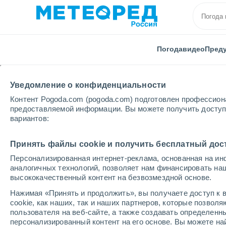
Погода
видео
Пред
Уведомление о конфиденциальности
Контент Pogoda.com (pogoda.com) подготовлен профессион
предоставляемой информации. Вы можете получить доступ 
вариантов:
Главная
США
Висконсин
Rice Lake
Принять файлы cookie и получить бесплатный дос
Персонализированная интернет-реклама, основанная на ин
Погода в Rice Lake - W
аналогичных технологий, позволяет нам финансировать на
высококачественный контент на безвозмездной основе.
11:18
суббота
Нажимая «Принять и продолжить», вы получаете доступ к в
cookie, как наших, так и наших партнеров, которые позвол
пользователя на веб-сайте, а также создавать определенн
Солнечно
персонализированный контент на его основе. Вы можете 