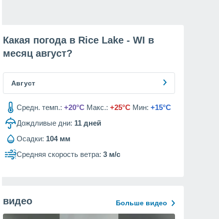
Какая погода в Rice Lake - WI в
месяц
август
?
Август
Средн. темп.:
+20°C
Макс.:
+25°C
Мин:
+15°C
Дождливые дни:
11
дней
Осадки:
104 мм
Средняя скорость ветра:
3 м/с
видео
Больше видео