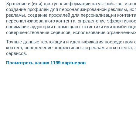
Хранение и (или) доступ к информации на устройстве, исп
3
-
6
м/с
3
-
7
м/с
4
-
8
м/с
создание профилей для персонализированной рекламы, ис
рекламы, создание профилей для персонализации контент
персонализированного контента, определение эффективнос
Погода в Rice Lake - WI cегодня
, 8 
понимание аудитории с помощью статистики или комбинаци
совершенствование сервисов, использование ограниченных
Солнечно
+21°
11:00
Точные данные геолокации и идентификация посредством с
Ощущаемая т.
+2
контент, определение эффективности рекламы и контента, 
сервисов.
Солнечно
+22°
12:00
Посмотреть наших 1199 партнеров
Ощущаемая т.
+2
Солнечно
+23°
13:00
Ощущаемая т.
+2
Солнечно
+24°
14:00
Ощущаемая т.
+2
Солнечно
+24°
15:00
Ощущаемая т.
+2