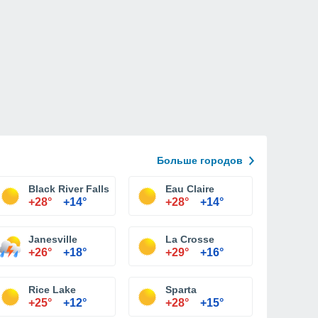
Больше городов
Black River Falls
Eau Claire
+28°
+14°
+28°
+14°
Janesville
La Crosse
+26°
+18°
+29°
+16°
Rice Lake
Sparta
+25°
+12°
+28°
+15°