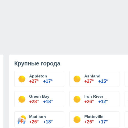
Крупные города
Appleton
Ashland
+27°
+17°
+27°
+15°
Green Bay
Iron River
+28°
+18°
+26°
+12°
Madison
Platteville
+26°
+18°
+26°
+17°