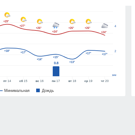
6
+29°
+27°
4
+26°
+26°
+26°
+24°
+24°
+18°
2
+17°
+17°
+17°
+15°
+14°
+13°
0.8
мм
пт
14
сб
15
вс
16
пн
17
вт
18
ср
19
чт
20
Минимальная
Дождь