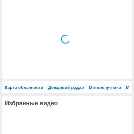
Карта облачности
Дождевой радар
Метеоспутники
Мо
Избранные видео