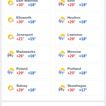
East Machias
Eliot
+30°
+18°
+29°
+19°
Ellsworth
Houlton
+30°
+18°
+29°
+18°
Jonesport
Lewiston
+21°
+15°
+29°
+18°
Madawaska
Moscow
+26°
+16°
+29°
+18°
Poland
Portland
+29°
+18°
+25°
+18°
Sidney
Skowhegan
+29°
+18°
+30°
+17°