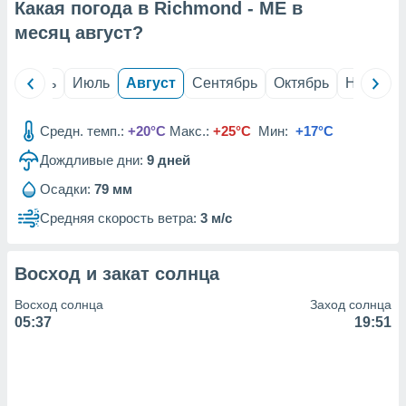
с помощью
Какая погода в Richmond - ME в
или
месяц
август
?
данных из
чников,
и
й
Июнь
Июль
Август
Сентябрь
Октябрь
Ноябрь
вование
ие
Средн. темп.:
+20°C
Макс.:
+25°C
Мин:
+17°C
х данных
контента.
Дождливые дни:
9
дней
ные
Осадки:
79 мм
и
Средняя скорость ветра:
3 м/с
ция
м
я
Восход и закат солнца
рованная
Восход солнца
Заход солнца
нтент,
05:37
19:51
е
сти рекламы
ие сведения
и и