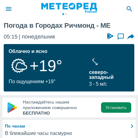
Погода в Городах Ричмонд - ME
ие о
циальности
05:15
понедельник
...
oda.com
)
Облачно и ясно
+19°
алами,
тировать
северо-
ество
западный
яемой
По ощущениям +19°
3
5 м/с
. Вы можете
ступ к этому
используя
едующих
Наслаждайтесь нашим
приложением совершенно
Установить
БЕСПЛАТНО
файлы
олучить
По часам
й доступ
В ближайшие часы пасмурно