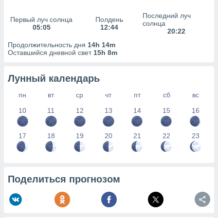
сервисов.
Последний луч
 наших 1199
Первый луч солнца
Полдень
солнца
неров
05:05
12:44
20:22
Продолжительность дня
14h 14m
Оставшийся дневной свет
15h 8m
Лунный календарь
пн
вт
ср
чт
пт
сб
вс
10
11
12
13
14
15
16
17
18
19
20
21
22
23
Поделиться прогнозом