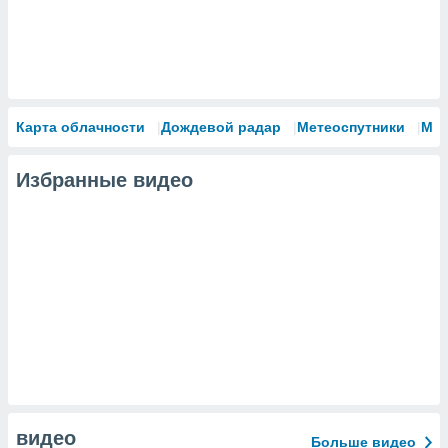
Карта облачности
Дождевой радар
Метеоспутники
Мо
Избранные видео
видео
Больше видео