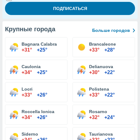
Крупные города
Больше городов
Bagnara Calabra
Brancaleone
+31°
+25°
+33°
+28°
Caulonia
Delianuova
+34°
+25°
+30°
+22°
Locri
Polistena
+33°
+26°
+33°
+22°
Roccella Ionica
Rosarno
+34°
+26°
+32°
+24°
Siderno
Taurianova
+34°
+26°
+32°
+23°