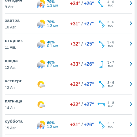
70%
 и
4
-
6
+34°
/
+26°
1.3 мм
м/с
9 Авг.
ть действия
я на веб-
же
завтра
70%
3
-
6
+31°
/
+27°
пределенный
1.3 мм
м/с
10 Авг.
обы
вам рекламу
вторник
40%
3
-
6
зированный
+32°
/
+25°
0.1 мм
м/с
11 Авг.
го основе.
айти
ьную
среда
40%
3
-
7
+33°
/
+26°
 в нашей
0.2 мм
м/с
12 Авг.
йлов cookie
ремя
четверг
3
-
6
гласие,
+32°
/
+27°
м/с
13 Авг.
опку
спользования
пятница
 cookie
4
-
8
+32°
/
+27°
м/с
нную в
14 Авг.
и нашего
суббота
80%
2
-
7
+31°
/
+26°
1.2 мм
м/с
15 Авг.
ОГО ВЫ