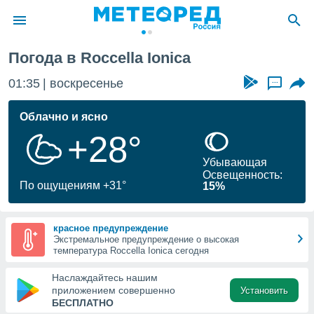
Roccella Ionica
Погода в Roccella Ionica
ие о
циальности
01:35
воскресенье
...
oda.com
)
Облачно и ясно
+28°
алами,
тировать
Убывающая
ество
Освещенность:
яемой
По ощущениям +31°
15%
. Вы можете
ступ к этому
используя
красное предупреждение
едующих
Экстремальное предупреждение о высокая
температура Roccella Ionica сегодня
файлы
Наслаждайтесь нашим
олучить
приложением совершенно
Установить
й доступ
БЕСПЛАТНО