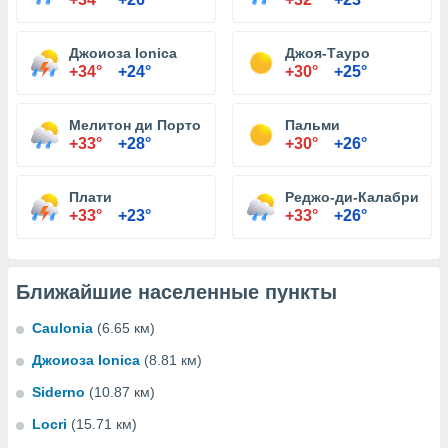
Джоиоза Ionica
Джоя-Тауро
+34°
+24°
+30°
+25°
Мелитон ди Порто Сальво
Пальми
+33°
+28°
+30°
+26°
Плати
Реджо-ди-Калабрия
+33°
+23°
+33°
+26°
Ближайшие населенные пункты
Caulonia
(6.65 км)
Джоиоза Ionica
(8.81 км)
Siderno
(10.87 км)
Locri
(15.71 км)