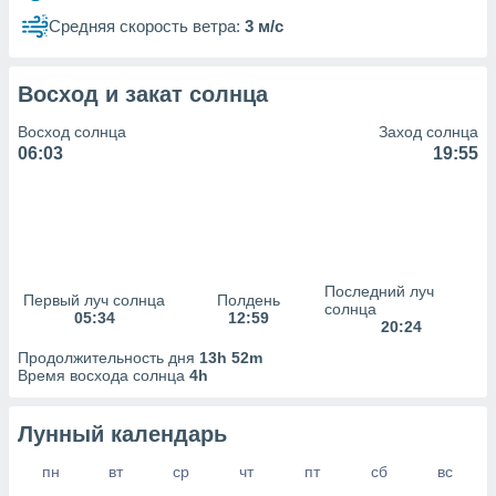
сервисов.
Средняя скорость ветра:
3 м/с
 наших 1199
неров
Восход и закат солнца
Восход солнца
Заход солнца
06:03
19:55
Последний луч
Первый луч солнца
Полдень
солнца
05:34
12:59
20:24
Продолжительность дня
13h 52m
Время восхода солнца
4h
Лунный календарь
пн
вт
ср
чт
пт
сб
вс