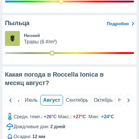
с помощью
или
данных из
чников,
Пыльца
Подробно
и
вование
Низкий
Травы (6 #/m³)
ие
х данных
контента.
ные
и
Какая погода в Roccella Ionica в
ция
м
месяц
август
?
я
рованная
й
Июнь
Июль
Август
Сентябрь
Октябрь
Ноябрь
нтент,
е
сти рекламы
Средн. темп.:
+26°C
Макс.:
+27°C
Мин:
+24°C
Дождливые дни:
2
дней
ие сведения
и и
Осадки:
12 мм