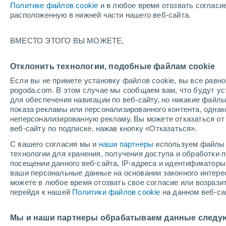
Политике файлов cookie
и в любое время отозвать согласи
+23°
расположенную в нижней части нашего веб-сайта.
северо-
ВМЕСТО ЭТОГО ВЫ МОЖЕТЕ,
западны
По ощущениям +24°
0
-
1 м/с
Отклонить технологии, подобные файлам cookie
Если вы не примете установку файлов cookie, вы все рав
pogoda.com. В этом случае мы сообщаем вам, что будут у
Погода на 1 – 7 дней
Карта температур
Дождево
для обеспечения навигации по веб-сайту, но никакие файлы
показа рекламы или персонализированного контента, одна
неперсонализированную рекламу. Вы можете отказаться от 
веб-сайту по подписке, нажав кнопку «Отказаться».
завтра
понедельник
cегодня
С вашего согласия мы и
наши партнеры
используем файлы 
9 Авг.
10 Авг.
8 Авг.
технологии для хранения, получения доступа и обработки
посещении данного веб-сайта, IP-адреса и идентификатор
ваши персональные данные на основании законного интерес
можете в любое время отозвать свое согласие или возрази
60%
60%
перейдя к нашей
Политики файлов cookie
на данном веб-са
0.1 мм
1 мм
+35°
/
+23°
+36°
/
+24°
+
+35°
/
+23°
Мы и наши партнеры обрабатываем данные следу