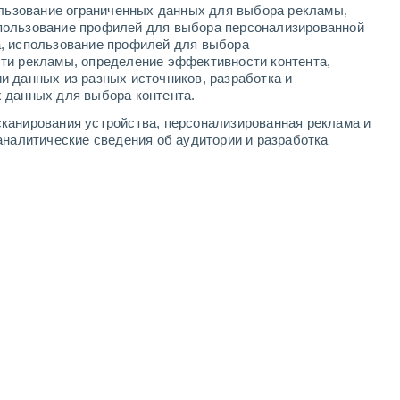
ользование ограниченных данных для выбора рекламы,
3
-
9
м/с
2
-
8
м/с
3
-
9
м/с
4
-
10
м/с
пользование профилей для выбора персонализированной
а, использование профилей для выбора
ти рекламы, определение эффективности контента,
густа
и данных из разных источников, разработка и
 данных для выбора контента.
северо-западный
0 Низкий
канирования устройства, персонализированная реклама и
0
-
1 м/с
FPS:
нет
аналитические сведения об аудитории и разработка
Северный
0 Низкий
0
-
1 м/с
FPS:
нет
Северо-восточный
1 Низкий
1
-
3 м/с
FPS:
нет
Северо-восточный
2 Низкий
1
-
3 м/с
FPS:
нет
юго-восточный
6 Высокий
1
-
5 м/с
FPS:
15-25