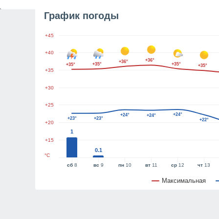
График погоды
+45
+40
+36°
+36°
+35°
+35°
+35°
+35°
+35
+30
+25
+24°
+24°
+24°
+23°
+23°
+22°
+20
1
+15
0.1
°C
сб
8
вс
9
пн
10
вт
11
ср
12
чт
13
Максимальная