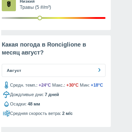
Низкий
Травы (5 #/m³)
Какая погода в Ronciglione в
месяц
август
?
Август
Средн. темп.:
+24°C
Макс.:
+30°C
Мин:
+18°C
Дождливые дни:
7
дней
Осадки:
48 мм
Средняя скорость ветра:
2 м/с