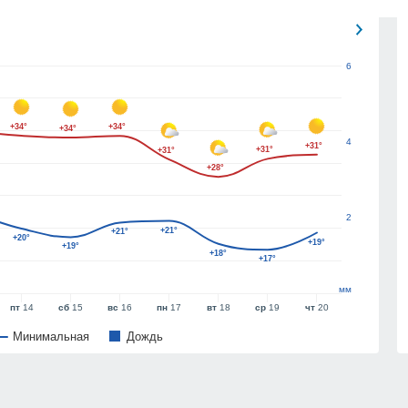
6
+34°
+34°
+34°
4
+31°
+31°
+31°
+28°
2
+21°
+21°
+20°
+19°
+19°
+18°
+17°
мм
пт
14
сб
15
вс
16
пн
17
вт
18
ср
19
чт
20
Минимальная
Дождь