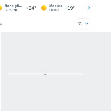
Ronciglione
Москва
Санкт-
+24°
+19°
Витербо
Россия
Са
°C
жи