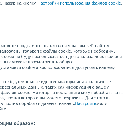
е, нажав на кнопку
Настройки использования файлов cookie
,
красное предупреждение
Экстремальное предупреждение о
высокая температура Ronciglione
сегодня
й
но можете продолжать пользоваться нашим веб-сайтом
становлены только те файлы cookie, которые необходимы
й радар
Метеоспутники
Модели
 cookie не будут использоваться для анализа действий или
ко вы сможете просматривать общую
установки cookie и воспользоваться доступом к нашему
вторник
среда
четверг
пятница
cookie, уникальные идентификаторы или аналогичные
11 Авг.
12 Авг.
13 Авг.
14 Авг.
 персональных данных, таких как информация о вашем
ы файлов cookie. Некоторые поставщики могут обрабатывать
а, против которого вы можете возразить. Для этого вы
ть против обработки данных, нажав «
Настроить
» или
йте.
36°
/
+24°
+35°
/
+24°
+35°
/
+22°
+34°
/
+20°
ющим образом: