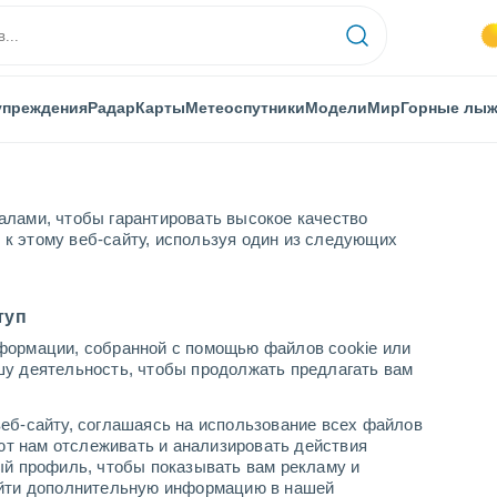
упреждения
Радар
Карты
Метеоспутники
Модели
Мир
Горные лы
алами, чтобы гарантировать высокое качество
к этому веб-сайту, используя один из следующих
one
туп
формации, собранной с помощью файлов cookie или
шу деятельность, чтобы продолжать предлагать вам
...
еб-сайту, соглашаясь на использование всех файлов
яют нам отслеживать и анализировать действия
По часам
ый профиль, чтобы показывать вам рекламу и
В ближайшие часы переменная
найти дополнительную информацию в нашей
облачность