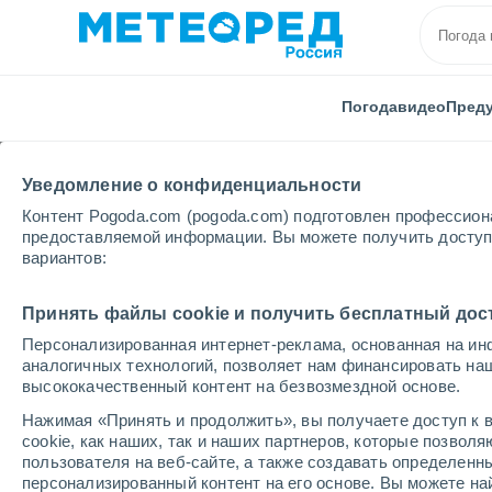
Погода
видео
Пред
Уведомление о конфиденциальности
Контент Pogoda.com (pogoda.com) подготовлен профессион
предоставляемой информации. Вы можете получить доступ 
вариантов:
Главная
Италия
Провинция Витербо
Roncigli
Принять файлы cookie и получить бесплатный дос
Персонализированная интернет-реклама, основанная на ин
Погода в Ronciglione
аналогичных технологий, позволяет нам финансировать на
высококачественный контент на безвозмездной основе.
06:12
суббота
Нажимая «Принять и продолжить», вы получаете доступ к в
cookie, как наших, так и наших партнеров, которые позвол
пользователя на веб-сайте, а также создавать определенн
Солнечно
персонализированный контент на его основе. Вы можете 