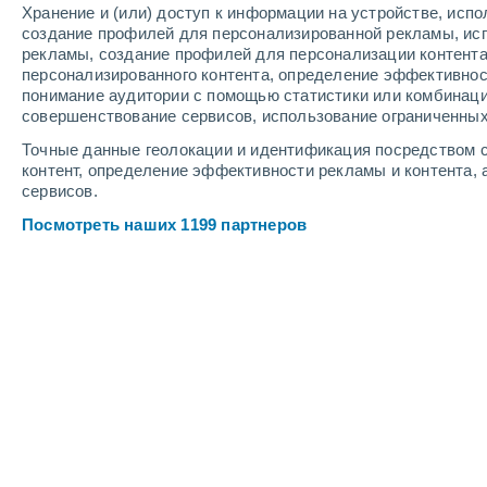
Хранение и (или) доступ к информации на устройстве, исп
4
-
9
м/с
5
-
11
м/с
3
-
9
м/с
создание профилей для персонализированной рекламы, ис
рекламы, создание профилей для персонализации контент
персонализированного контента, определение эффективнос
Погода в Ronciglione cегодня
, 8 ав
понимание аудитории с помощью статистики или комбинаци
совершенствование сервисов, использование ограниченных
Солнечно
+23°
06:00
Точные данные геолокации и идентификация посредством с
Ощущаемая т.
+24°
контент, определение эффективности рекламы и контента, 
сервисов.
Солнечно
+24°
07:00
Посмотреть наших 1199 партнеров
Ощущаемая т.
+25°
Солнечно
+26°
08:00
Ощущаемая т.
+27°
Солнечно
+28°
09:00
Ощущаемая т.
+29°
Облачно и ясно
+32°
11:00
Ощущаемая т.
+31°