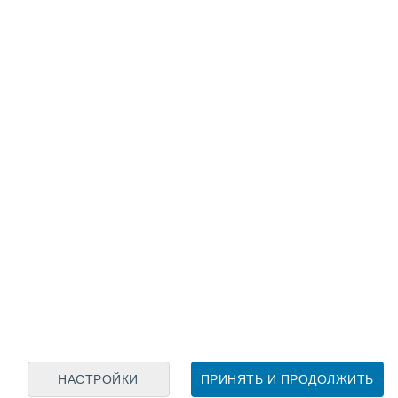
Лунный календарь
пн
вт
ср
чт
пт
сб
вс
8
9
10
11
12
13
14
15
16
17
18
19
20
21
НАСТРОЙКИ
ПРИНЯТЬ И ПРОДОЛЖИТЬ