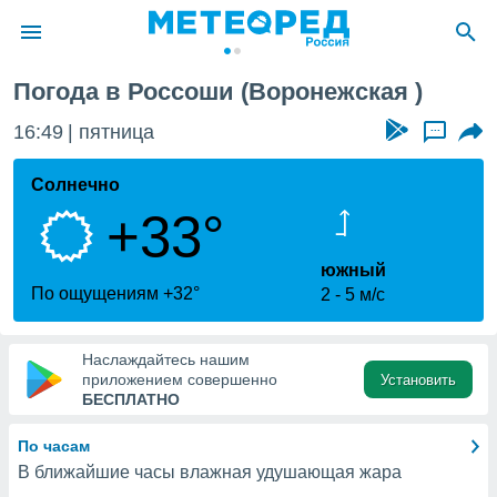
Погода в Россоши (Воронежская )
ие о
циальности
16:49
пятница
...
oda.com
)
Солнечно
+33°
алами,
тировать
ество
южный
яемой
По ощущениям +32°
2
5 м/с
. Вы можете
ступ к этому
используя
Наслаждайтесь нашим
едующих
приложением совершенно
Установить
БЕСПЛАТНО
файлы
По часам
олучить
В ближайшие часы влажная удушающая жара
й доступ