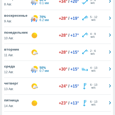
+34°
/
+20°
 и
0.1 мм
м/с
8 Авг.
ть действия
я на веб-
воскресенье
же
70%
5
-
12
+28°
/
+19°
6.2 мм
м/с
пределенный
9 Авг.
обы
вам рекламу
понедельник
4
-
9
+28°
/
+17°
зированный
м/с
10 Авг.
го основе.
айти
вторник
ьную
2
-
6
+28°
/
+15°
м/с
11 Авг.
 в нашей
йлов cookie
ремя
среда
50%
4
-
13
+30°
/
+15°
гласие,
0.7 мм
м/с
12 Авг.
опку
спользования
четверг
 cookie
6
-
13
+24°
/
+15°
м/с
13 Авг.
нную в
и нашего
пятница
6
-
13
+23°
/
+13°
м/с
14 Авг.
ОГО ВЫ