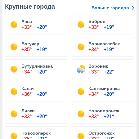
Крупные города
Больше городов
Анна
Бобров
+33°
+20°
+33°
+19°
Богучар
Борисоглебск
+35°
+19°
+34°
+19°
Бутурлиновка
Воронеж
+34°
+20°
+33°
+22°
Калач
Кантемировка
+36°
+20°
+34°
+20°
Лиски
Нововоронеж
+33°
+20°
+33°
+21°
Новохоперск
Острогожск
+35°
+21°
+33°
+19°