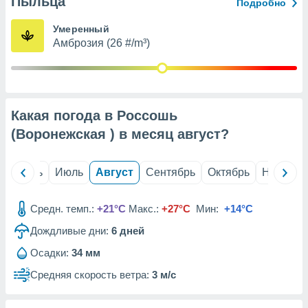
Пыльца
с помощью
Подробно
или
данных из
Умеренный
чников,
Амброзия (26 #/m³)
и
вование
ие
х данных
Какая погода в Россошь
контента.
(Воронежская ) в месяц
август
?
ные
и
ция
й
Июнь
Июль
Август
Сентябрь
Октябрь
Ноябрь
м
я
Средн. темп.:
+21°C
Макс.:
+27°C
Мин:
+14°C
рованная
Дождливые дни:
6
дней
нтент,
е
Осадки:
34 мм
сти рекламы
Средняя скорость ветра:
3 м/с
ие сведения
и и