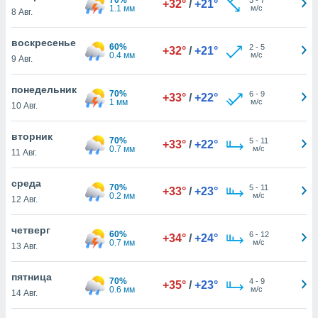
+32°
/
+21°
 и
1.1 мм
м/с
8 Авг.
ть действия
я на веб-
воскресенье
же
60%
2
-
5
+32°
/
+21°
0.4 мм
м/с
пределенный
9 Авг.
обы
вам рекламу
понедельник
70%
6
-
9
+33°
/
+22°
зированный
1 мм
м/с
10 Авг.
го основе.
айти
вторник
ьную
70%
5
-
11
+33°
/
+22°
0.7 мм
м/с
11 Авг.
 в нашей
йлов cookie
ремя
среда
70%
5
-
11
+33°
/
+23°
гласие,
0.2 мм
м/с
12 Авг.
опку
спользования
четверг
 cookie
60%
6
-
12
+34°
/
+24°
0.7 мм
м/с
13 Авг.
нную в
и нашего
пятница
70%
4
-
9
+35°
/
+23°
0.6 мм
м/с
14 Авг.
ОГО ВЫ