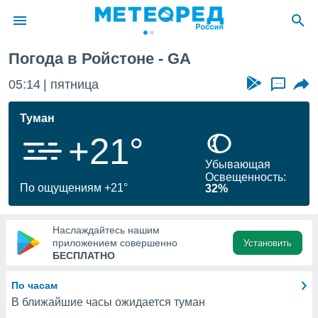
Погода в Ройстоне - GA
ие о
циальности
05:14
пятница
...
oda.com
)
Туман
+21°
алами,
тировать
Убывающая
ество
Освещенность:
яемой
По ощущениям +21°
32%
. Вы можете
ступ к этому
используя
Наслаждайтесь нашим
едующих
приложением совершенно
Установить
БЕСПЛАТНО
файлы
По часам
олучить
В ближайшие часы ожидается туман
й доступ