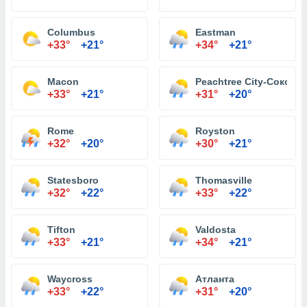
Columbus
Eastman
+33°
+21°
+34°
+21°
Macon
Peachtree City-Сокол 
+33°
+21°
+31°
+20°
Rome
Royston
+32°
+20°
+30°
+21°
Statesboro
Thomasville
+32°
+22°
+33°
+22°
Tifton
Valdosta
+33°
+21°
+34°
+21°
Waycross
Атланта
+33°
+22°
+31°
+20°