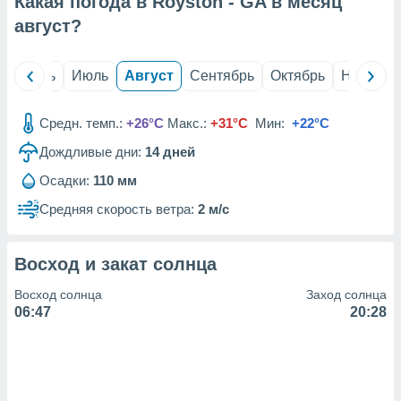
Какая погода в Royston - GA в месяц
с помощью
или
август
?
данных из
чников,
и
й
Июнь
Июль
Август
Сентябрь
Октябрь
Ноябрь
вование
ие
Средн. темп.:
+26°C
Макс.:
+31°C
Мин:
+22°C
х данных
Дождливые дни:
14
дней
контента.
Осадки:
110 мм
ные
и
Средняя скорость ветра:
2 м/с
ция
м
я
Восход и закат солнца
рованная
Восход солнца
Заход солнца
нтент,
06:47
20:28
е
сти рекламы
ие сведения
и и