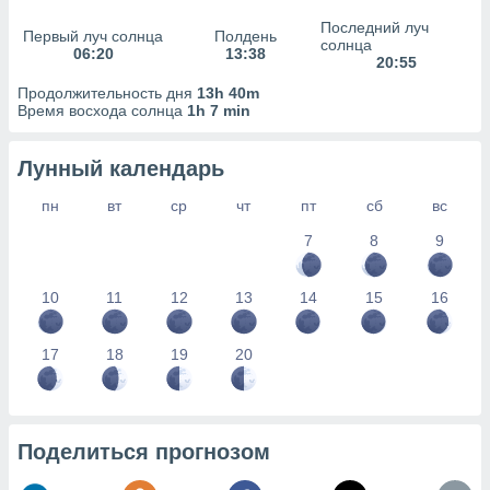
сервисов.
Последний луч
Первый луч солнца
Полдень
 наших 1199
солнца
06:20
13:38
неров
20:55
Продолжительность дня
13h 40m
Время восхода солнца
1h 7 min
Лунный календарь
пн
вт
ср
чт
пт
сб
вс
7
8
9
10
11
12
13
14
15
16
17
18
19
20
Поделиться прогнозом