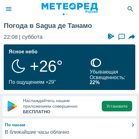
Погода в Sagua де Танамо
ие о
циальности
22:08
суббота
...
oda.com
)
Ясное небо
+26°
алами,
тировать
Убывающая
ество
Освещенность:
яемой
По ощущениям +29°
22%
. Вы можете
ступ к этому
используя
Наслаждайтесь нашим
едующих
приложением совершенно
Установите
БЕСПЛАТНО
файлы
По часам
олучить
В ближайшие часы облачно
й доступ