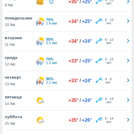
+35°
/
+25°
 и
м/с
9 Авг.
ть действия
я на веб-
понедельник
же
70%
6
-
13
+34°
/
+25°
1.8 мм
м/с
пределенный
10 Авг.
обы
вам рекламу
вторник
50%
6
-
12
+34°
/
+24°
зированный
0.5 мм
м/с
11 Авг.
го основе.
айти
среда
ьную
70%
6
-
13
+33°
/
+25°
1.2 мм
м/с
12 Авг.
 в нашей
йлов cookie
ремя
четверг
90%
4
-
9
+33°
/
+24°
гласие,
2.2 мм
м/с
13 Авг.
опку
спользования
пятница
 cookie
6
-
14
+35°
/
+24°
м/с
14 Авг.
нную в
и нашего
суббота
5
-
14
+35°
/
+26°
м/с
15 Авг.
ОГО ВЫ