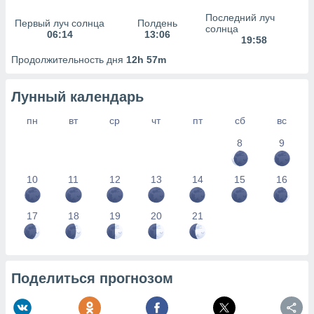
сервисов.
Последний луч
Первый луч солнца
Полдень
 наших 1199
солнца
06:14
13:06
неров
19:58
Продолжительность дня
12h 57m
Лунный календарь
пн
вт
ср
чт
пт
сб
вс
8
9
10
11
12
13
14
15
16
17
18
19
20
21
Поделиться прогнозом