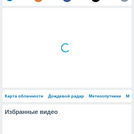
Карта облачности
Дождевой радар
Метеоспутники
Мо
Избранные видео