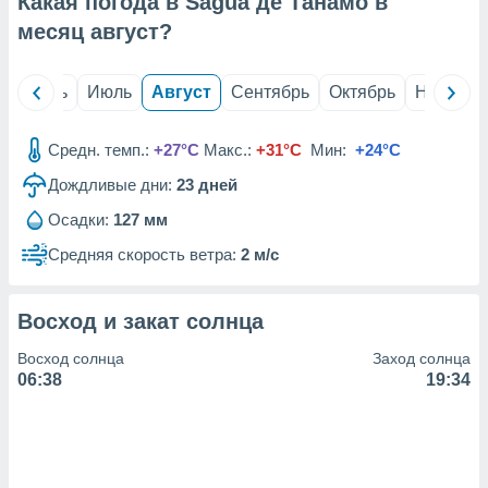
Какая погода в Sagua де Танамо в
с помощью
или
месяц
август
?
данных из
чников,
и
й
Июнь
Июль
Август
Сентябрь
Октябрь
Ноябрь
вование
ие
Средн. темп.:
+27°C
Макс.:
+31°C
Мин:
+24°C
х данных
Дождливые дни:
23
дней
контента.
Осадки:
127 мм
ные
и
Средняя скорость ветра:
2 м/с
ция
м
я
Восход и закат солнца
рованная
Восход солнца
Заход солнца
нтент,
06:38
19:34
е
сти рекламы
ие сведения
и и