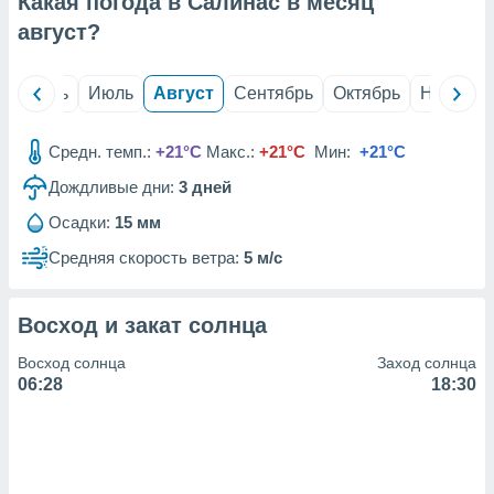
Какая погода в Салинас в месяц
с помощью
или
август
?
данных из
чников,
и
й
Июнь
Июль
Август
Сентябрь
Октябрь
Ноябрь
вование
ие
Средн. темп.:
+21°C
Макс.:
+21°C
Мин:
+21°C
х данных
Дождливые дни:
3
дней
контента.
Осадки:
15 мм
ные
и
Средняя скорость ветра:
5 м/с
ция
м
я
Восход и закат солнца
рованная
Восход солнца
Заход солнца
нтент,
06:28
18:30
е
сти рекламы
ие сведения
и и