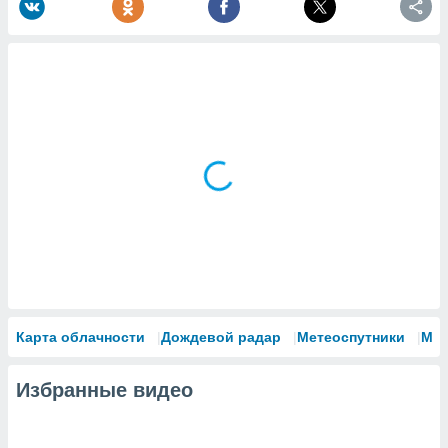
Карта облачности
Дождевой радар
Метеоспутники
Мо
Избранные видео