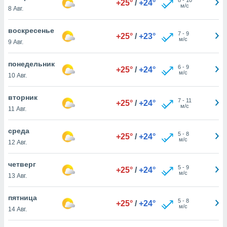
+25°
/
+24°
 и
м/с
8 Авг.
ть действия
я на веб-
воскресенье
же
7
-
9
+25°
/
+23°
м/с
пределенный
9 Авг.
обы
вам рекламу
понедельник
6
-
9
+25°
/
+24°
зированный
м/с
10 Авг.
го основе.
айти
вторник
ьную
7
-
11
+25°
/
+24°
м/с
11 Авг.
 в нашей
йлов cookie
ремя
среда
5
-
8
+25°
/
+24°
гласие,
м/с
12 Авг.
опку
спользования
четверг
 cookie
5
-
9
+25°
/
+24°
м/с
13 Авг.
нную в
и нашего
пятница
5
-
8
+25°
/
+24°
м/с
14 Авг.
ОГО ВЫ