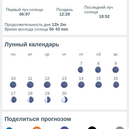
сервисов.
Последний луч
Первый луч солнца
Полдень
 наших 1199
солнца
06:07
12:29
неров
18:52
Продолжительность дня
12h 2m
Время восхода солнца
5h 43 min
Лунный календарь
пн
вт
ср
чт
пт
сб
вс
7
8
9
10
11
12
13
14
15
16
17
18
19
20
Поделиться прогнозом