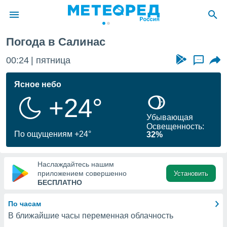
Погода в Салинас
ие о
циальности
00:24
пятница
...
oda.com
)
Ясное небо
+24°
алами,
тировать
Убывающая
ество
Освещенность:
яемой
По ощущениям +24°
32%
. Вы можете
ступ к этому
используя
Наслаждайтесь нашим
едующих
приложением совершенно
Установить
БЕСПЛАТНО
файлы
По часам
олучить
В ближайшие часы переменная облачность
й доступ