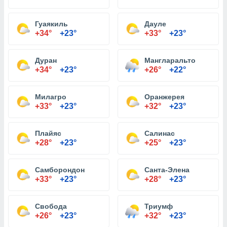
Гуаякиль
Дауле
+34°
+23°
+33°
+23°
Дуран
Мангларальто
+34°
+23°
+26°
+22°
Милагро
Оранжерея
+33°
+23°
+32°
+23°
Плайяс
Салинас
+28°
+23°
+25°
+23°
Самборондон
Санта-Элена
+33°
+23°
+28°
+23°
Свобода
Триумф
+26°
+23°
+32°
+23°