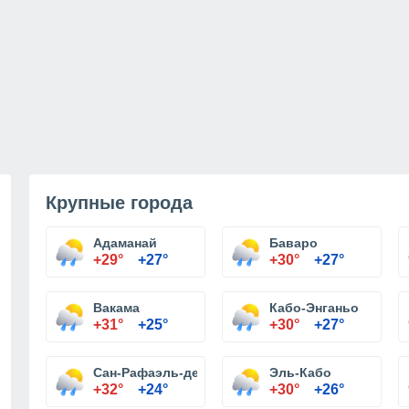
Крупные города
Адаманай
Баваро
+29°
+27°
+30°
+27°
Вакама
Кабо-Энганьо
+31°
+25°
+30°
+27°
Сан-Рафаэль-дель-Юма
Эль-Кабо
+32°
+24°
+30°
+26°