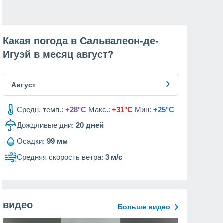
Какая погода в Сальвалеон-де-
Игуэй в месяц
август
?
Август
Средн. темп.:
+28°C
Макс.:
+31°C
Мин:
+25°C
Дождливые дни:
20
дней
Осадки:
99 мм
Средняя скорость ветра:
3 м/с
видео
Больше видео