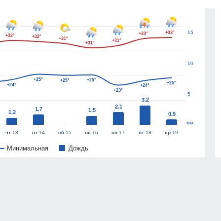
20
15
+33°
+33°
+32°
+32°
+31°
+31°
+31°
10
+25°
+25°
+25°
+25°
+24°
+24°
+23°
5
3.2
2.1
1.7
1.5
1.2
0.9
мм
чт
13
пт
14
сб
15
вс
16
пн
17
вт
18
ср
19
Минимальная
Дождь