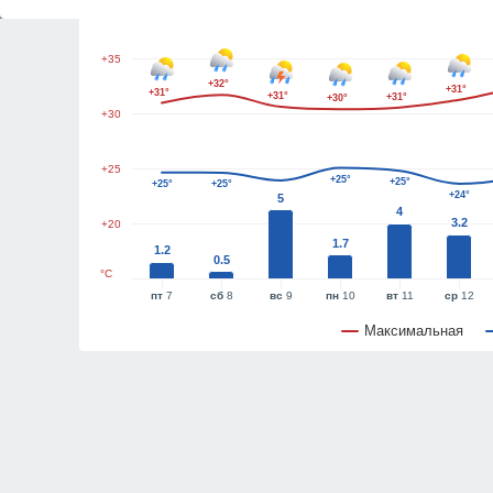
+40
+35
+32°
+31°
+31°
+31°
+31°
+30°
+30
+25
+25°
+25°
+25°
+25°
+24°
5
4
3.2
+20
1.7
1.2
0.5
°C
пт
7
сб
8
вс
9
пн
10
вт
11
ср
12
Максимальная