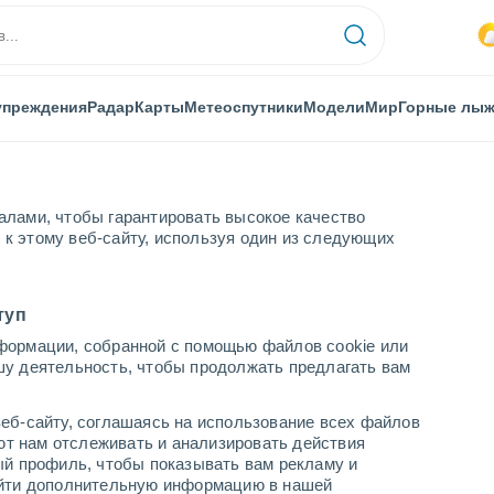
упреждения
Радар
Карты
Метеоспутники
Модели
Мир
Горные лы
алами, чтобы гарантировать высокое качество
к этому веб-сайту, используя один из следующих
сия
Сальвалеон-де-Игуэй
туп
формации, собранной с помощью файлов cookie или
де-Игуэй
шу деятельность, чтобы продолжать предлагать вам
...
еб-сайту, соглашаясь на использование всех файлов
яют нам отслеживать и анализировать действия
По часам
ый профиль, чтобы показывать вам рекламу и
В ближайшие часы влажная
найти дополнительную информацию в нашей
удушающая жара