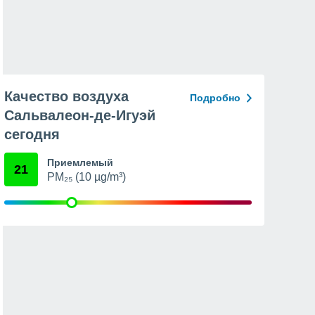
Качество воздуха
Подробно
Сальвалеон-де-Игуэй
сегодня
Приемлемый
21
PM₂₅ (10 µg/m³)