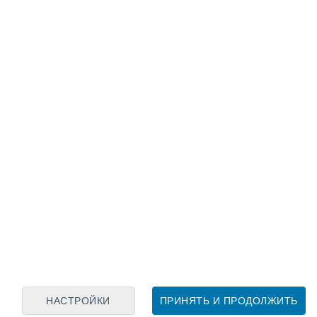
Лунный календарь
пн
вт
ср
чт
пт
сб
вс
7
8
9
10
11
12
13
14
15
16
17
18
19
20
НАСТРОЙКИ
ПРИНЯТЬ И ПРОДОЛЖИТЬ