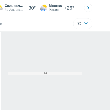
Сальвалеон-де-Игуэй
Москва
Санкт-
+30°
+26°
Ла-Альтаграсия
Россия
Са
°C
жи