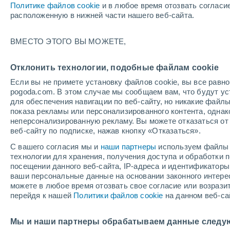
Политике файлов cookie
и в любое время отозвать согласи
+30°
расположенную в нижней части нашего веб-сайта.
UV
8 Оче
ВМЕСТО ЭТОГО ВЫ МОЖЕТЕ,
высокий!
По ощущениям +33°
FPS
25-50
Отклонить технологии, подобные файлам cookie
Если вы не примете установку файлов cookie, вы все рав
pogoda.com. В этом случае мы сообщаем вам, что будут у
Погода на 1 – 7 дней
Карта дождей
Дождевой р
для обеспечения навигации по веб-сайту, но никакие файлы
показа рекламы или персонализированного контента, одна
неперсонализированную рекламу. Вы можете отказаться от 
веб-сайту по подписке, нажав кнопку «Отказаться».
завтра
воскресенье
по
cегодня
С вашего согласия мы и
наши партнеры
используем файлы 
8 Авг.
9 Авг.
7 Авг.
технологии для хранения, получения доступа и обработки
посещении данного веб-сайта, IP-адреса и идентификатор
ваши персональные данные на основании законного интерес
можете в любое время отозвать свое согласие или возрази
60%
90%
70%
перейдя к нашей
Политики файлов cookie
на данном веб-са
0.5 мм
5 мм
1.2 мм
+32°
/
+25°
+31°
/
+24°
+
+31°
/
+25°
Мы и наши партнеры обрабатываем данные следу