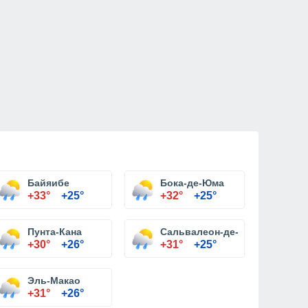
Байяибе
Бока-де-Юма
+33°
+25°
+32°
+25°
Пунта-Кана
Сальвалеон-де-Игуэй
+30°
+26°
+31°
+25°
Эль-Макао
+31°
+26°