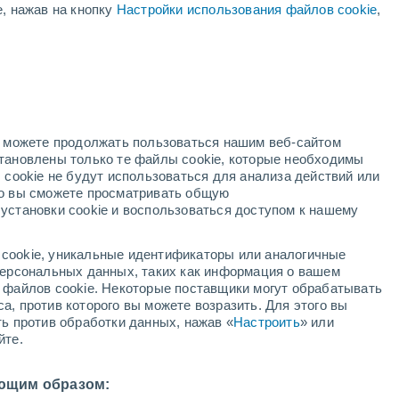
е, нажав на кнопку
Настройки использования файлов cookie
,
нь
но можете продолжать пользоваться нашим веб-сайтом
становлены только те файлы cookie, которые необходимы
адар
Метеоспутники
Модели
 cookie не будут использоваться для анализа действий или
ко вы сможете просматривать общую
установки cookie и воспользоваться доступом к нашему
недельник
вторник
среда
четверг
cookie, уникальные идентификаторы или аналогичные
10 Авг.
11 Авг.
12 Авг.
13 Авг.
 персональных данных, таких как информация о вашем
ы файлов cookie. Некоторые поставщики могут обрабатывать
а, против которого вы можете возразить. Для этого вы
ть против обработки данных, нажав «
Настроить
» или
90%
90%
90%
70%
йте.
1.7 мм
4 мм
3.2 мм
1.2 мм
30°
/
+25°
+31°
/
+25°
+31°
/
+24°
+32°
/
+24°
ющим образом: