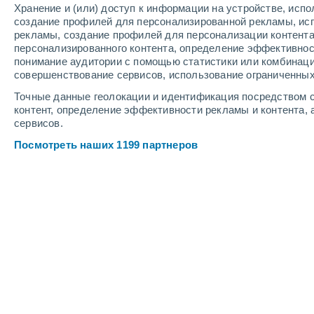
Хранение и (или) доступ к информации на устройстве, исп
5
-
10
м/с
7
-
13
м/с
5
-
11
м/с
создание профилей для персонализированной рекламы, ис
рекламы, создание профилей для персонализации контент
персонализированного контента, определение эффективнос
Погода в Сальвалеон-де-Игуэй cег
понимание аудитории с помощью статистики или комбинаци
совершенствование сервисов, использование ограниченных
Облачно и ясно
+30°
11:00
Точные данные геолокации и идентификация посредством с
Ощущаемая т.
+33°
контент, определение эффективности рекламы и контента, 
сервисов.
Небольшой дождь
30%
+30°
12:00
Посмотреть наших 1199 партнеров
0.1 мм
Ощущаемая т.
+34°
Небольшой дождь
30%
+31°
13:00
0.2 мм
Ощущаемая т.
+34°
Небольшой дождь
40%
+30°
14:00
0.3 мм
Ощущаемая т.
+34°
Небольшой дождь
50%
+30°
15:00
0.2 мм
Ощущаемая т.
+33°