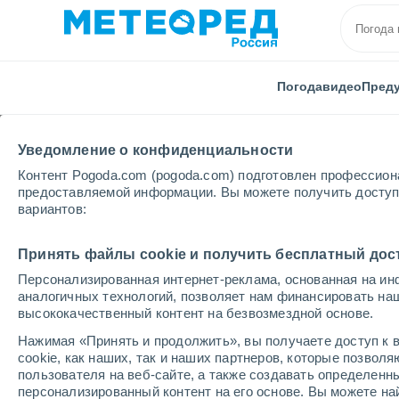
Погода
видео
Пред
Уведомление о конфиденциальности
Контент Pogoda.com (pogoda.com) подготовлен профессион
предоставляемой информации. Вы можете получить доступ 
вариантов:
Главная
Доминиканская Республика
Ла-Альтагра
Принять файлы cookie и получить бесплатный дос
Персонализированная интернет-реклама, основанная на ин
Погода в Сальвалеон-
аналогичных технологий, позволяет нам финансировать на
высококачественный контент на безвозмездной основе.
11:08
пятница
Нажимая «Принять и продолжить», вы получаете доступ к в
cookie, как наших, так и наших партнеров, которые позвол
пользователя на веб-сайте, а также создавать определенн
Облачно и ясно
персонализированный контент на его основе. Вы можете 