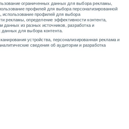
ользование ограниченных данных для выбора рекламы,
6
-
12
м/с
6
-
12
м/с
4
-
9
м/с
5
-
11
м/с
пользование профилей для выбора персонализированной
а, использование профилей для выбора
ти рекламы, определение эффективности контента,
одня
, 7 августа
и данных из разных источников, разработка и
 данных для выбора контента.
восточный
8 Очень высокий!
канирования устройства, персонализированная реклама и
4
-
9 м/с
FPS:
25-50
аналитические сведения об аудитории и разработка
восточный
10 Очень высокий!
5
-
10 м/с
FPS:
25-50
восточный
9 Очень высокий!
5
-
10 м/с
FPS:
25-50
восточный
8 Очень высокий!
5
-
10 м/с
FPS:
25-50
восточный
6 Высокий
5
-
10 м/с
FPS:
15-25