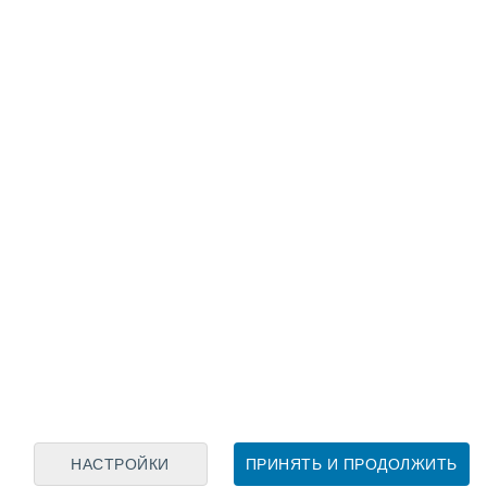
Лунный календарь
пн
вт
ср
чт
пт
сб
вс
6
7
8
9
10
11
12
13
14
15
16
17
18
19
НАСТРОЙКИ
ПРИНЯТЬ И ПРОДОЛЖИТЬ