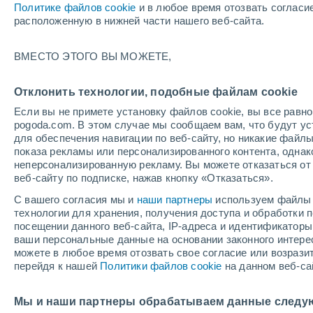
Политике файлов cookie
и в любое время отозвать согласи
+32°
расположенную в нижней части нашего веб-сайта.
UV
10 Оч
ВМЕСТО ЭТОГО ВЫ МОЖЕТЕ,
высокий!
По ощущениям +31°
FPS
25-50
Отклонить технологии, подобные файлам cookie
Если вы не примете установку файлов cookie, вы все рав
pogoda.com. В этом случае мы сообщаем вам, что будут у
Погода на 1 – 7 дней
Карта облачности
Дождево
для обеспечения навигации по веб-сайту, но никакие файлы
показа рекламы или персонализированного контента, одна
неперсонализированную рекламу. Вы можете отказаться от 
веб-сайту по подписке, нажав кнопку «Отказаться».
завтра
суббота
вос
cегодня
С вашего согласия мы и
наши партнеры
используем файлы 
7 Авг.
8 Авг.
6 Авг.
технологии для хранения, получения доступа и обработки
посещении данного веб-сайта, IP-адреса и идентификатор
ваши персональные данные на основании законного интерес
можете в любое время отозвать свое согласие или возрази
70%
80%
перейдя к нашей
Политики файлов cookie
на данном веб-са
3.1 мм
1.3 мм
+32°
/
+21°
+33°
/
+21°
+3
+33°
/
+21°
Мы и наши партнеры обрабатываем данные следу