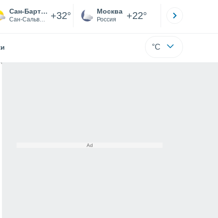
Сан-Бартоломе-Перулапия
Москва
Санкт-
+32°
+22°
Сан-Сальвадор
Россия
Са
°C
жи