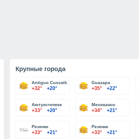
Крупные города
Antiguo Cuscatlan
Guazapa
+32°
+20°
+35°
+22°
Аютукстепеке
Мехиканос
+33°
+20°
+34°
+21°
Резюме
Резюме
+33°
+21°
+33°
+21°