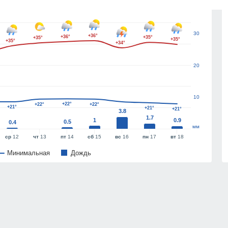
40
30
+36°
+36°
+35°
+35°
+35°
+35°
+34°
20
10
+22°
+22°
+22°
+21°
+21°
+21°
3.8
1.7
1
0.9
0.5
0.4
мм
ср
12
чт
13
пт
14
сб
15
вс
16
пн
17
вт
18
Минимальная
Дождь