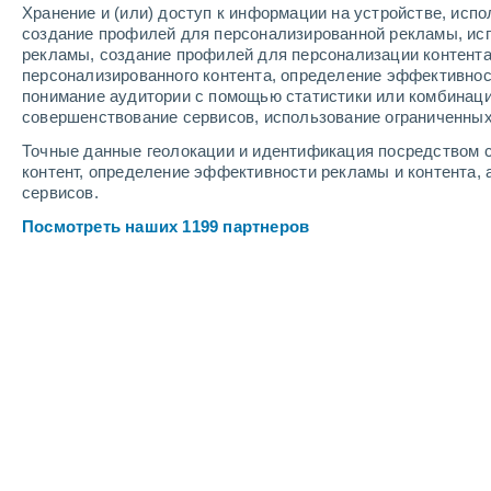
Хранение и (или) доступ к информации на устройстве, исп
3
-
7
м/с
3
-
8
м/с
3
4
-
9
м/с
создание профилей для персонализированной рекламы, ис
рекламы, создание профилей для персонализации контент
персонализированного контента, определение эффективнос
Погода в Сан-Бартоломе-Перулапи
понимание аудитории с помощью статистики или комбинаци
совершенствование сервисов, использование ограниченных
Облачно и ясно
+32°
13:00
Точные данные геолокации и идентификация посредством с
Ощущаемая т.
+31°
контент, определение эффективности рекламы и контента, 
сервисов.
Облачно и ясно
+32°
14:00
Посмотреть наших 1199 партнеров
Ощущаемая т.
+31°
Облачно и ясно
+32°
15:00
Ощущаемая т.
+31°
Облачно и ясно
+31°
16:00
Ощущаемая т.
+31°
Облачно и ясно
+28°
17:00
Ощущаемая т.
+30°