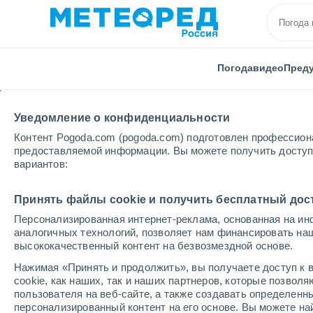
Погода
видео
Пред
Уведомление о конфиденциальности
Контент Pogoda.com (pogoda.com) подготовлен профессион
предоставляемой информации. Вы можете получить доступ 
вариантов:
Главная
Сальвадор
Департамент Сан-Сальвадо
Принять файлы cookie и получить бесплатный дос
Персонализированная интернет-реклама, основанная на ин
Погода в Сан-Бартол
аналогичных технологий, позволяет нам финансировать на
высококачественный контент на безвозмездной основе.
13:04
четверг
Нажимая «Принять и продолжить», вы получаете доступ к в
cookie, как наших, так и наших партнеров, которые позвол
пользователя на веб-сайте, а также создавать определенн
Облачно и ясно
персонализированный контент на его основе. Вы можете 