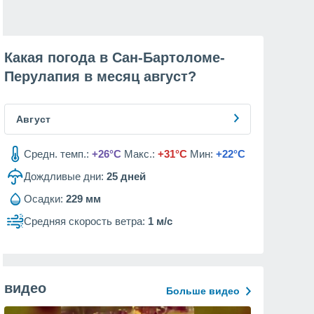
Какая погода в Сан-Бартоломе-
Перулапия в месяц
август
?
Август
Средн. темп.:
+26°C
Макс.:
+31°C
Мин:
+22°C
Дождливые дни:
25
дней
Осадки:
229 мм
Средняя скорость ветра:
1 м/с
видео
Больше видео