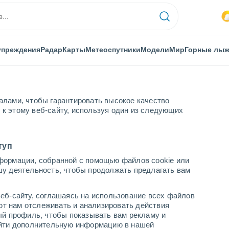
упреждения
Радар
Карты
Метеоспутники
Модели
Мир
Горные лы
алами, чтобы гарантировать высокое качество
к этому веб-сайту, используя один из следующих
ра
Сан-Бартоломе-Перулапия
туп
формации, собранной с помощью файлов cookie или
оме-Перулапии
шу деятельность, чтобы продолжать предлагать вам
...
еб-сайту, соглашаясь на использование всех файлов
яют нам отслеживать и анализировать действия
По часам
ый профиль, чтобы показывать вам рекламу и
В ближайшие часы переменная
найти дополнительную информацию в нашей
облачность