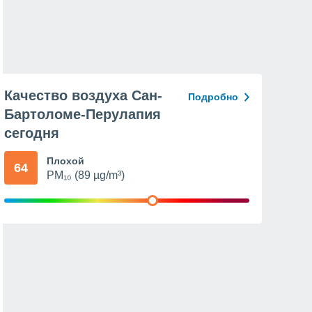
Качество воздуха Сан-
Подробно
Бартоломе-Перулапия
сегодня
Плохой
64
PM₁₀ (89 µg/m³)