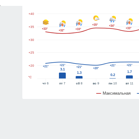
+45
+40
+35°
+34°
+35
+33°
+33°
+33°
+32°
+30
+25
+21°
+21°
+20
+21°
+21°
+21°
+20°
3.1
1.7
1.3
0.2
°C
чт
6
пт
7
сб
8
вс
9
пн
10
вт
11
Максимальная