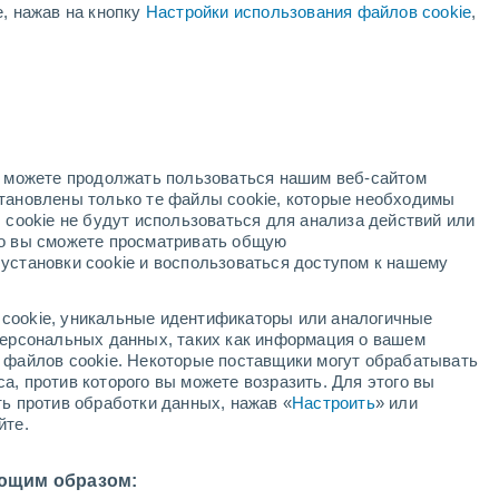
е, нажав на кнопку
Настройки использования файлов cookie
,
ень
но можете продолжать пользоваться нашим веб-сайтом
становлены только те файлы cookie, которые необходимы
й радар
Метеоспутники
Модели
 cookie не будут использоваться для анализа действий или
ко вы сможете просматривать общую
установки cookie и воспользоваться доступом к нашему
кресенье
понедельник
вторник
среда
cookie, уникальные идентификаторы или аналогичные
9 Авг.
10 Авг.
11 Авг.
12 Авг.
 персональных данных, таких как информация о вашем
ы файлов cookie. Некоторые поставщики могут обрабатывать
а, против которого вы можете возразить. Для этого вы
ть против обработки данных, нажав «
Настроить
» или
70%
90%
70%
йте.
0.2 мм
1.7 мм
0.4 мм
5°
/
+20°
+34°
/
+21°
+33°
/
+21°
+35°
/
+21°
ющим образом: