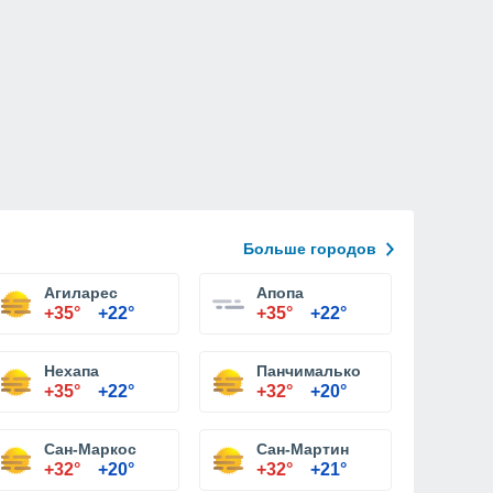
Больше городов
Агиларес
Апопа
+35°
+22°
+35°
+22°
Нехапа
Панчималько
+35°
+22°
+32°
+20°
Сан-Маркос
Сан-Мартин
+32°
+20°
+32°
+21°