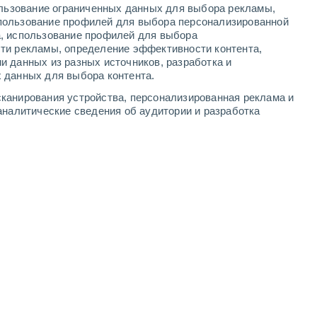
ользование ограниченных данных для выбора рекламы,
-
7
м/с
3
-
8
м/с
2
-
8
м/с
2
-
8
м/с
пользование профилей для выбора персонализированной
а, использование профилей для выбора
ти рекламы, определение эффективности контента,
и cегодня
, 6 августа
и данных из разных источников, разработка и
 данных для выбора контента.
восточный
10 Очень высокий!
канирования устройства, персонализированная реклама и
4
-
9 м/с
FPS:
25-50
аналитические сведения об аудитории и разработка
юго-восточный
8 Очень высокий!
3
-
9 м/с
FPS:
25-50
юго-восточный
5 Средний
4
-
9 м/с
FPS:
6-10
южный
2 Низкий
3
-
9 м/с
FPS:
нет
южный
1 Низкий
3
-
8 м/с
FPS:
нет