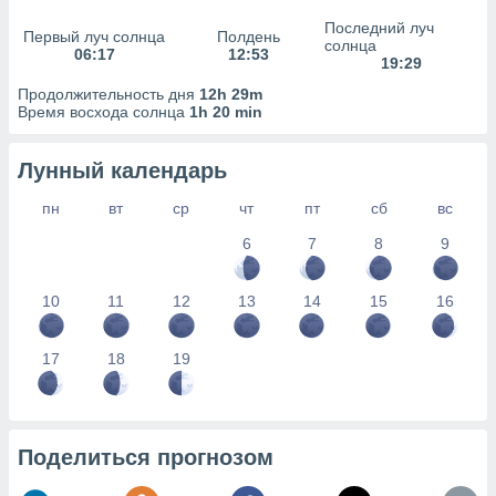
сервисов.
Последний луч
Первый луч солнца
Полдень
 наших 1199
солнца
06:17
12:53
неров
19:29
Продолжительность дня
12h 29m
Время восхода солнца
1h 20 min
Лунный календарь
пн
вт
ср
чт
пт
сб
вс
6
7
8
9
10
11
12
13
14
15
16
17
18
19
Поделиться прогнозом