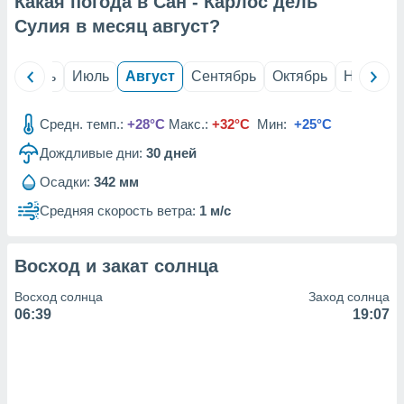
Какая погода в Сан - Карлос дель
с помощью
или
Сулия в месяц
август
?
данных из
чников,
и
й
Июнь
Июль
Август
Сентябрь
Октябрь
Ноябрь
вование
ие
Средн. темп.:
+28°C
Макс.:
+32°C
Мин:
+25°C
х данных
Дождливые дни:
30
дней
контента.
Осадки:
342 мм
ные
и
Средняя скорость ветра:
1 м/с
ция
м
я
Восход и закат солнца
рованная
Восход солнца
Заход солнца
нтент,
06:39
19:07
е
сти рекламы
ие сведения
и и