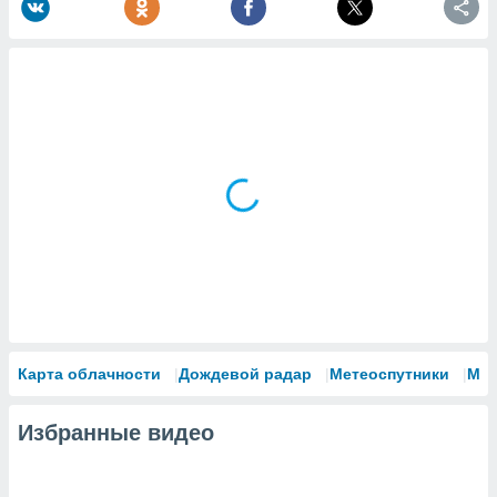
Карта облачности
Дождевой радар
Метеоспутники
Мо
Избранные видео