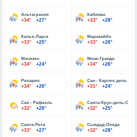
Альтаграсия
Кабимас
+34°
+27°
+33°
+28°
Калье-Ларга
Маракайбо
+33°
+25°
+33°
+28°
Мачикес
Мене-Гранде
+34°
+24°
+34°
+26°
Росарио
Сан - Карлос дель Сул
+34°
+26°
+31°
+24°
Сан - Рафаэль
Санта-Крус-дель-Сули
+32°
+28°
+32°
+25°
Санта-Рита
Сьюдад-Охеда
+33°
+27°
+32°
+28°