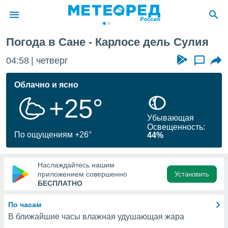
Погода в Сане - Карлосе дель Сулия
ие о
циальности
04:58
четверг
...
oda.com
)
Облачно и ясно
+25°
алами,
тировать
Убывающая
ество
Освещенность:
яемой
По ощущениям +26°
44%
. Вы можете
ступ к этому
используя
Наслаждайтесь нашим
едующих
приложением совершенно
Установить
БЕСПЛАТНО
файлы
По часам
олучить
В ближайшие часы влажная удушающая жара
й доступ