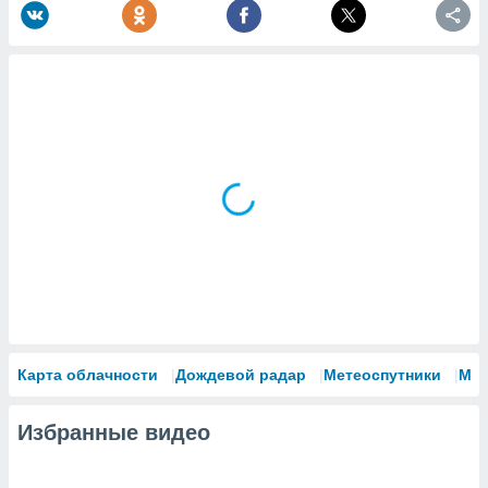
Карта облачности
Дождевой радар
Метеоспутники
Мо
Избранные видео