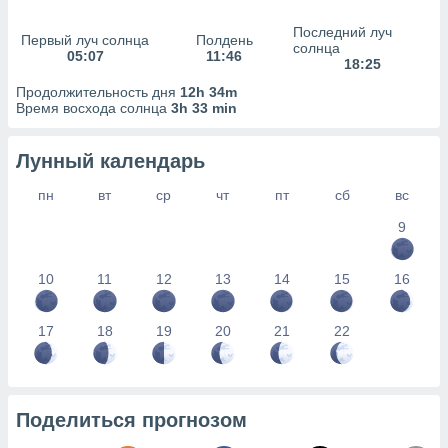
сервисов.
Последний луч
 наших 1199
Первый луч солнца
Полдень
солнца
неров
05:07
11:46
18:25
Продолжительность дня
12h 34m
Время восхода солнца
3h 33 min
Лунный календарь
пн
вт
ср
чт
пт
сб
вс
9
10
11
12
13
14
15
16
17
18
19
20
21
22
Поделиться прогнозом