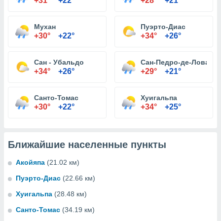
+31°
+22°
+28°
+21°
Мухан
Пуэрто-Диас
+30°
+22°
+34°
+26°
Сан - Убальдо
Сан-Педро-де-Ловаго
+34°
+26°
+29°
+21°
Санто-Томас
Хуигальпа
+30°
+22°
+34°
+25°
Ближайшие населенные пункты
Акойяпа
(21.02 км)
Пуэрто-Диас
(22.66 км)
Хуигальпа
(28.48 км)
Санто-Томас
(34.19 км)