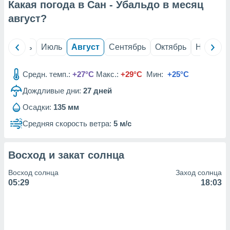
с помощью
Какая погода в Сан - Убальдо в месяц
или
август
?
данных из
чников,
и
й
Июнь
Июль
Август
Сентябрь
Октябрь
Ноябрь
вование
ие
Средн. темп.:
+27°C
Макс.:
+29°C
Мин:
+25°C
х данных
контента.
Дождливые дни:
27
дней
ные
Осадки:
135 мм
и
Средняя скорость ветра:
5 м/с
ция
м
я
Восход и закат солнца
рованная
Восход солнца
Заход солнца
нтент,
05:29
18:03
е
сти рекламы
ие сведения
и и