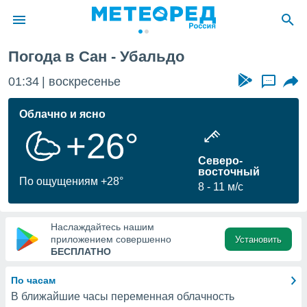
Погода в Сан - Убальдо
ие о
циальности
01:34
воскресенье
...
oda.com
)
Облачно и ясно
+26°
алами,
тировать
Северо-
ество
восточный
яемой
По ощущениям +28°
8
11 м/с
. Вы можете
ступ к этому
используя
едующих
Наслаждайтесь нашим
приложением совершенно
Установить
БЕСПЛАТНО
файлы
олучить
По часам
й доступ
В ближайшие часы переменная облачность