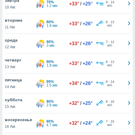
завтра
 и
70%
8
-
14
+33°
/
+25°
1.2 мм
м/с
10 Авг.
ть действия
я на веб-
же
вторник
80%
8
-
13
+33°
/
+26°
пределенный
1.8 мм
м/с
11 Авг.
обы
вам рекламу
среда
90%
зированный
7
-
12
+33°
/
+26°
3 мм
м/с
12 Авг.
го основе.
айти
ьную
четверг
90%
8
-
13
+33°
/
+26°
 в нашей
1.8 мм
м/с
13 Авг.
йлов cookie
ремя
пятница
90%
8
-
14
гласие,
+34°
/
+26°
1.5 мм
м/с
14 Авг.
опку
спользования
 cookie
суббота
90%
8
-
16
+32°
/
+25°
нную в
2.6 мм
м/с
15 Авг.
и нашего
воскресенье
90%
7
-
15
+32°
/
+24°
4.7 мм
м/с
16 Авг.
ОГО ВЫ