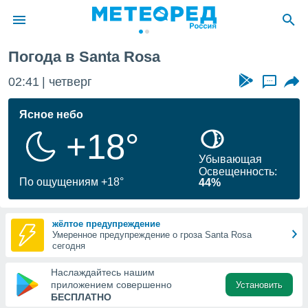
Погода в Santa Rosa
ие о
циальности
02:41
четверг
...
oda.com
)
Ясное небо
+18°
алами,
тировать
Убывающая
ество
Освещенность:
яемой
По ощущениям +18°
44%
. Вы можете
ступ к этому
используя
жёлтое предупреждение
едующих
Умеренное предупреждение о гроза Santa Rosa
сегодня
файлы
Наслаждайтесь нашим
олучить
приложением совершенно
Установить
й доступ
БЕСПЛАТНО