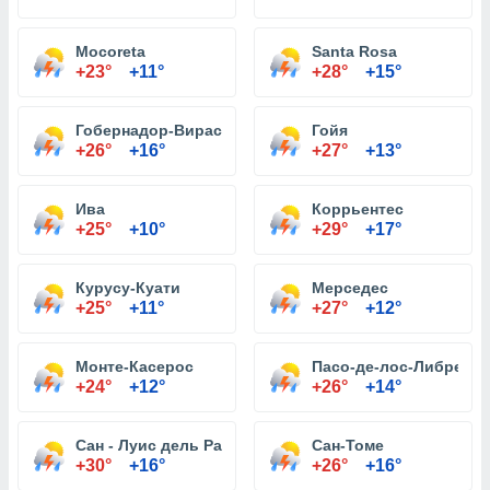
Mocoreta
Santa Rosa
+23°
+11°
+28°
+15°
Гобернадор-Вирасоро
Гойя
+26°
+16°
+27°
+13°
Ива
Коррьентес
+25°
+10°
+29°
+17°
Курусу-Куати
Мерседес
+25°
+11°
+27°
+12°
Монте-Касерос
Пасо-де-лос-Либрес
+24°
+12°
+26°
+14°
Сан - Луис дель Palmar
Сан-Томе
+30°
+16°
+26°
+16°