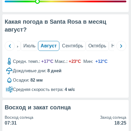
с помощью
или
данных из
чников,
Какая погода в Santa Rosa в месяц
и
вование
август
?
ие
х данных
й
Июнь
Июль
Август
Сентябрь
Октябрь
Ноябрь
контента.
ные
Средн. темп.:
+17°C
Макс.:
+23°C
Мин:
+12°C
и
Дождливые дни:
8
дней
ция
м
Осадки:
82 мм
я
Средняя скорость ветра:
4 м/с
рованная
нтент,
е
Восход и закат солнца
сти рекламы
Восход солнца
Заход солнца
ие сведения
07:31
18:25
и и