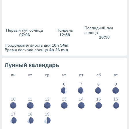
сервисов.
 наших 1199
неров
Последний луч
Первый луч солнца
Полдень
солнца
07:06
12:58
18:50
Продолжительность дня
10h 54m
Время восхода солнца
4h 26 min
Лунный календарь
пн
вт
ср
чт
пт
сб
вс
6
7
8
9
10
11
12
13
14
15
16
17
18
19