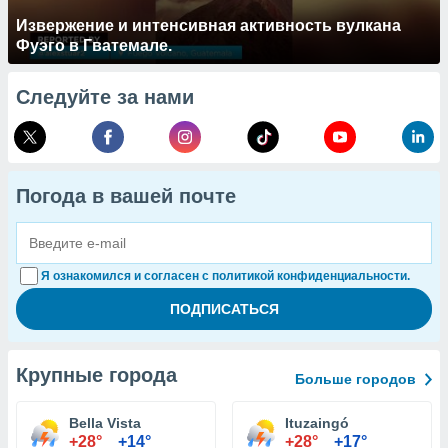
Извержение и интенсивная активность вулкана
Фуэго в Гватемале.
Следуйте за нами
Погода в вашей почте
Я ознакомился и согласен с политикой конфиденциальности.
Крупные города
Больше городов
Bella Vista
Ituzaingó
+28°
+14°
+28°
+17°