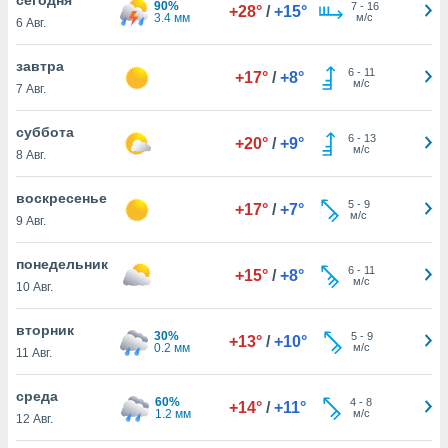
90%
 и
7
-
16
+28°
/
+15°
3.4 мм
м/с
6 Авг.
ть действия
я на веб-
же
завтра
6
-
11
+17°
/
+8°
пределенный
м/с
7 Авг.
обы
вам рекламу
суббота
6
-
13
зированный
+20°
/
+9°
м/с
8 Авг.
го основе.
айти
ьную
воскресенье
5
-
9
+17°
/
+7°
 в нашей
м/с
9 Авг.
йлов cookie
ремя
понедельник
6
-
11
гласие,
+15°
/
+8°
м/с
10 Авг.
опку
спользования
вторник
 cookie
30%
5
-
9
+13°
/
+10°
0.2 мм
м/с
нную в
11 Авг.
и нашего
среда
60%
4
-
8
+14°
/
+11°
1.2 мм
м/с
12 Авг.
ОГО ВЫ