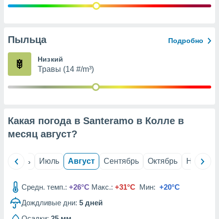
с помощью
или
данных из
чников,
и
Пыльца
Подробно
вование
Низкий
ие
Травы (14 #/m³)
х данных
контента.
ные
и
ция
Какая погода в Santeramo в Колле в
м
месяц
август
?
я
рованная
й
Июнь
Июль
Август
Сентябрь
Октябрь
Ноябрь
нтент,
е
сти рекламы
Средн. темп.:
+26°C
Макс.:
+31°C
Мин:
+20°C
ие сведения
Дождливые дни:
5
дней
и и
Осадки:
25 мм