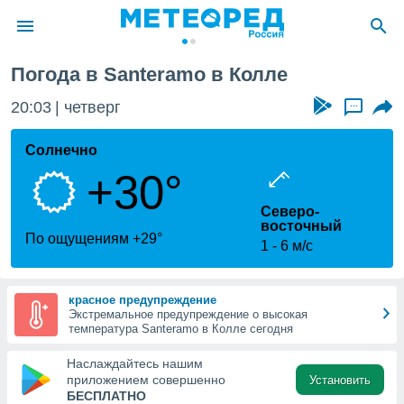
 Колле
Погода в Santeramo в Колле
ие о
циальности
20:03
четверг
...
oda.com
)
Солнечно
+30°
алами,
тировать
Северо-
ество
восточный
яемой
По ощущениям +29°
1
6 м/с
. Вы можете
ступ к этому
используя
едующих
красное предупреждение
Экстремальное предупреждение о высокая
температура Santeramo в Колле сегодня
файлы
Наслаждайтесь нашим
олучить
приложением совершенно
Установить
й доступ
БЕСПЛАТНО