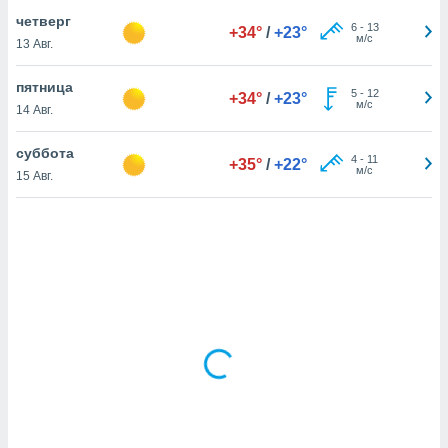
четверг
6
-
13
+34°
/
+23°
м/с
13 Авг.
и,
 файлам
пятница
5
-
12
+34°
/
+23°
м/с
14 Авг.
примете
айлов
суббота
се равно
4
-
11
+35°
/
+22°
м/с
15 Авг.
должать
ся нашим
pogoda.com.
ае мы
м, что
овлены
айлы cookie,
обходимы
ения
 веб-сайту,
файлы cookie
пользоваться
 действий
рекламы или
рованного