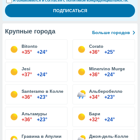
Я ознакомился и согласен с политикой конфиденциальности.
Крупные города
Больше городов
Bitonto
Corato
+35°
+24°
+36°
+25°
Jesi
Minervino Murge
+37°
+24°
+36°
+24°
Santeramo в Колле
Альберобелло
+36°
+23°
+34°
+23°
Альтамуры
Бари
+36°
+23°
+32°
+24°
Гравина в Апулии
Джоя-дель-Колле