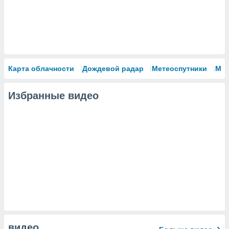
Карта облачности
Дождевой радар
Метеоспутники
Мо
Избранные видео
видео