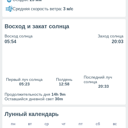
сервисов.
Средняя скорость ветра:
3 м/с
 наших 1199
неров
Восход и закат солнца
Восход солнца
Заход солнца
05:54
20:03
Последний луч
Первый луч солнца
Полдень
солнца
05:23
12:58
20:33
Продолжительность дня
14h 9m
Оставшийся дневной свет
30m
Лунный календарь
пн
вт
ср
чт
пт
сб
вс