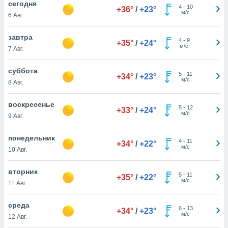
cегодня
 и
4
-
10
+36°
/
+23°
м/с
ть действия
6 Авг.
я на веб-
же
завтра
4
-
9
пределенный
+35°
/
+24°
м/с
7 Авг.
обы
вам рекламу
суббота
зированный
5
-
11
+34°
/
+23°
м/с
го основе.
8 Авг.
айти
ьную
воскресенье
5
-
12
+33°
/
+24°
 в нашей
м/с
9 Авг.
йлов cookie
ремя
понедельник
гласие,
4
-
11
+34°
/
+22°
м/с
опку
10 Авг.
спользования
 cookie
вторник
5
-
11
+35°
/
+22°
нную в
м/с
11 Авг.
и нашего
среда
6
-
13
+34°
/
+23°
м/с
ОГО ВЫ
12 Авг.