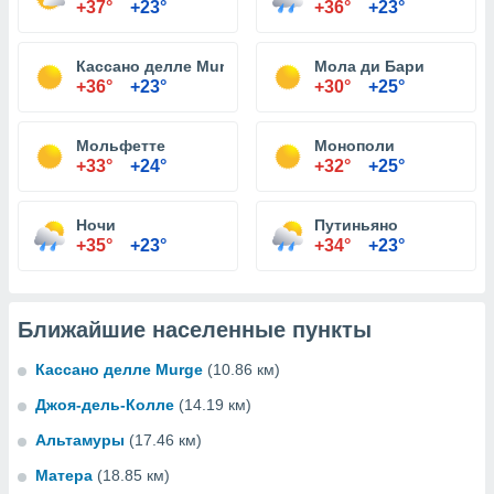
+37°
+23°
+36°
+23°
Кассано делле Murge
Мола ди Бари
+36°
+23°
+30°
+25°
Мольфетте
Монополи
+33°
+24°
+32°
+25°
Ночи
Путиньяно
+35°
+23°
+34°
+23°
Ближайшие населенные пункты
Кассано делле Murge
(10.86 км)
Джоя-дель-Колле
(14.19 км)
Альтамуры
(17.46 км)
Матера
(18.85 км)