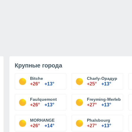
Крупные города
Bitche
Charly-Орадур
+26°
+13°
+25°
+13°
Faulquemont
Freyming-Merlebach
+26°
+13°
+27°
+13°
MORHANGE
Phalsbourg
+26°
+14°
+27°
+13°