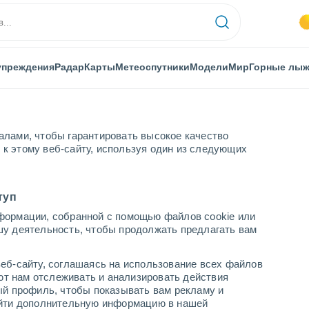
упреждения
Радар
Карты
Метеоспутники
Модели
Мир
Горные лы
алами, чтобы гарантировать высокое качество
к этому веб-сайту, используя один из следующих
ebourg
туп
формации, собранной с помощью файлов cookie или
шу деятельность, чтобы продолжать предлагать вам
...
еб-сайту, соглашаясь на использование всех файлов
яют нам отслеживать и анализировать действия
По часам
ый профиль, чтобы показывать вам рекламу и
В ближайшие часы безоблачно
найти дополнительную информацию в нашей