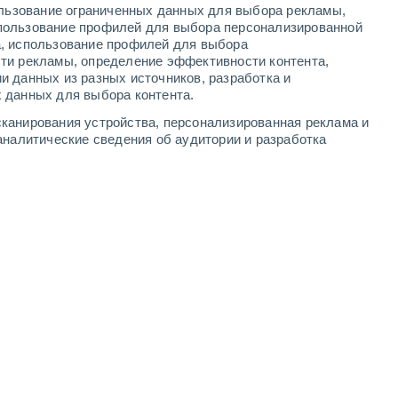
ользование ограниченных данных для выбора рекламы,
4
-
9
м/с
4
-
8
м/с
4
-
9
м/с
3
-
8
м/с
пользование профилей для выбора персонализированной
а, использование профилей для выбора
ти рекламы, определение эффективности контента,
уста
и данных из разных источников, разработка и
 данных для выбора контента.
Северо-восточный
0 Низкий
канирования устройства, персонализированная реклама и
2
-
3 м/с
FPS:
нет
аналитические сведения об аудитории и разработка
Северо-восточный
0 Низкий
2
-
3 м/с
FPS:
нет
Северо-восточный
0 Низкий
2
-
5 м/с
FPS:
нет
Северо-восточный
4 Средний
3
-
7 м/с
FPS:
6-10
Северный
6 Высокий
2
-
7 м/с
FPS:
15-25