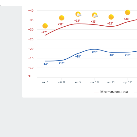
+45
+40
+34°
+35
+33°
+33°
+32°
+31°
+30
+27°
+25
+20
+20°
+18°
+18°
+18°
+15
+14°
+14°
+10
°C
пт
7
сб
8
вс
9
пн
10
вт
11
ср
12
Максимальная