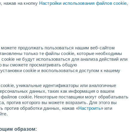
е, нажав на кнопку
Настройки использования файлов cookie
,
ая
ость:
но можете продолжать пользоваться нашим веб-сайтом
становлены только те файлы cookie, которые необходимы
й радар
Метеоспутники
Модели
 cookie не будут использоваться для анализа действий или
ко вы сможете просматривать общую
установки cookie и воспользоваться доступом к нашему
недельник
вторник
среда
четверг
cookie, уникальные идентификаторы или аналогичные
10 Авг.
11 Авг.
12 Авг.
13 Авг.
 персональных данных, таких как информация о вашем
ы файлов cookie. Некоторые поставщики могут обрабатывать
а, против которого вы можете возразить. Для этого вы
ть против обработки данных, нажав «
Настроить
» или
йте.
33°
/
+20°
+32°
/
+18°
+34°
/
+18°
+36°
/
+20°
ющим образом: