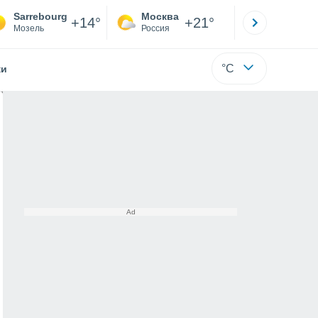
Sarrebourg
Москва
Санкт-
+14°
+21°
Мозель
Россия
Са
°C
жи