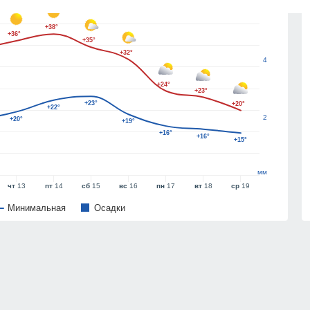
6
+38°
+36°
+35°
+32°
4
+24°
+23°
+23°
+20°
+22°
2
+20°
+19°
+16°
+16°
+15°
мм
чт
13
пт
14
сб
15
вс
16
пн
17
вт
18
ср
19
Минимальная
Oсадки