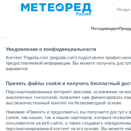
Погода
видео
Пред
Уведомление о конфиденциальности
Контент Pogoda.com (pogoda.com) подготовлен профессион
предоставляемой информации. Вы можете получить доступ 
вариантов:
Главная
Франция
Гранд-Эст
Мозель
Sarr
Принять файлы cookie и получить бесплатный дос
Персонализированная интернет-реклама, основанная на ин
Погода в Sarrebourg
аналогичных технологий, позволяет нам финансировать на
высококачественный контент на безвозмездной основе.
05:13
пятница
Нажимая «Принять и продолжить», вы получаете доступ к в
cookie, как наших, так и наших партнеров, которые позвол
пользователя на веб-сайте, а также создавать определенн
Ясное небо
персонализированный контент на его основе. Вы можете 