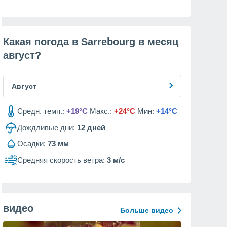
Какая погода в Sarrebourg в месяц
август
?
Август
Средн. темп.:
+19°C
Макс.:
+24°C
Мин:
+14°C
Дождливые дни:
12
дней
Осадки:
73 мм
Средняя скорость ветра:
3 м/с
видео
Больше видео