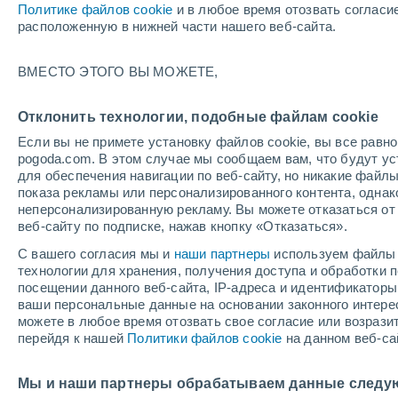
Политике файлов cookie
и в любое время отозвать согласи
+15°
расположенную в нижней части нашего веб-сайта.
Убывающ
ВМЕСТО ЭТОГО ВЫ МОЖЕТЕ,
Освещенн
По ощущениям +15°
35%
Отклонить технологии, подобные файлам cookie
Если вы не примете установку файлов cookie, вы все рав
pogoda.com. В этом случае мы сообщаем вам, что будут у
Погода на 1 – 7 дней
Карта температур
Дождево
для обеспечения навигации по веб-сайту, но никакие файлы
показа рекламы или персонализированного контента, одна
неперсонализированную рекламу. Вы можете отказаться от 
веб-сайту по подписке, нажав кнопку «Отказаться».
завтра
воскресенье
по
cегодня
С вашего согласия мы и
наши партнеры
используем файлы 
8 Авг.
9 Авг.
7 Авг.
технологии для хранения, получения доступа и обработки
посещении данного веб-сайта, IP-адреса и идентификатор
ваши персональные данные на основании законного интерес
можете в любое время отозвать свое согласие или возрази
перейдя к нашей
Политики файлов cookie
на данном веб-са
+31°
/
+14°
+33°
/
+18°
+
+27°
/
+14°
Мы и наши партнеры обрабатываем данные следу