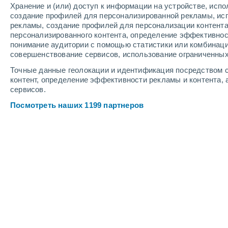
Хранение и (или) доступ к информации на устройстве, исп
4
-
8
м/с
4
-
9
м/с
3
-
7
м/с
создание профилей для персонализированной рекламы, ис
рекламы, создание профилей для персонализации контент
персонализированного контента, определение эффективнос
Погода в Sarrebourg cегодня
, 7 авг
понимание аудитории с помощью статистики или комбинаци
совершенствование сервисов, использование ограниченных
Ясное небо
+15°
05:00
Точные данные геолокации и идентификация посредством с
Ощущаемая т.
+15°
контент, определение эффективности рекламы и контента, 
сервисов.
Солнечно
+14°
06:00
Посмотреть наших 1199 партнеров
Ощущаемая т.
+14°
Солнечно
+16°
08:00
Ощущаемая т.
+16°
Солнечно
+22°
11:00
Ощущаемая т.
+25°
Солнечно
+26°
14:00
Ощущаемая т.
+26°