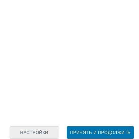
Лунный календарь
пн
вт
ср
чт
пт
сб
вс
7
8
9
10
11
12
13
14
15
16
17
18
19
20
НАСТРОЙКИ
ПРИНЯТЬ И ПРОДОЛЖИТЬ