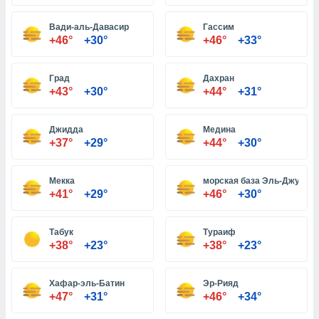
Вади-аль-Давасир
Гассим
и,
+46°
+30°
+46°
+33°
 файлам
Град
Дахран
примете
+43°
+30°
+44°
+31°
айлов
се равно
должать
Джидда
Медина
ся нашим
+37°
+29°
+44°
+30°
pogoda.com.
ае мы
м, что
Мекка
морская база Эль-Джубай
овлены
+41°
+29°
+46°
+30°
айлы cookie,
обходимы
Табук
Тураиф
ения
+38°
+23°
+38°
+23°
 веб-сайту,
файлы cookie
пользоваться
Хафар-эль-Батин
Эр-Рияд
 действий
+47°
+31°
+46°
+34°
рекламы или
рованного