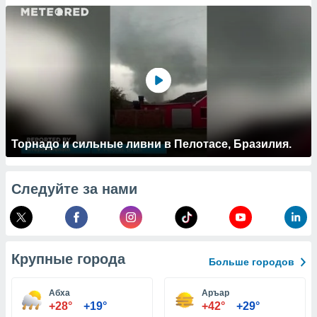
 и
ть действия
я на веб-
же
пределенный
обы
вам рекламу
зированный
го основе.
айти
ьную
Торнадо и сильные ливни в Пелотасе, Бразилия.
 в нашей
йлов cookie
ремя
Следуйте за нами
гласие,
опку
спользования
 cookie
нную в
Крупные города
и нашего
Больше городов
Абха
Аръар
ОГО ВЫ
+28°
+19°
+42°
+29°