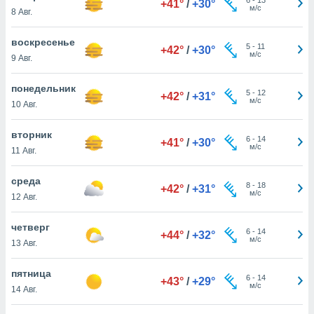
+41°
/
+30°
 и
м/с
8 Авг.
ть действия
я на веб-
воскресенье
же
5
-
11
+42°
/
+30°
м/с
пределенный
9 Авг.
обы
вам рекламу
понедельник
5
-
12
+42°
/
+31°
зированный
м/с
10 Авг.
го основе.
айти
вторник
ьную
6
-
14
+41°
/
+30°
м/с
11 Авг.
 в нашей
йлов cookie
ремя
среда
8
-
18
+42°
/
+31°
гласие,
м/с
12 Авг.
опку
спользования
четверг
 cookie
6
-
14
+44°
/
+32°
м/с
13 Авг.
нную в
и нашего
пятница
6
-
14
+43°
/
+29°
м/с
14 Авг.
ОГО ВЫ