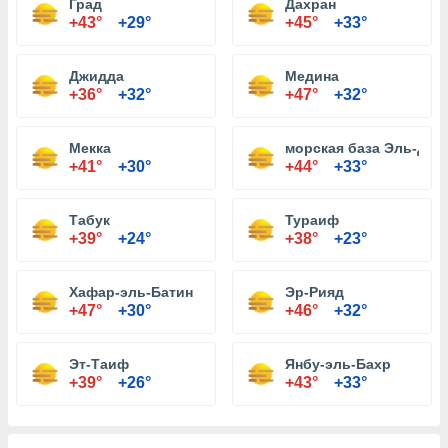
Град
Дахран
+43°
+29°
+45°
+33°
Джидда
Медина
+36°
+32°
+47°
+32°
Мекка
морская база Эль-Дж
+41°
+30°
+44°
+33°
Табук
Тураиф
+39°
+24°
+38°
+23°
Хафар-эль-Батин
Эр-Рияд
+47°
+30°
+46°
+32°
Эт-Таиф
Янбу-эль-Бахр
+39°
+26°
+43°
+33°