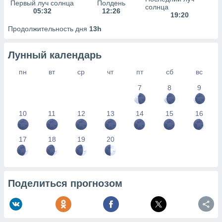
сервисов.
Первый луч солнца
Полдень
солнца
05:32
12:26
19:20
 наших 1199
неров
Продолжительность дня
13h
Лунный календарь
пн
вт
ср
чт
пт
сб
вс
7
8
9
10
11
12
13
14
15
16
17
18
19
20
Поделиться прогнозом