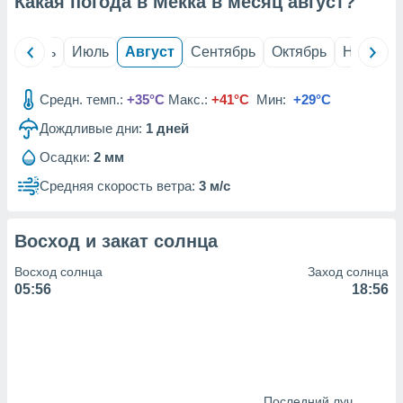
Какая погода в Мекка в месяц
август
?
с помощью
или
данных из
й
Июнь
Июль
Август
Сентябрь
Октябрь
Ноябрь
чников,
и
вование
Средн. темп.:
+35°C
Макс.:
+41°C
Мин:
+29°C
ие
Дождливые дни:
1
дней
х данных
контента.
Осадки:
2 мм
ные
Средняя скорость ветра:
3 м/с
и
ция
м
Восход и закат солнца
я
Восход солнца
Заход солнца
рованная
05:56
18:56
нтент,
е
сти рекламы
ие сведения
и и
Последний луч