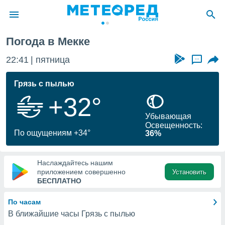
Погода в Мекке
ие о
циальности
22:41
пятница
...
oda.com
)
Грязь с пылью
+32°
алами,
тировать
Убывающая
ество
Освещенность:
яемой
По ощущениям +34°
36%
. Вы можете
ступ к этому
используя
Наслаждайтесь нашим
едующих
приложением совершенно
Установить
БЕСПЛАТНО
файлы
По часам
олучить
В ближайшие часы Грязь с пылью
й доступ