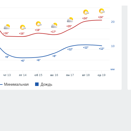
+24°
+24°
20
+20°
+18°
+17°
+16°
+16°
10
+12°
+12°
+12°
+8°
+8°
+6°
+6°
мм
чт
13
пт
14
сб
15
вс
16
пн
17
вт
18
ср
19
Минимальная
Дождь