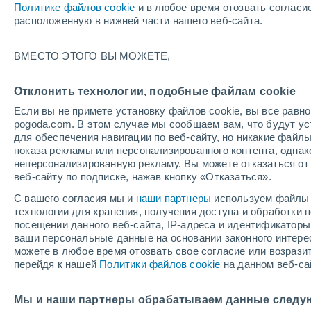
Политике файлов cookie
и в любое время отозвать согласи
+19°
расположенную в нижней части нашего веб-сайта.
30%
ВМЕСТО ЭТОГО ВЫ МОЖЕТЕ,
По ощущениям +19°
0.2 мм
Отклонить технологии, подобные файлам cookie
Если вы не примете установку файлов cookie, вы все рав
pogoda.com. В этом случае мы сообщаем вам, что будут у
Погода на 1 – 7 дней
Карта дождей
Дождевой р
для обеспечения навигации по веб-сайту, но никакие файлы
показа рекламы или персонализированного контента, одна
неперсонализированную рекламу. Вы можете отказаться от 
веб-сайту по подписке, нажав кнопку «Отказаться».
завтра
воскресенье
по
cегодня
С вашего согласия мы и
наши партнеры
используем файлы 
8 Авг.
9 Авг.
7 Авг.
технологии для хранения, получения доступа и обработки
посещении данного веб-сайта, IP-адреса и идентификатор
ваши персональные данные на основании законного интерес
можете в любое время отозвать свое согласие или возрази
70%
перейдя к нашей
Политики файлов cookie
на данном веб-са
3.8 мм
+25°
/
+16°
+22°
/
+13°
+
+28°
/
+16°
Мы и наши партнеры обрабатываем данные следу