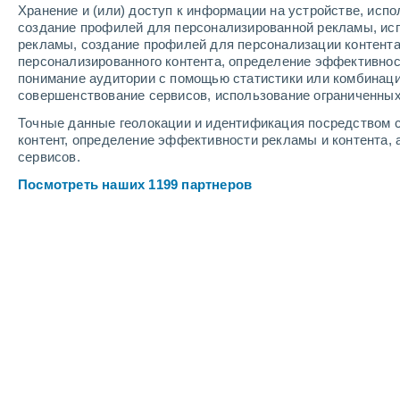
Хранение и (или) доступ к информации на устройстве, исп
4
-
9
м/с
4
-
10
м/с
4
-
10
м/с
создание профилей для персонализированной рекламы, ис
рекламы, создание профилей для персонализации контент
персонализированного контента, определение эффективнос
Погода в Шарье cегодня
, 7 августа
понимание аудитории с помощью статистики или комбинаци
совершенствование сервисов, использование ограниченных
Небольшой до
30%
+24°
17:00
Точные данные геолокации и идентификация посредством с
0.4 мм
Ощущаемая т.
+
контент, определение эффективности рекламы и контента, 
сервисов.
Переменная об
+24°
18:00
Посмотреть наших 1199 партнеров
Ощущаемая т.
+
Небольшой до
30%
+23°
19:00
0.1 мм
Ощущаемая т.
+
Переменная об
+23°
20:00
Ощущаемая т.
+
Буря
40%
+20°
21:00
2.8 мм
Ощущаемая т.
+