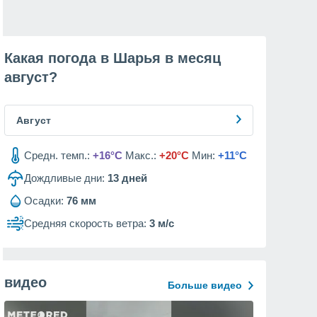
Какая погода в Шарья в месяц
август
?
Август
Средн. темп.:
+16°C
Макс.:
+20°C
Мин:
+11°C
Дождливые дни:
13
дней
Осадки:
76 мм
Средняя скорость ветра:
3 м/с
видео
Больше видео