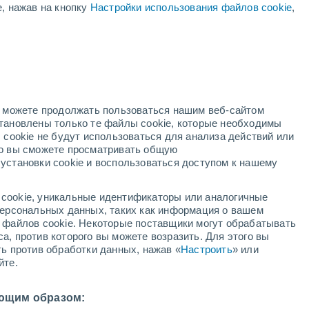
е, нажав на кнопку
Настройки использования файлов cookie
,
Понижение температуры
В эти выходные
но можете продолжать пользоваться нашим веб-сайтом
становлены только те файлы cookie, которые необходимы
адар
Метеоспутники
Модели
 cookie не будут использоваться для анализа действий или
ко вы сможете просматривать общую
установки cookie и воспользоваться доступом к нашему
недельник
вторник
среда
четверг
cookie, уникальные идентификаторы или аналогичные
10 Авг.
11 Авг.
12 Авг.
13 Авг.
 персональных данных, таких как информация о вашем
ы файлов cookie. Некоторые поставщики могут обрабатывать
а, против которого вы можете возразить. Для этого вы
ть против обработки данных, нажав «
Настроить
» или
80%
йте.
3.4 мм
23°
/
+11°
+24°
/
+13°
+23°
/
+14°
+16°
/
+8°
ющим образом: