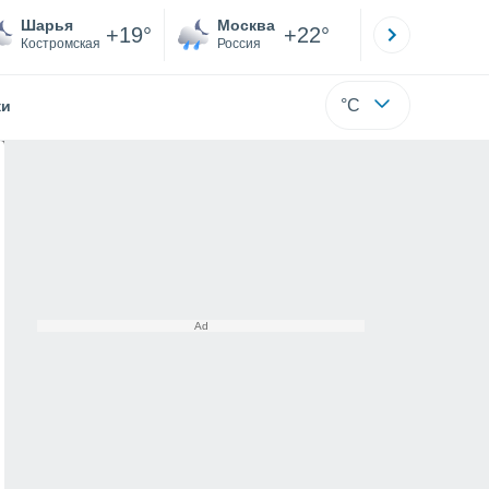
Шарья
Москва
Санкт-
+19°
+22°
Костромская
Россия
Са
°C
жи