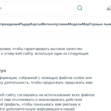
упреждения
Радар
Карты
Метеоспутники
Модели
Мир
Горные лы
алами, чтобы гарантировать высокое качество
к этому веб-сайту, используя один из следующих
туп
формации, собранной с помощью файлов cookie или
шу деятельность, чтобы продолжать предлагать вам
...
еб-сайту, соглашаясь на использование всех файлов
яют нам отслеживать и анализировать действия
По часам
ый профиль, чтобы показывать вам рекламу и
В ближайшие часы пасмурно
найти дополнительную информацию в нашей