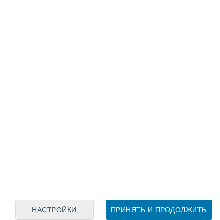
Лунный календарь
пн
вт
ср
чт
пт
сб
вс
7
8
9
10
11
12
13
14
15
16
17
18
19
20
НАСТРОЙКИ
ПРИНЯТЬ И ПРОДОЛЖИТЬ
30