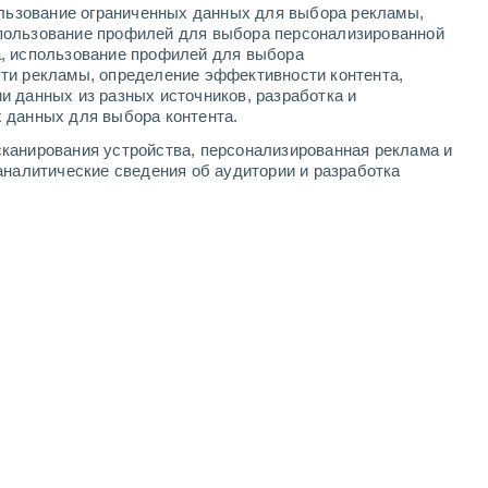
ользование ограниченных данных для выбора рекламы,
4
-
9
м/с
4
-
10
м/с
6
-
14
м/с
4
-
10
м/с
пользование профилей для выбора персонализированной
а, использование профилей для выбора
ти рекламы, определение эффективности контента,
и данных из разных источников, разработка и
 данных для выбора контента.
ждь
юго-западный
1 Низкий
канирования устройства, персонализированная реклама и
25°
3
-
10 м/с
FPS:
нет
аналитические сведения об аудитории и разработка
лачность
юго-западный
0 Низкий
25°
3
-
6 м/с
FPS:
нет
ждь
южный
0 Низкий
23°
3
-
5 м/с
FPS:
нет
лачность
южный
0 Низкий
21°
3
-
6 м/с
FPS:
нет
юго-западный
0 Низкий
20°
4
-
10 м/с
FPS:
нет