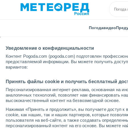
Погода
видео
Пред
Уведомление о конфиденциальности
Контент Pogoda.com (pogoda.com) подготовлен профессион
предоставляемой информации. Вы можете получить доступ 
вариантов:
Главная
Костромская области
Шарья
Принять файлы cookie и получить бесплатный дос
Персонализированная интернет-реклама, основанная на ин
Погода в Шарье
аналогичных технологий, позволяет нам финансировать на
высококачественный контент на безвозмездной основе.
22:24
пятница
Нажимая «Принять и продолжить», вы получаете доступ к в
cookie, как наших, так и наших партнеров, которые позвол
пользователя на веб-сайте, а также создавать определенн
Небольшой дождь
персонализированный контент на его основе. Вы можете 