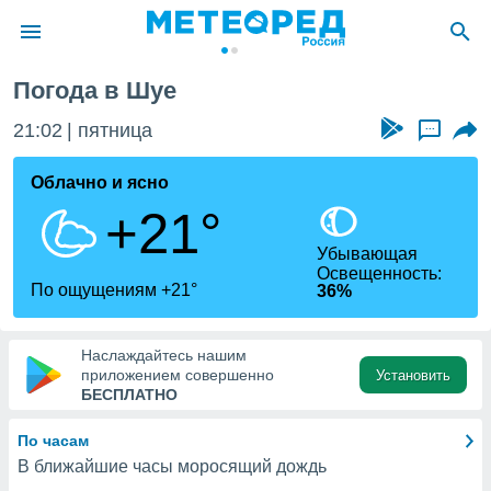
Погода в Шуе
ие о
циальности
21:02
пятница
...
oda.com
)
Облачно и ясно
+21°
алами,
тировать
Убывающая
ество
Освещенность:
яемой
По ощущениям +21°
36%
. Вы можете
ступ к этому
используя
Наслаждайтесь нашим
едующих
приложением совершенно
Установить
БЕСПЛАТНО
файлы
По часам
олучить
В ближайшие часы моросящий дождь
й доступ