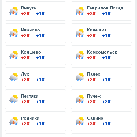
Вичуга
Гаврилов Посад
+28°
+19°
+30°
+19°
Иваново
Кинешма
+29°
+19°
+28°
+18°
Колшево
Комсомольск
+28°
+18°
+29°
+18°
Лух
Палех
+29°
+18°
+29°
+19°
Пестяки
Пучеж
+29°
+19°
+28°
+20°
Родники
Савино
+28°
+19°
+30°
+19°