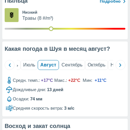
Пыльца
с помощью
Подробно
или
данных из
Низкий
чников,
Травы (8 #/m³)
и
вование
ие
х данных
Какая погода в Шуя в месяц
август
?
контента.
ные
и
й
Июнь
Июль
Август
Сентябрь
Октябрь
Ноябрь
ция
м
Средн. темп.:
+17°C
Макс.:
+22°C
Мин:
+11°C
я
Дождливые дни:
13
дней
рованная
нтент,
Осадки:
74 мм
е
Средняя скорость ветра:
3 м/с
сти рекламы
ие сведения
Восход и закат солнца
и и