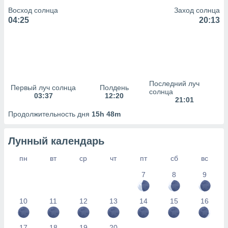
сервисов.
Восход солнца
Заход солнца
 наших 1199
04:25
20:13
неров
Последний луч
Первый луч солнца
Полдень
солнца
03:37
12:20
21:01
Продолжительность дня
15h 48m
Лунный календарь
пн
вт
ср
чт
пт
сб
вс
7
8
9
10
11
12
13
14
15
16
17
18
19
20