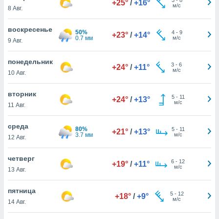
+25°
/
+16°
 и
м/с
8 Авг.
ть действия
я на веб-
воскресенье
же
50%
4
-
9
+23°
/
+14°
0.7 мм
м/с
пределенный
9 Авг.
обы
вам рекламу
понедельник
3
-
6
+24°
/
+11°
зированный
м/с
10 Авг.
го основе.
айти
вторник
ьную
5
-
11
+24°
/
+13°
м/с
11 Авг.
 в нашей
йлов cookie
ремя
среда
80%
5
-
11
+21°
/
+13°
гласие,
3.7 мм
м/с
12 Авг.
опку
спользования
четверг
 cookie
6
-
12
+19°
/
+11°
м/с
13 Авг.
нную в
и нашего
пятница
5
-
12
+18°
/
+9°
м/с
14 Авг.
ОГО ВЫ