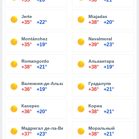
Jerte
Miajadas
+35°
+22°
+38°
+20°
Montánchez
Navalmoral
+35°
+19°
+39°
+23°
Romangordo
Алькантара
+38°
+21°
+38°
+19°
Валенсия-де-Алькантара
Гуадалупе
+36°
+19°
+36°
+21°
Касерес
Кориа
+36°
+20°
+38°
+21°
Мадригал де-ла-Вера
Моральный
+37°
+23°
+38°
+21°