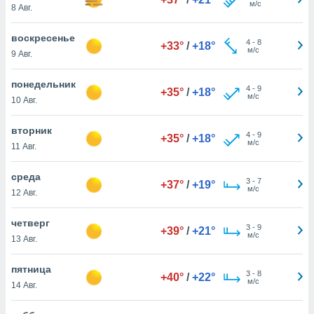
м/с
 и
8 Авг.
ть действия
я на веб-
воскресенье
4
-
8
же
+33°
/
+18°
м/с
9 Авг.
пределенный
обы
понедельник
вам рекламу
4
-
9
+35°
/
+18°
м/с
зированный
10 Авг.
го основе.
айти
вторник
4
-
9
+35°
/
+18°
ьную
м/с
11 Авг.
 в нашей
йлов cookie
среда
ремя
3
-
7
+37°
/
+19°
м/с
гласие,
12 Авг.
опку
спользования
четверг
3
-
9
+39°
/
+21°
 cookie
м/с
13 Авг.
нную в
и нашего
пятница
3
-
8
+40°
/
+22°
м/с
14 Авг.
ОГО ВЫ