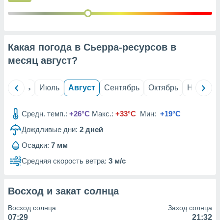
с помощью
или
данных из
чников,
и
Какая погода в Сьерра-ресурсов в
вование
месяц
август
?
ие
х данных
контента.
й
Июнь
Июль
Август
Сентябрь
Октябрь
Ноябрь
ные
и
Средн. темп.:
+26°C
Макс.:
+33°C
Мин:
+19°C
ция
м
Дождливые дни:
2
дней
я
Осадки:
7 мм
рованная
Средняя скорость ветра:
3 м/с
нтент,
е
сти рекламы
Восход и закат солнца
ие сведения
Восход солнца
Заход солнца
и и
07:29
21:32