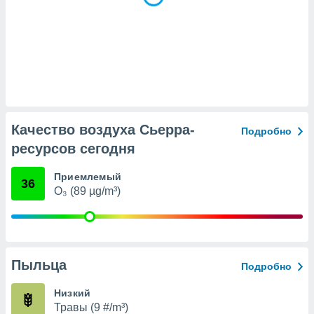
(или) доступ
и на
ие
х данных
рекламы,
рофилей для
рованной
Качество воздуха Сьерра-
пользование
Подробно
ля выбора
ресурсов сегодня
рованной
здание
Приемлемый
ля
36
O₃ (89 µg/m³)
ции
спользование
ля выбора
рованного
пределение
сти
Пыльца
Подробно
ределение
сти
Низкий
онимание
Травы (9 #/m³)