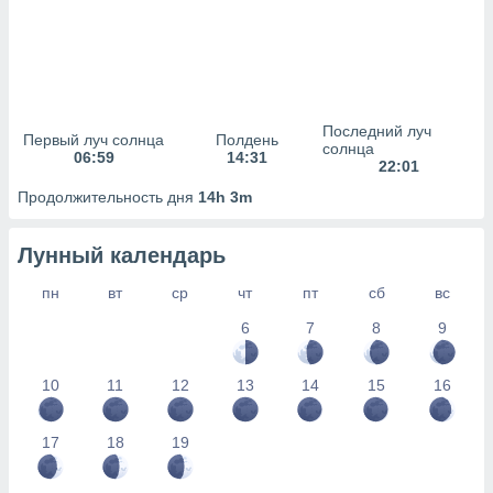
сервисов.
 наших 1199
неров
Последний луч
Первый луч солнца
Полдень
солнца
06:59
14:31
22:01
Продолжительность дня
14h 3m
Лунный календарь
пн
вт
ср
чт
пт
сб
вс
6
7
8
9
10
11
12
13
14
15
16
17
18
19