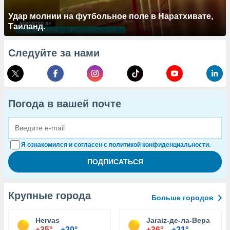
Удар молнии на футбольное поле в Наратхивате,
Таиланд.
Следуйте за нами
Погода в вашей почте
Я ознакомился и согласен с политикой конфиденциальности.
Крупные города
Больше городов
Hervas
Jaraiz-де-ла-Вера
+35°
+20°
+36°
+21°