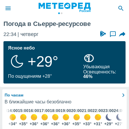
Сьерра-ресурсов
Погода в Сьерре-ресурсове
ие о
циальности
22:34
четверг
...
oda.com
)
Ясное небо
+29°
алами,
тировать
Убывающая
ество
Освещенность:
яемой
По ощущениям +28°
46%
. Вы можете
ступ к этому
используя
По часам
едующих
В ближайшие часы безоблачно
3:00
14:00
15:00
16:00
17:00
18:00
19:00
20:00
21:00
22:00
23:00
24:00
файлы
олучить
й доступ
32°
+34°
+35°
+36°
+36°
+36°
+36°
+35°
+33°
+31°
+29°
+27°