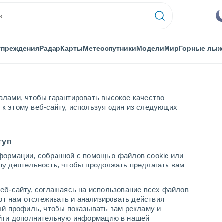
упреждения
Радар
Карты
Метеоспутники
Модели
Мир
Горные лы
алами, чтобы гарантировать высокое качество
к этому веб-сайту, используя один из следующих
bronn
Горные лыжи
туп
формации, собранной с помощью файлов cookie или
шу деятельность, чтобы продолжать предлагать вам
Погода в Kaltenbronn
еб-сайту, соглашаясь на использование всех файлов
cегодня
завтра
воскресенье
яют нам отслеживать и анализировать действия
7 Авг.
8 Авг.
9 Авг.
ый профиль, чтобы показывать вам рекламу и
найти дополнительную информацию в нашей