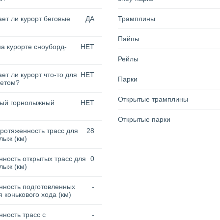
ет ли курорт беговые
ДА
Трамплины
Пайпы
на курорте сноуборд-
НЕТ
Рейлы
ет ли курорт что-то для
НЕТ
Парки
летом?
Открытые трамплины
тый горнолыжный
НЕТ
Открытые парки
ротяженность трасс для
28
лыж (км)
ность открытых трасс для
0
лыж (км)
нность подготовленных
-
я конькового хода (км)
ность трасс с
-