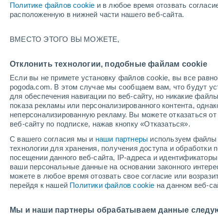
Политике файлов cookie
и в любое время отозвать согласи
09/01/2027
07/03/2027
расположенную в нижней части нашего веб-сайта.
+
Остался 154 день
ВМЕСТО ЭТОГО ВЫ МОЖЕТЕ,
Снеговой отчет на сегодня
Отклонить технологии, подобные файлам cookie
Если вы не примете установку файлов cookie, вы все рав
Трассы по уровням
-
1
0
0
pogoda.com. В этом случае мы сообщаем вам, что будут у
сложности
для обеспечения навигации по веб-сайту, но никакие файлы
показа рекламы или персонализированного контента, одна
неперсонализированную рекламу. Вы можете отказаться от 
Протяженность катабельных трасс в
-
веб-сайту по подписке, нажав кнопку «Отказаться».
километрах
С вашего согласия мы и
наши партнеры
используем файлы 
технологии для хранения, получения доступа и обработки
Открытые трассы
0 / 1
посещении данного веб-сайта, IP-адреса и идентификатор
ваши персональные данные на основании законного интерес
можете в любое время отозвать свое согласие или возрази
Подъемники
- / 2
перейдя к нашей
Политики файлов cookie
на данном веб-са
Мы и наши партнеры обрабатываем данные следу