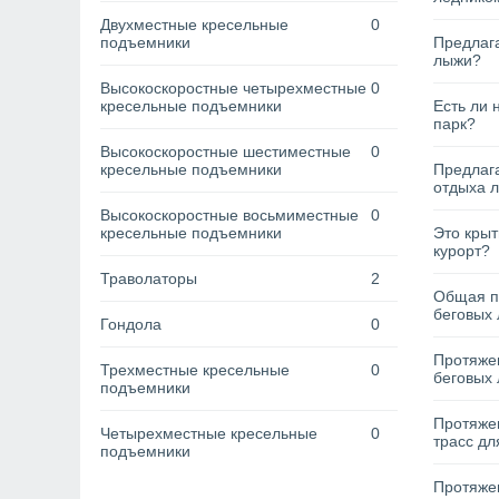
Двухместные кресельные
0
подъемники
Предлага
лыжи?
Высокоскоростные четырехместные
0
кресельные подъемники
Есть ли 
парк?
Высокоскоростные шестиместные
0
кресельные подъемники
Предлага
отдыха 
Высокоскоростные восьмиместные
0
кресельные подъемники
Это кры
курорт?
Траволаторы
2
Общая п
беговых 
Гондола
0
Протяжен
Трехместные кресельные
0
беговых 
подъемники
Протяже
Четырехместные кресельные
0
трасс дл
подъемники
Протяжен