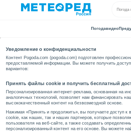
Погода
видео
Пред
Уведомление о конфиденциальности
Контент Pogoda.com (pogoda.com) подготовлен профессион
предоставляемой информации. Вы можете получить доступ 
вариантов:
Главная
Германия
Баден-Вюртемберг
Kalten
Принять файлы cookie и получить бесплатный дос
Персонализированная интернет-реклама, основанная на ин
Закрыта
аналогичных технологий, позволяет нам финансировать на
высококачественный контент на безвозмездной основе.
Kaltenbronn
Нажимая «Принять и продолжить», вы получаете доступ к в
cookie, как наших, так и наших партнеров, которые позвол
пользователя на веб-сайте, а также создавать определенн
Открытие
Закрытие
персонализированный контент на его основе. Вы можете 