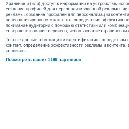
Хранение и (или) доступ к информации на устройстве, исп
Веб-камеры курорта Kaltenbronn
создание профилей для персонализированной рекламы, ис
рекламы, создание профилей для персонализации контент
персонализированного контента, определение эффективнос
понимание аудитории с помощью статистики или комбинаци
совершенствование сервисов, использование ограниченных
Точные данные геолокации и идентификация посредством с
контент, определение эффективности рекламы и контента, 
сервисов.
Посмотреть наших 1199 партнеров
Kaltenbronn - Talstation
7 Авг. 2026
Глубина снега