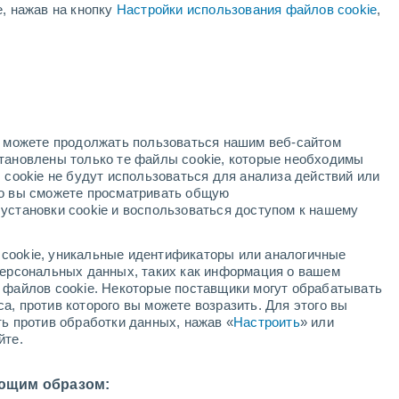
е, нажав на кнопку
Настройки использования файлов cookie
,
24°
/
+12°
+27°
/
+11°
+30°
/
+16°
но можете продолжать пользоваться нашим веб-сайтом
Состояние снега
становлены только те файлы cookie, которые необходимы
 cookie не будут использоваться для анализа действий или
ко вы сможете просматривать общую
Глубина снега у подножья
-
установки cookie и воспользоваться доступом к нашему
Глубина снега на вершине
-
cookie, уникальные идентификаторы или аналогичные
 персональных данных, таких как информация о вашем
Тип покрытия у подножья склона
-
ы файлов cookie. Некоторые поставщики могут обрабатывать
а, против которого вы можете возразить. Для этого вы
Тип покрытия на вершине склона
-
ть против обработки данных, нажав «
Настроить
» или
йте.
ющим образом: