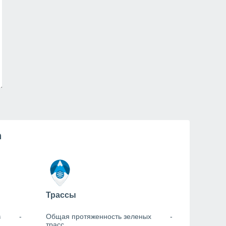
n
Трассы
в
-
Общая протяженность зеленых
-
трасс