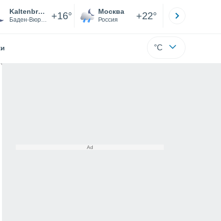
Kaltenbronn
Москва
Санкт-
+16°
+22°
Баден-Вюртемберг
Россия
Са
°C
жи