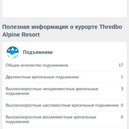
днако вы
сматривать
изированную
 можете
Полезная информация о курорте Thredbo
от установки
Alpine Resort
ться
нашему веб-
Подъемники
дписке,
у
».
Общее количество подъемников
17
гласия мы и
Двухместные кресельные подъемники
1
ры
 файлы
Высокоскоростные четырехместные кресельные
3
кальные
подъемники
торы или
 технологии
Высокоскоростные шестиместные кресельные подъемники
0
я,
оступа и
ерсональных
Высокоскоростные восьмиместные кресельные
0
подъемники
их как
 о вашем