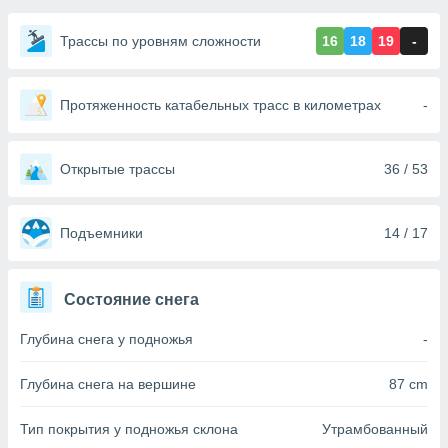
ированная
клама,
Трассы по уровням сложности
16
18
19
-
на
 собранной
файлов
аналогичных
Протяженность катабельных трасс в километрах
-
 позволяет
ПРИНЯТЬ
ировать
И
ьность,
ПРОДОЛЖИТЬ
Открытые трассы
36 / 53
олжать
вам
ственный
НАСТРОЙКИ
Подъемники
14 / 17
ой основе.
ринять и
Состояние снега
, вы
оступ к веб-
Глубина снега у подножья
-
ашаясь на
ие всех
ie, как
Глубина снега на вершине
87 cm
и наших
которые
Тип покрытия у подножья склона
Утрамбованный
нам