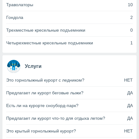
анного веб-
Траволаторы
10
реса и
торы файлов
Гондола
2
оторые
могут
Трехместные кресельные подъемники
0
ь ваши
е данные на
Четырехместные кресельные подъемники
1
аконного
ротив
 можете
Для этого вы
Услуги
бое время
ое согласие
Это горнолыжный курорт с ледником?
НЕТ
ть против
анных,
Предлагает ли курорт беговые лыжи?
ДА
роить
» или
ашей
йлов cookie
Есть ли на курорте сноуборд-парк?
ДА
еб-сайте.
Предлагает ли курорт что-то для отдыха летом?
ДА
 партнеры
ваем
Это крытый горнолыжный курорт?
НЕТ
ледующим