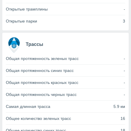
с помощью
или
Открытые трамплины
-
данных из
чников,
Открытые парки
3
и
вование
ие
Трассы
х данных
контента.
Общая протяженность зеленых трасс
-
ные
и
Общая протяженность синих трасс
-
ция
м
я
Общая протяженность красных трасс
-
рованная
Общая протяженность черных трасс
-
нтент,
е
Самая длинная трасса
5.9 км
сти рекламы
Общее количество зеленых трасс
16
ие сведения
и и
Общее количество синих трасс
18