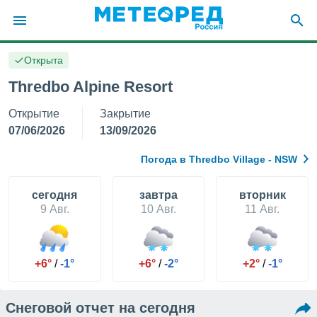
Открыта
ие о
циальности
Thredbo Alpine Resort
oda.com
Открытие
Закрытие
)
07/06/2026
13/09/2026
алами,
тировать
Погода в Thredbo Village - NSW
ество
яемой
. Вы можете
cегодня
завтра
вторник
ступ к этому
9 Авг.
10 Авг.
11 Авг.
используя
едующих
+6°
/
-1°
+6°
/
-2°
+2°
/
-1°
файлы
олучить
й доступ
Снеговой отчет на сегодня