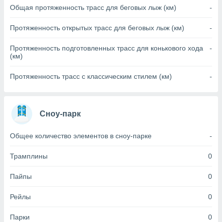
Общая протяженность трасс для беговых лыж (км)
-
(или) доступ
и на
Протяженность открытых трасс для беговых лыж (км)
-
ие
Протяженность подготовленных трасс для конькового хода
-
х данных
(км)
рекламы,
рофилей для
Протяженность трасс с классическим стилем (км)
-
рованной
пользование
ля выбора
рованной
Сноу-парк
здание
ля
Общее количество элементов в сноу-парке
-
ции
спользование
Трамплины
0
ля выбора
рованного
пределение
Пайпы
0
сти
ределение
Рейлы
0
сти
онимание
Парки
0