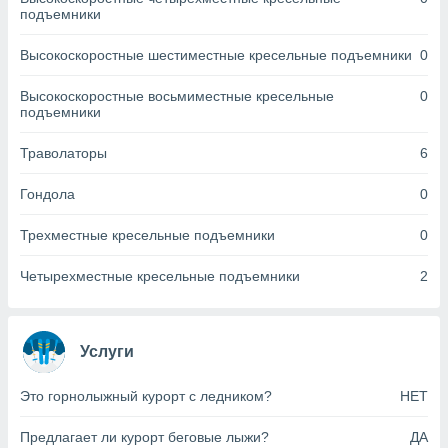
днако вы
подъемники
сматривать
Высокоскоростные шестиместные кресельные подъемники
0
изированную
 можете
Высокоскоростные восьмиместные кресельные
0
от установки
подъемники
ться
Траволаторы
6
нашему веб-
дписке,
Гондола
0
у
».
Трехместные кресельные подъемники
0
гласия мы и
ры
Четырехместные кресельные подъемники
2
 файлы
кальные
торы или
 технологии
Услуги
я,
оступа и
Это горнолыжный курорт с ледником?
НЕТ
ерсональных
их как
Предлагает ли курорт беговые лыжи?
ДА
 о вашем