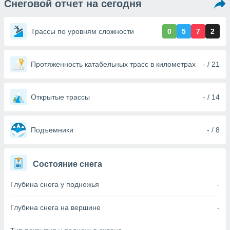
Снеговой отчет на сегодня
ированная
клама,
на
Трассы по уровням сложности
0
5
7
2
 собранной
файлов
аналогичных
 позволяет
Протяженность катабельных трасс в километрах
- / 21
ПРИНЯТЬ
ировать
И
ьность,
ПРОДОЛЖИТЬ
олжать
Открытые трассы
- / 14
вам
ственный
НАСТРОЙКИ
ой основе.
Подъемники
- / 8
ринять и
, вы
Состояние снега
оступ к веб-
ашаясь на
Глубина снега у подножья
-
ие всех
ie, как
и наших
Глубина снега на вершине
-
которые
нам