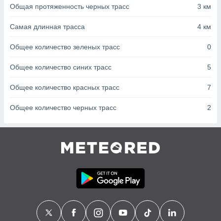
с помощью
Общая протяженность черных трасс
3 км
или
данных из
Самая длинная трасса
4 км
чников,
и
Общее количество зеленых трасс
0
вование
ие
Общее количество синих трасс
5
х данных
контента.
Общее количество красных трасс
7
ные
Общее количество черных трасс
2
и
ция
м
я
рованная
нтент,
е
сти рекламы
ие сведения
и и