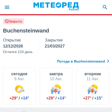
Закрыта
ие о
циальности
Buchensteinwand
oda.com
Открытие
Закрытие
)
12/12/2026
21/03/2027
алами,
Остался 124 день
тировать
ество
Погода в Buchensteinwand
яемой
. Вы можете
ступ к этому
cегодня
завтра
вторник
используя
9 Авг.
10 Авг.
11 Авг.
едующих
файлы
+29°
/
+14°
+29°
/
+14°
+27°
/
+15°
олучить
й доступ