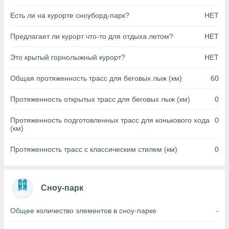
анного веб-
Есть ли на курорте сноуборд-парк?
НЕТ
реса и
торы файлов
Предлагает ли курорт что-то для отдыха летом?
НЕТ
оторые
могут
ь ваши
Это крытый горнолыжный курорт?
НЕТ
е данные на
аконного
Общая протяженность трасс для беговых лыж (км)
60
ротив
 можете
Протяженность открытых трасс для беговых лыж (км)
0
Для этого вы
бое время
Протяженность подготовленных трасс для конькового хода
0
ое согласие
(км)
ть против
анных,
Протяженность трасс с классическим стилем (км)
0
роить
» или
ашей
йлов cookie
еб-сайте.
Сноу-парк
 партнеры
Общее количество элементов в сноу-парке
-
ваем
ледующим