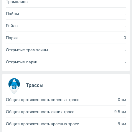
Трамплины
-
(или) доступ
Пайпы
-
и на
Рейлы
-
ие
х данных
рекламы,
Парки
0
рофилей для
рованной
Открытые трамплины
-
пользование
ля выбора
Открытые парки
-
рованной
здание
ля
ции
Трассы
спользование
ля выбора
рованного
Общая протяженность зеленых трасс
0 км
пределение
сти
Общая протяженность синих трасс
9.5 км
ределение
сти
Общая протяженность красных трасс
9 км
онимание