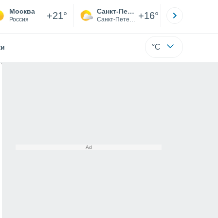
Москва
Санкт-Петербург
Якутск
+21°
+16°
Россия
Санкт-Петербург
Саха (Я
°C
жи