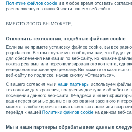
Политике файлов cookie
и в любое время отозвать согласи
расположенную в нижней части нашего веб-сайта.
ВМЕСТО ЭТОГО ВЫ МОЖЕТЕ,
+21°
Отклонить технологии, подобные файлам cookie
+23°
+13°
+15°
Если вы не примете установку файлов cookie, вы все рав
Таннхайм
Ройтте
pogoda.com. В этом случае мы сообщаем вам, что будут у
для обеспечения навигации по веб-сайту, но никакие файлы
+24°
показа рекламы или персонализированного контента, одна
Инсб
+15°
+21°
неперсонализированную рекламу. Вы можете отказаться от 
+12°
Арцль-им-
веб-сайту по подписке, нажав кнопку «Отказаться».
+20°
Пицталь
Санкт-
+21°
+12°
Антон-ам-
Нойштиф
+20°
+12°
С вашего согласия мы и
наши партнеры
используем файлы 
Арльберг
Фис
им-
+11°
Штубайта
Ишгль
технологии для хранения, получения доступа и обработки
Зельден
посещении данного веб-сайта, IP-адреса и идентификатор
ваши персональные данные на основании законного интерес
можете в любое время отозвать свое согласие или возрази
перейдя к нашей
Политики файлов cookie
на данном веб-са
Мы и наши партнеры обрабатываем данные следу