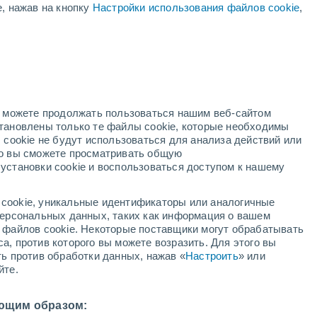
е, нажав на кнопку
Настройки использования файлов cookie
,
+26°
+17°
+26°
Кессен
+17°
+24°
Куфштайн
+16°
Санкт-
но можете продолжать пользоваться нашим веб-сайтом
Йоганн
+24°
+25°
становлены только те файлы cookie, которые необходимы
+18°
+18°
+27°
 cookie не будут использоваться для анализа действий или
Фюген
вертодром
+18°
ко вы сможете просматривать общую
Шваца
+25°
рук
установки cookie и воспользоваться доступом к нашему
+18°
+22°
Майрхофен
+14°
т-
+25°
cookie, уникальные идентификаторы или аналогичные
+15°
ль
 персональных данных, таких как информация о вашем
Матрай
+27°
ы файлов cookie. Некоторые поставщики могут обрабатывать
+18°
а, против которого вы можете возразить. Для этого вы
+25°
Лиенц
+14°
ть против обработки данных, нажав «
Настроить
» или
Зиллиан
йте.
ющим образом: