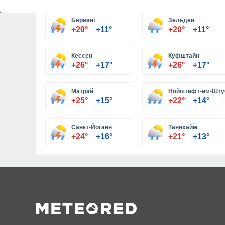
Берванг
Зельден
+20°
+11°
+20°
+11°
Кессен
Куфштайн
+26°
+17°
+26°
+17°
Матрай
Нойштифт-им-Шту
+25°
+15°
+22°
+14°
Санкт-Йоганн
Таннхайм
+24°
+16°
+21°
+13°