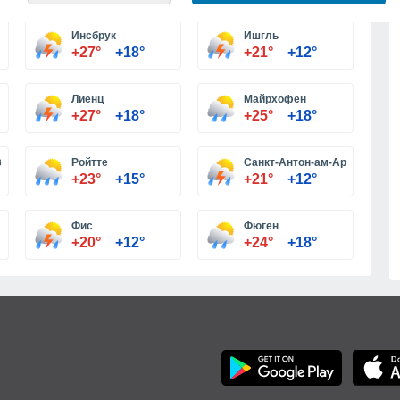
Больше городов
Инсбрук
Ишгль
+27°
+18°
+21°
+12°
Лиенц
Майрхофен
+27°
+18°
+25°
+18°
байталь
Ройтте
Санкт-Антон-ам-Арльберг
+23°
+15°
+21°
+12°
Фис
Фюген
+20°
+12°
+24°
+18°