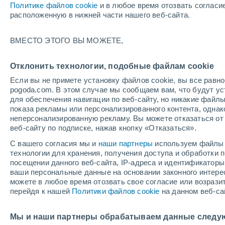
Политике файлов cookie
и в любое время отозвать согласи
+20°
расположенную в нижней части нашего веб-сайта.
80%
ВМЕСТО ЭТОГО ВЫ МОЖЕТЕ,
По ощущениям +20°
1 мм
Отклонить технологии, подобные файлам cookie
Если вы не примете установку файлов cookie, вы все рав
pogoda.com. В этом случае мы сообщаем вам, что будут у
Погода на 1 – 7 дней
Дождевой радар
Карта до
для обеспечения навигации по веб-сайту, но никакие файлы
показа рекламы или персонализированного контента, одна
неперсонализированную рекламу. Вы можете отказаться от 
веб-сайту по подписке, нажав кнопку «Отказаться».
завтра
суббота
вос
cегодня
С вашего согласия мы и
наши партнеры
используем файлы 
7 Авг.
8 Авг.
6 Авг.
технологии для хранения, получения доступа и обработки
посещении данного веб-сайта, IP-адреса и идентификатор
ваши персональные данные на основании законного интерес
можете в любое время отозвать свое согласие или возрази
90%
30%
90%
перейдя к нашей
Политики файлов cookie
на данном веб-са
15 мм
0.1 мм
14 мм
+27°
/
+18°
+30°
/
+14°
+3
+29°
/
+18°
Мы и наши партнеры обрабатываем данные следу