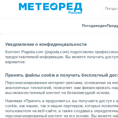
Погода
видео
Пред
Уведомление о конфиденциальности
Контент Pogoda.com (pogoda.com) подготовлен профессион
предоставляемой информации. Вы можете получить доступ 
вариантов:
Главная
Австрия
Тироль
Инсбрук
Принять файлы cookie и получить бесплатный дос
Персонализированная интернет-реклама, основанная на ин
Погода в Инсбруке
аналогичных технологий, позволяет нам финансировать на
высококачественный контент на безвозмездной основе.
23:00
четверг
Нажимая «Принять и продолжить», вы получаете доступ к в
cookie, как наших, так и наших партнеров, которые позвол
пользователя на веб-сайте, а также создавать определенн
Небольшой дождь
персонализированный контент на его основе. Вы можете 