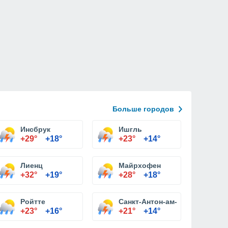
Больше городов
Инсбрук
Ишгль
+29°
+18°
+23°
+14°
Лиенц
Майрхофен
+32°
+19°
+28°
+18°
йталь
Ройтте
Санкт-Антон-ам-Арльберг
+23°
+16°
+21°
+14°