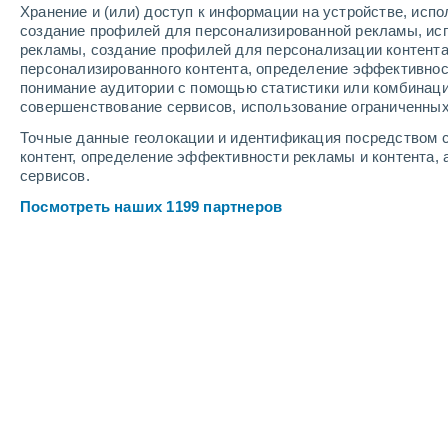
Хранение и (или) доступ к информации на устройстве, исп
2
-
8
м/с
1
-
5
м/с
1
2
-
8
м/с
создание профилей для персонализированной рекламы, ис
рекламы, создание профилей для персонализации контент
персонализированного контента, определение эффективнос
Погода в Инсбруке cегодня
, 6 авгус
понимание аудитории с помощью статистики или комбинаци
совершенствование сервисов, использование ограниченных
Небольшой дож
90%
+23°
17:00
Точные данные геолокации и идентификация посредством с
1.2 мм
Ощущаемая т.
+2
контент, определение эффективности рекламы и контента, 
сервисов.
Небольшой дож
90%
+22°
18:00
Посмотреть наших 1199 партнеров
1.2 мм
Ощущаемая т.
+2
Небольшой дож
90%
+21°
19:00
1.3 мм
Ощущаемая т.
+2
Небольшой дож
90%
+21°
20:00
1.2 мм
Ощущаемая т.
+2
Небольшой дож
90%
+21°
21:00
0.5 мм
Ощущаемая т.
+2