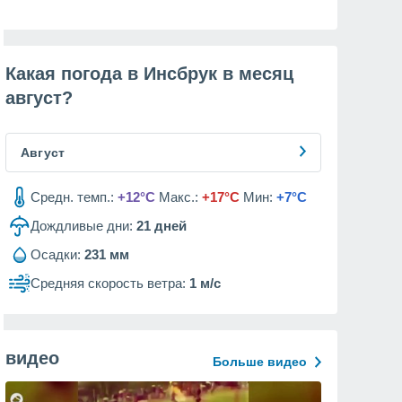
Какая погода в Инсбрук в месяц
август
?
Август
Средн. темп.:
+12°C
Макс.:
+17°C
Мин:
+7°C
Дождливые дни:
21
дней
Осадки:
231 мм
Средняя скорость ветра:
1 м/с
видео
Больше видео