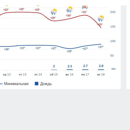
+33°
+33°
+33°
200
+31°
+30°
+29°
+25°
150
100
+17°
+17°
+17°
+17°
+17°
+16°
+15°
50
2.7
2.8
2
2.3
мм
ср
12
чт
13
пт
14
сб
15
вс
16
пн
17
вт
18
Минимальная
Дождь