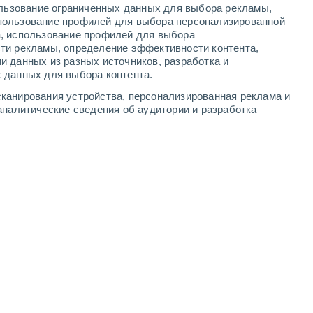
ользование ограниченных данных для выбора рекламы,
-
7
м/с
2
-
9
м/с
1
-
7
м/с
1
-
8
м/с
пользование профилей для выбора персонализированной
а, использование профилей для выбора
ти рекламы, определение эффективности контента,
та
и данных из разных источников, разработка и
 данных для выбора контента.
дь
северо-западный
2 Низкий
канирования устройства, персонализированная реклама и
1°
1
-
6 м/с
FPS:
нет
аналитические сведения об аудитории и разработка
дь
северо-западный
1 Низкий
0°
0
-
6 м/с
FPS:
нет
дь
Северный
0 Низкий
1°
1
-
4 м/с
FPS:
нет
дь
северо-западный
0 Низкий
1°
1
-
4 м/с
FPS:
нет
дь
Северный
0 Низкий
1°
0
-
4 м/с
FPS:
нет