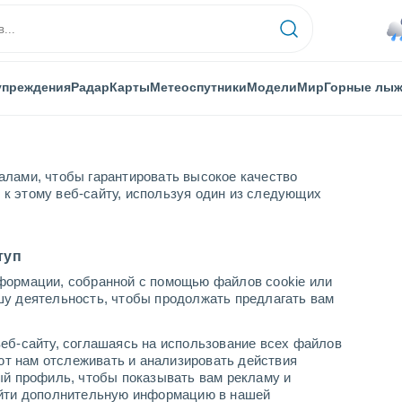
упреждения
Радар
Карты
Метеоспутники
Модели
Мир
Горные лы
алами, чтобы гарантировать высокое качество
к этому веб-сайту, используя один из следующих
туп
формации, собранной с помощью файлов cookie или
шу деятельность, чтобы продолжать предлагать вам
...
еб-сайту, соглашаясь на использование всех файлов
яют нам отслеживать и анализировать действия
По часам
ый профиль, чтобы показывать вам рекламу и
В ближайшие часы моросящий
найти дополнительную информацию в нашей
дождь