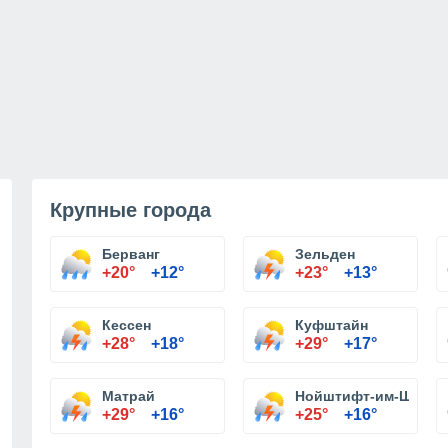
Крупные города
Берванг
Зельден
+20°
+12°
+23°
+13°
Кессен
Куфштайн
+28°
+18°
+29°
+17°
Матрай
Нойштифт-им-Штуба
+29°
+16°
+25°
+16°