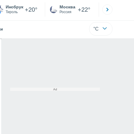
Инсбрук
Москва
Санкт-
+20°
+22°
Тироль
Россия
Са
°C
жи