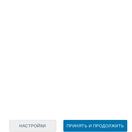
Лунный календарь
пн
вт
ср
чт
пт
сб
вс
6
7
8
9
10
11
12
13
14
15
16
17
18
19
НАСТРОЙКИ
ПРИНЯТЬ И ПРОДОЛЖИТЬ
250