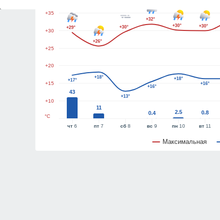
+35
+32°
+30°
+30°
+30°
+29°
+30
+26°
+25
+20
+18°
+18°
+17°
+15
+16°
+16°
43
+13°
+10
11
2.5
0.8
0.4
°C
чт
6
пт
7
сб
8
вс
9
пн
10
вт
11
Максимальная