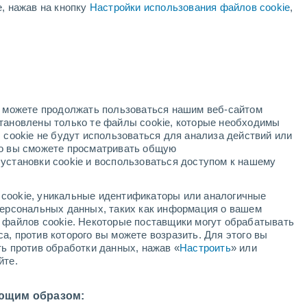
е, нажав на кнопку
Настройки использования файлов cookie
,
но можете продолжать пользоваться нашим веб-сайтом
становлены только те файлы cookie, которые необходимы
ждей
Метеоспутники
Модели
 cookie не будут использоваться для анализа действий или
ко вы сможете просматривать общую
установки cookie и воспользоваться доступом к нашему
кресенье
понедельник
вторник
среда
cookie, уникальные идентификаторы или аналогичные
9 Авг.
10 Авг.
11 Авг.
12 Авг.
 персональных данных, таких как информация о вашем
ы файлов cookie. Некоторые поставщики могут обрабатывать
а, против которого вы можете возразить. Для этого вы
ть против обработки данных, нажав «
Настроить
» или
60%
90%
80%
йте.
0.1 мм
2.2 мм
0.6 мм
2°
/
+16°
+30°
/
+18°
+30°
/
+16°
+32°
/
+15°
ющим образом: