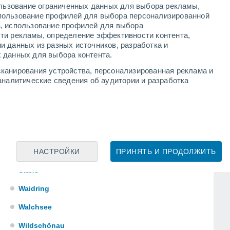
Oetz
ользование ограниченных данных для выбора рекламы,
пользование профилей для выбора персонализированной
Pfunds
а, использование профилей для выбора
ти рекламы, определение эффективности контента,
Ramsau Im Zillertal
и данных из разных источников, разработка и
 данных для выбора контента.
Reith Im Alpbachtal
канирования устройства, персонализированная реклама и
Reutte
аналитические сведения об аудитории и разработка
Sankt Leonhard Im Pitztal
Scharnitz
Scheffau Am Wilden Kaiser
НАСТРОЙКИ
ПРИНЯТЬ И ПРОДОЛЖИТЬ
Sillian
Stans
Waidring
Walchsee
Wildschönau