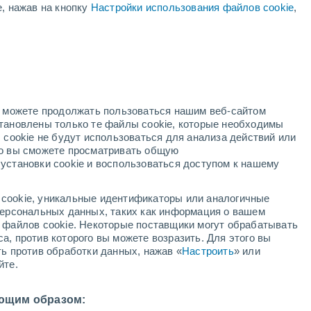
е, нажав на кнопку
Настройки использования файлов cookie
,
нкты Тироля
Kappl
Kaunertal
Kirchberg In Tirol
но можете продолжать пользоваться нашим веб-сайтом
Kössen
становлены только те файлы cookie, которые необходимы
 cookie не будут использоваться для анализа действий или
Landeck
ко вы сможете просматривать общую
установки cookie и воспользоваться доступом к нашему
Längenfeld
Lermoos
cookie, уникальные идентификаторы или аналогичные
 персональных данных, таких как информация о вашем
Leutasch
ы файлов cookie. Некоторые поставщики могут обрабатывать
а, против которого вы можете возразить. Для этого вы
Matrei In Osttirol
ть против обработки данных, нажав «
Настроить
» или
йте.
Nauders
Obsteig
ющим образом: