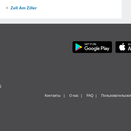
Zell Am Ziller
S
Контакты
О нас
FAQ
Пользовательско