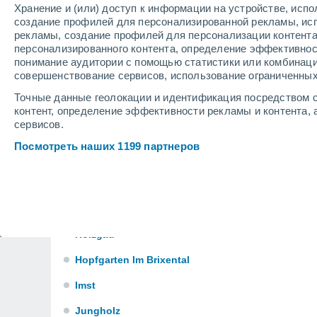
Fiss
Хранение и (или) доступ к информации на устройстве, исп
создание профилей для персонализированной рекламы, ис
Fügen
рекламы, создание профилей для персонализации контент
персонализированного контента, определение эффективнос
Fulpmes
понимание аудитории с помощью статистики или комбинаци
совершенствование сервисов, использование ограниченных
Galtür
Точные данные геолокации и идентификация посредством с
Gerlos
контент, определение эффективности рекламы и контента, 
сервисов.
Going Am Wilden Kaiser
Посмотреть наших 1199 партнеров
Gries Am Brenner
Hippach
Hochfilzen
Holzgau
Hopfgarten Im Brixental
Imst
Jungholz