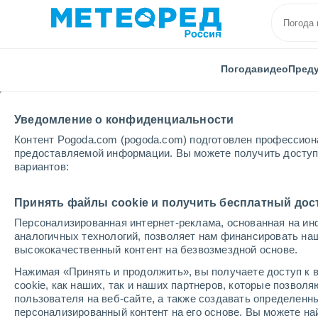
Погода
видео
Пред
Уведомление о конфиденциальности
Контент Pogoda.com (pogoda.com) подготовлен профессион
предоставляемой информации. Вы можете получить доступ 
вариантов:
Главная
Австрия
Тироль
города
Принять файлы cookie и получить бесплатный дос
Персонализированная интернет-реклама, основанная на ин
Погода во всех насел
аналогичных технологий, позволяет нам финансировать на
высококачественный контент на безвозмездной основе.
Все населенные пункты Тироля
Нажимая «Принять и продолжить», вы получаете доступ к в
cookie, как наших, так и наших партнеров, которые позвол
А - Х
H - Н
O - T
Т - З
пользователя на веб-сайте, а также создавать определенн
персонализированный контент на его основе. Вы можете 