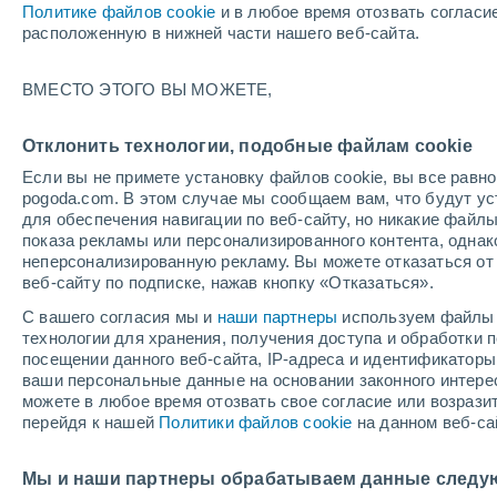
Политике файлов cookie
и в любое время отозвать согласи
Самые популярные населенные пу
расположенную в нижней части нашего веб-сайта.
Achenkirch
ВМЕСТО ЭТОГО ВЫ МОЖЕТЕ,
Alpbach
Отклонить технологии, подобные файлам cookie
Arzl Im Pitztal
Если вы не примете установку файлов cookie, вы все рав
Aschau Im Zillertal
pogoda.com. В этом случае мы сообщаем вам, что будут у
для обеспечения навигации по веб-сайту, но никакие файлы
Berwang
показа рекламы или персонализированного контента, одна
неперсонализированную рекламу. Вы можете отказаться от 
Biberwier
веб-сайту по подписке, нажав кнопку «Отказаться».
Bichlbach
С вашего согласия мы и
наши партнеры
используем файлы 
технологии для хранения, получения доступа и обработки
Brixen Im Thale
посещении данного веб-сайта, IP-адреса и идентификатор
ваши персональные данные на основании законного интерес
Eben Am Achensee
можете в любое время отозвать свое согласие или возрази
перейдя к нашей
Политики файлов cookie
на данном веб-са
Fieberbrunn
Finkenberg
Мы и наши партнеры обрабатываем данные следу