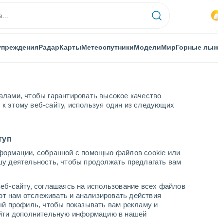
упреждения
Радар
Карты
Метеоспутники
Модели
Мир
Горные лы
алами, чтобы гарантировать высокое качество
к этому веб-сайту, используя один из следующих
туп
формации, собранной с помощью файлов cookie или
енных пунктах Тироля
шу деятельность, чтобы продолжать предлагать вам
еб-сайту, соглашаясь на использование всех файлов
яют нам отслеживать и анализировать действия
ый профиль, чтобы показывать вам рекламу и
найти дополнительную информацию в нашей