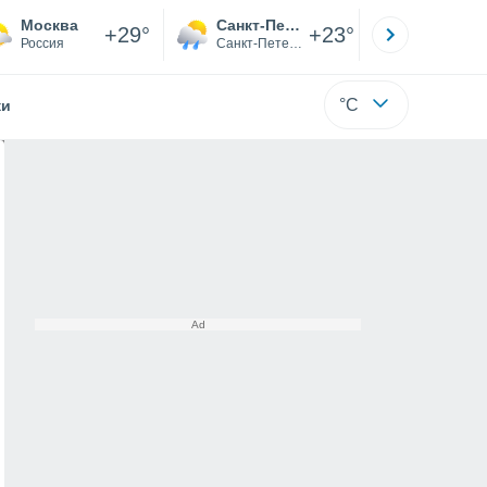
Москва
Санкт-Петербург
Якутск
+29°
+23°
Россия
Санкт-Петербург
Саха (Я
°C
жи