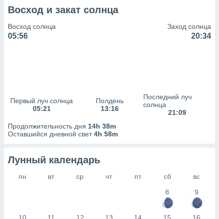
сервисов.
Восход и закат солнца
 наших 1199
неров
Восход солнца
Заход солнца
05:56
20:34
Последний луч
Первый луч солнца
Полдень
солнца
05:21
13:16
21:09
Продолжительность дня
14h 38m
Оставшийся дневной свет
4h 58m
Лунный календарь
пн
вт
ср
чт
пт
сб
вс
8
9
10
11
12
13
14
15
16