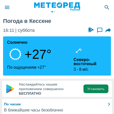
Погода в Кессене
ие о
циальности
16:11
суббота
...
oda.com
)
Солнечно
+27°
алами,
тировать
Северо-
ество
восточный
яемой
По ощущениям +27°
3
8 м/с
. Вы можете
ступ к этому
используя
едующих
Наслаждайтесь нашим
приложением совершенно
Установить
БЕСПЛАТНО
файлы
олучить
По часам
й доступ
В ближайшие часы безоблачно