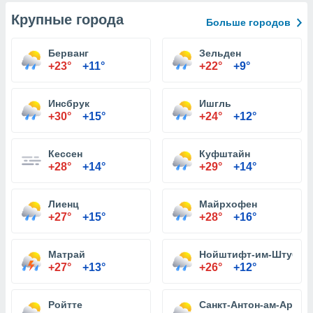
Крупные города
Больше городов
Берванг
Зельден
+23°
+11°
+22°
+9°
Инсбрук
Ишгль
+30°
+15°
+24°
+12°
Кессен
Куфштайн
+28°
+14°
+29°
+14°
Лиенц
Майрхофен
+27°
+15°
+28°
+16°
Матрай
Нойштифт-им-Штубай
+27°
+13°
+26°
+12°
Ройтте
Санкт-Антон-ам-Арльб