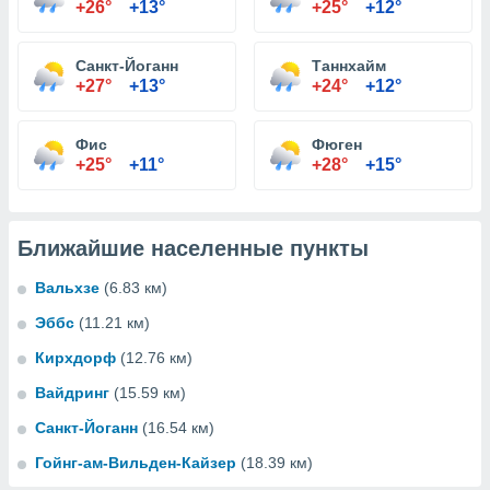
+26°
+13°
+25°
+12°
Санкт-Йоганн
Таннхайм
+27°
+13°
+24°
+12°
Фис
Фюген
+25°
+11°
+28°
+15°
Ближайшие населенные пункты
Вальхзе
(6.83 км)
Эббс
(11.21 км)
Кирхдорф
(12.76 км)
Вайдринг
(15.59 км)
Санкт-Йоганн
(16.54 км)
Гойнг-ам-Вильден-Кайзер
(18.39 км)