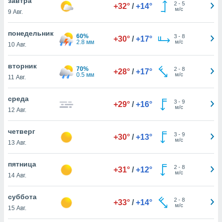
завтра
 и
2
-
5
+32°
/
+14°
м/с
9 Авг.
ть действия
я на веб-
же
понедельник
60%
3
-
8
+30°
/
+17°
пределенный
2.8 мм
м/с
10 Авг.
обы
вам рекламу
вторник
70%
зированный
2
-
8
+28°
/
+17°
0.5 мм
м/с
11 Авг.
го основе.
айти
ьную
среда
3
-
9
+29°
/
+16°
 в нашей
м/с
12 Авг.
йлов cookie
ремя
четверг
3
-
9
гласие,
+30°
/
+13°
м/с
13 Авг.
опку
спользования
 cookie
пятница
2
-
8
+31°
/
+12°
нную в
м/с
14 Авг.
и нашего
суббота
2
-
8
+33°
/
+14°
м/с
15 Авг.
ОГО ВЫ