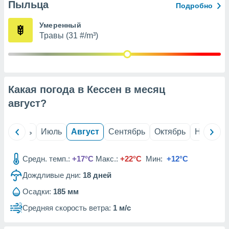
с помощью
Пыльца
Подробно
или
данных из
Умеренный
чников,
Травы (31 #/m³)
и
вование
ие
х данных
Какая погода в Кессен в месяц
контента.
август
?
ные
и
ция
й
Июнь
Июль
Август
Сентябрь
Октябрь
Ноябрь
м
я
Средн. темп.:
+17°C
Макс.:
+22°C
Мин:
+12°C
рованная
нтент,
Дождливые дни:
18
дней
е
Осадки:
185 мм
сти рекламы
Средняя скорость ветра:
1 м/с
ие сведения
и и