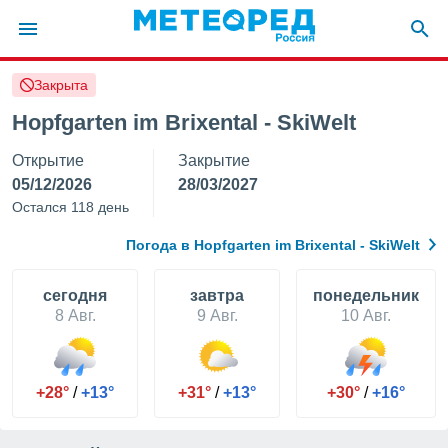
Закрыта
ие о
циальности
Hopfgarten im Brixental - SkiWelt
oda.com
Открытие
Закрытие
)
05/12/2026
28/03/2027
алами,
Остался 118 день
тировать
ество
Погода в Hopfgarten im Brixental - SkiWelt
яемой
. Вы можете
ступ к этому
cегодня
завтра
понедельник
используя
8 Авг.
9 Авг.
10 Авг.
едующих
файлы
+28°
/
+13°
+31°
/
+13°
+30°
/
+16°
олучить
й доступ