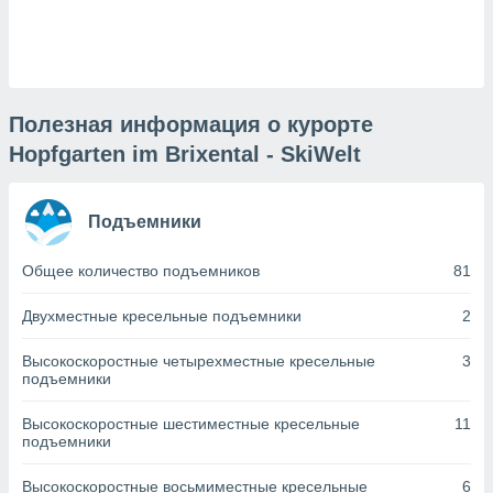
днако вы
сматривать
изированную
 можете
от установки
Полезная информация о курорте
Hopfgarten im Brixental - SkiWelt
ться
нашему веб-
дписке,
Подъемники
у
».
Общее количество подъемников
81
гласия мы и
ры
Двухместные кресельные подъемники
2
 файлы
кальные
Высокоскоростные четырехместные кресельные
3
торы или
подъемники
 технологии
я,
Высокоскоростные шестиместные кресельные
11
оступа и
подъемники
ерсональных
их как
Высокоскоростные восьмиместные кресельные
6
 о вашем