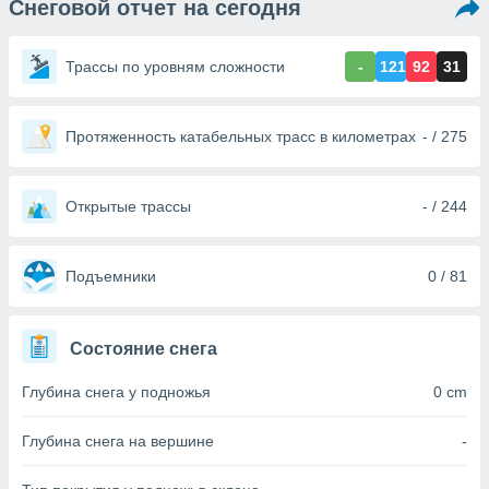
Снеговой отчет на сегодня
ированная
клама,
на
Трассы по уровням сложности
-
121
92
31
 собранной
файлов
аналогичных
 позволяет
Протяженность катабельных трасс в километрах
- / 275
ПРИНЯТЬ
ировать
И
ьность,
ПРОДОЛЖИТЬ
олжать
Открытые трассы
- / 244
вам
ственный
НАСТРОЙКИ
ой основе.
Подъемники
0 / 81
ринять и
, вы
Состояние снега
оступ к веб-
ашаясь на
Глубина снега у подножья
0 cm
ие всех
ie, как
и наших
Глубина снега на вершине
-
которые
нам