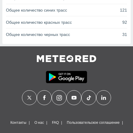
сервисов.
Общее количество синих трасс
121
 наших 1199
неров
Общее количество красных трасс
92
Общее количество черных трасс
31
Контакты
О нас
FAQ
Пользовательское соглашение