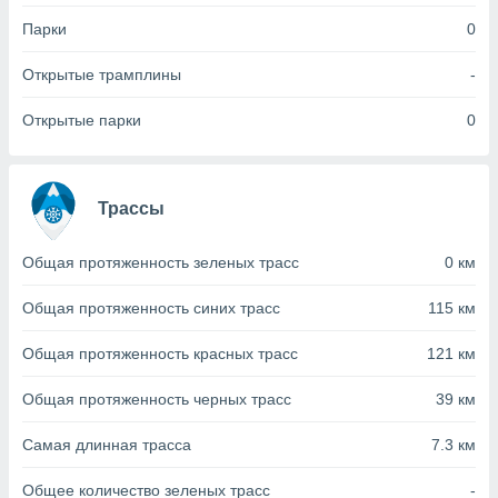
с помощью
или
Парки
0
данных из
чников,
Открытые трамплины
-
и
вование
Открытые парки
0
ие
х данных
контента.
Трассы
ные
и
Общая протяженность зеленых трасс
0 км
ция
м
Общая протяженность синих трасс
115 км
я
рованная
Общая протяженность красных трасс
121 км
нтент,
е
Общая протяженность черных трасс
39 км
сти рекламы
Самая длинная трасса
7.3 км
ие сведения
и и
Общее количество зеленых трасс
-