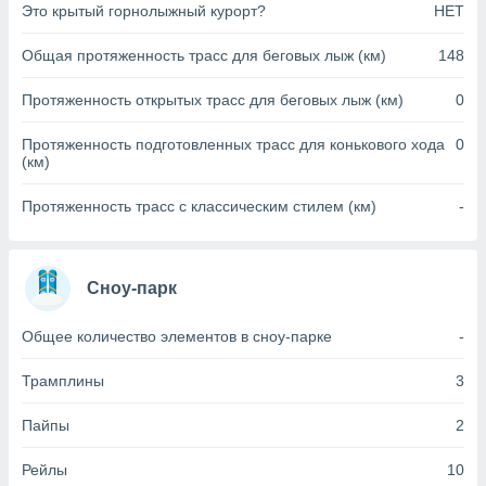
Это крытый горнолыжный курорт?
НЕТ
(или) доступ
и на
Общая протяженность трасс для беговых лыж (км)
148
ие
Протяженность открытых трасс для беговых лыж (км)
0
х данных
рекламы,
Протяженность подготовленных трасс для конькового хода
0
рофилей для
(км)
рованной
пользование
Протяженность трасс с классическим стилем (км)
-
ля выбора
рованной
здание
ля
Сноу-парк
ции
спользование
Общее количество элементов в сноу-парке
-
ля выбора
рованного
Трамплины
3
пределение
сти
Пайпы
2
ределение
сти
онимание
Рейлы
10