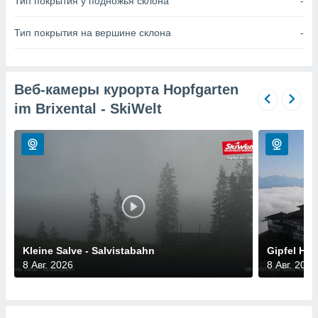
Тип покрытия у подножья склона
-
 и
ть действия
я на веб-
Тип покрытия на вершине склона
-
же
пределенный
обы
вам рекламу
Веб-камеры курорта Hopfgarten
зированный
im Brixental - SkiWelt
го основе.
айти
ьную
 в нашей
йлов cookie
ремя
гласие,
опку
спользования
 cookie
нную в
Kleine Salve - Salvistabahn
Gipfel Hoh
и нашего
8 Авг. 2026
8 Авг. 2026
ОГО ВЫ