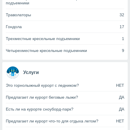
подъемники
анного веб-
реса и
Траволаторы
32
торы файлов
оторые
могут
Гондола
17
ь ваши
е данные на
Трехместные кресельные подъемники
1
аконного
ротив
Четырехместные кресельные подъемники
9
 можете
Для этого вы
бое время
ое согласие
Услуги
ть против
анных,
Это горнолыжный курорт с ледником?
НЕТ
роить
» или
ашей
Предлагает ли курорт беговые лыжи?
ДА
йлов cookie
еб-сайте.
Есть ли на курорте сноуборд-парк?
ДА
 партнеры
ваем
Предлагает ли курорт что-то для отдыха летом?
НЕТ
ледующим