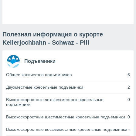
днако вы
сматривать
изированную
 можете
от установки
Полезная информация о курорте
Kellerjochbahn - Schwaz - Pill
ться
нашему веб-
дписке,
Подъемники
у
».
Общее количество подъемников
6
гласия мы и
ры
Двухместные кресельные подъемники
2
 файлы
кальные
Высокоскоростные четырехместные кресельные
0
торы или
подъемники
 технологии
я,
Высокоскоростные шестиместные кресельные подъемники
0
оступа и
ерсональных
их как
Высокоскоростные восьмиместные кресельные подъемники
-
 о вашем