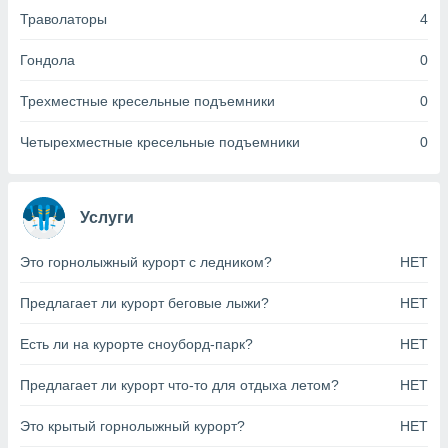
анного веб-
Траволаторы
4
реса и
торы файлов
Гондола
0
оторые
могут
Трехместные кресельные подъемники
0
ь ваши
е данные на
Четырехместные кресельные подъемники
0
аконного
ротив
 можете
Для этого вы
Услуги
бое время
ое согласие
ть против
Это горнолыжный курорт с ледником?
НЕТ
анных,
роить
» или
Предлагает ли курорт беговые лыжи?
НЕТ
ашей
йлов cookie
Есть ли на курорте сноуборд-парк?
НЕТ
еб-сайте.
Предлагает ли курорт что-то для отдыха летом?
НЕТ
 партнеры
ваем
Это крытый горнолыжный курорт?
НЕТ
ледующим