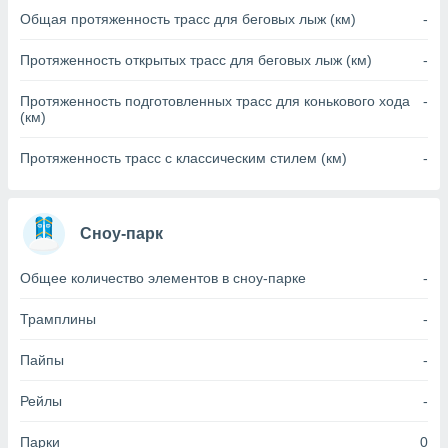
Общая протяженность трасс для беговых лыж (км)
-
(или) доступ
и на
Протяженность открытых трасс для беговых лыж (км)
-
ие
Протяженность подготовленных трасс для конькового хода
-
х данных
(км)
рекламы,
рофилей для
Протяженность трасс с классическим стилем (км)
-
рованной
пользование
ля выбора
рованной
Сноу-парк
здание
ля
Общее количество элементов в сноу-парке
-
ции
спользование
ля выбора
Трамплины
-
рованного
пределение
Пайпы
-
сти
ределение
Рейлы
-
сти
онимание
Парки
0