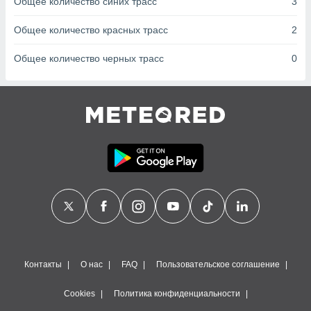
Общее количество синих трасс
3
сервисов.
 наших 1199
Общее количество красных трасс
2
неров
Общее количество черных трасс
0
Контакты
О нас
FAQ
Пользовательское соглашение
Cookies
Политика конфиденциальности