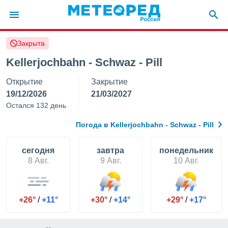
Закрыта
ие о
циальности
Kellerjochbahn - Schwaz - Pill
oda.com
Открытие
Закрытие
)
19/12/2026
21/03/2027
алами,
Остался 132 день
тировать
ество
Погода в Kellerjochbahn - Schwaz - Pill
яемой
. Вы можете
ступ к этому
cегодня
завтра
понедельник
используя
8 Авг.
9 Авг.
10 Авг.
едующих
файлы
+26°
/
+11°
+30°
/
+14°
+29°
/
+17°
олучить
й доступ