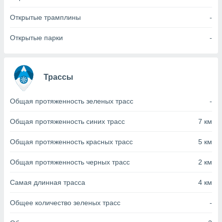
с помощью
или
Открытые трамплины
-
данных из
чников,
Открытые парки
-
и
вование
ие
х данных
Трассы
контента.
ные
Общая протяженность зеленых трасс
-
и
ция
Общая протяженность синих трасс
7 км
м
я
Общая протяженность красных трасс
5 км
рованная
Общая протяженность черных трасс
2 км
нтент,
е
Самая длинная трасса
4 км
сти рекламы
Общее количество зеленых трасс
-
ие сведения
и и