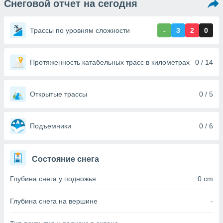
Снеговой отчет на сегодня
ированная
клама,
на
Трассы по уровням сложности
-
3
2
0
 собранной
файлов
аналогичных
 позволяет
Протяженность катабельных трасс в километрах
0 / 14
ПРИНЯТЬ
ировать
И
ьность,
ПРОДОЛЖИТЬ
олжать
Открытые трассы
0 / 5
вам
ственный
НАСТРОЙКИ
ой основе.
Подъемники
0 / 6
ринять и
, вы
Состояние снега
оступ к веб-
ашаясь на
Глубина снега у подножья
0 cm
ие всех
ie, как
и наших
Глубина снега на вершине
-
которые
нам