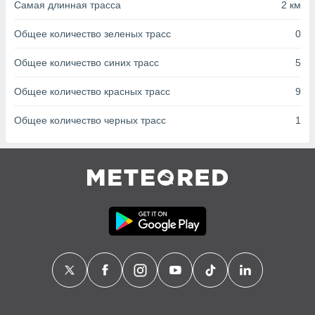
сервисов.
Самая длинная трасса
2 км
 наших 1199
Общее количество зеленых трасс
0
неров
Общее количество синих трасс
5
Общее количество красных трасс
9
Общее количество черных трасс
1