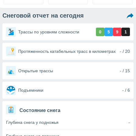
ированная
клама,
на
Снеговой отчет на сегодня
 собранной
файлов
аналогичных
Трассы по уровням сложности
0
5
9
1
 позволяет
ПРИНЯТЬ
ировать
И
ьность,
ПРОДОЛЖИТЬ
Протяженность катабельных трасс в километрах
- / 20
олжать
вам
ственный
НАСТРОЙКИ
Открытые трассы
- / 15
ой основе.
ринять и
Подъемники
- / 6
, вы
оступ к веб-
ашаясь на
ие всех
Состояние снега
ie, как
и наших
Глубина снега у подножья
-
которые
нам