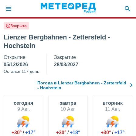
Закрыта
ие о
циальности
Lienzer Bergbahnen - Zettersfeld -
oda.com
Hochstein
)
Открытие
Закрытие
алами,
05/12/2026
28/03/2027
тировать
Остался 117 день
ество
яемой
Погода в Lienzer Bergbahnen - Zettersfeld
. Вы можете
- Hochstein
ступ к этому
используя
едующих
cегодня
завтра
вторник
9 Авг.
10 Авг.
11 Авг.
файлы
олучить
й доступ
+30°
/
+17°
+30°
/
+18°
+30°
/
+17°