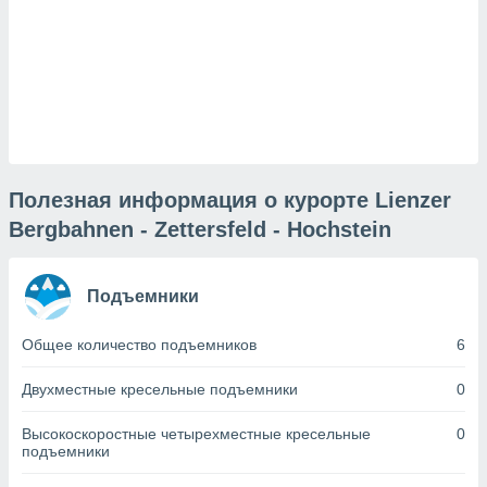
днако вы
сматривать
изированную
 можете
от установки
ться
нашему веб-
Полезная информация о курорте Lienzer
дписке,
у
Bergbahnen - Zettersfeld - Hochstein
».
гласия мы и
Подъемники
ры
 файлы
кальные
Общее количество подъемников
6
торы или
 технологии
Двухместные кресельные подъемники
0
я,
оступа и
Высокоскоростные четырехместные кресельные
0
ерсональных
подъемники
их как
 о вашем