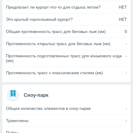
Предлагает ли курорт что-то для отдыха летом?
НЕТ
(или) доступ
и на
Это крытый горнолыжный курорт?
НЕТ
ие
Общая протяженность трасс для беговых лыж (км)
0
х данных
рекламы,
рофилей для
Протяженность открытых трасс для беговых лыж (км)
-
рованной
пользование
Протяженность подготовленных трасс для конькового хода
-
ля выбора
(км)
рованной
здание
Протяженность трасс с классическим стилем (км)
-
ля
ции
спользование
ля выбора
Сноу-парк
рованного
пределение
Общее количество элементов в сноу-парке
-
сти
ределение
Трамплины
-
сти
онимание
Пайпы
-