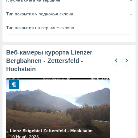
Глубина снега на вершине
-
 и
ть действия
я на веб-
Тип покрытия у подножья склона
-
же
пределенный
Тип покрытия на вершине склона
-
обы
вам рекламу
зированный
го основе.
Веб-камеры курорта Lienzer
айти
Bergbahnen - Zettersfeld -
ьную
 в нашей
Hochstein
йлов cookie
ремя
гласие,
опку
спользования
 cookie
нную в
и нашего
Lienz Skigebiet Zettersfeld - Meckisalm
ОГО ВЫ
10 Нояб. 2025