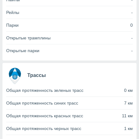
с помощью
или
данных из
Рейлы
-
чников,
и
Парки
0
вование
Открытые трамплины
-
ие
х данных
Открытые парки
-
контента.
ные
и
ция
Трассы
м
я
Общая протяженность зеленых трасс
0 км
рованная
Общая протяженность синих трасс
7 км
нтент,
е
Общая протяженность красных трасс
11 км
сти рекламы
ие сведения
Общая протяженность черных трасс
1 км
и и