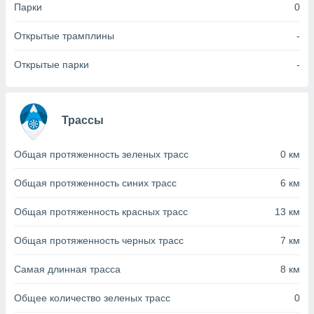
с помощью
Парки
0
или
данных из
Открытые трамплины
-
чников,
и
Открытые парки
-
вование
ие
х данных
Трассы
контента.
ные
Общая протяженность зеленых трасс
0 км
и
ция
м
Общая протяженность синих трасс
6 км
я
Общая протяженность красных трасс
13 км
рованная
нтент,
Общая протяженность черных трасс
7 км
е
сти рекламы
Самая длинная трасса
8 км
ие сведения
Общее количество зеленых трасс
0
и и