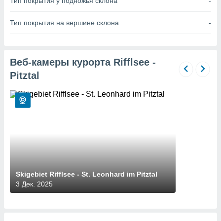
Тип покрытия у подножья склона
-
 и
ть действия
я на веб-
Тип покрытия на вершине склона
-
же
пределенный
обы
вам рекламу
Веб-камеры курорта Rifflsee -
зированный
Pitztal
го основе.
айти
ьную
 в нашей
йлов cookie
ремя
гласие,
опку
спользования
 cookie
нную в
Skigebiet Rifflsee - St. Leonhard im Pitztal
и нашего
3 Дек. 2025
ОГО ВЫ