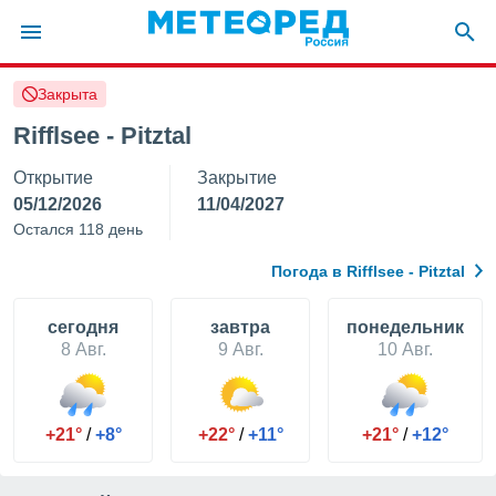
Закрыта
ие о
циальности
Rifflsee - Pitztal
oda.com
Открытие
Закрытие
)
05/12/2026
11/04/2027
алами,
Остался 118 день
тировать
ество
Погода в Rifflsee - Pitztal
яемой
. Вы можете
ступ к этому
cегодня
завтра
понедельник
используя
8 Авг.
9 Авг.
10 Авг.
едующих
файлы
+21°
/
+8°
+22°
/
+11°
+21°
/
+12°
олучить
й доступ