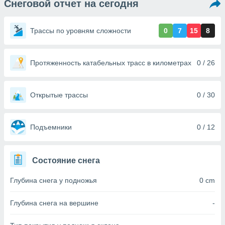
Снеговой отчет на сегодня
ированная
клама,
на
Трассы по уровням сложности
0
7
15
8
 собранной
файлов
аналогичных
 позволяет
Протяженность катабельных трасс в километрах
0 / 26
ПРИНЯТЬ
ировать
И
ьность,
ПРОДОЛЖИТЬ
олжать
Открытые трассы
0 / 30
вам
ственный
НАСТРОЙКИ
ой основе.
Подъемники
0 / 12
ринять и
, вы
Состояние снега
оступ к веб-
ашаясь на
Глубина снега у подножья
0 cm
ие всех
ie, как
и наших
Глубина снега на вершине
-
которые
нам