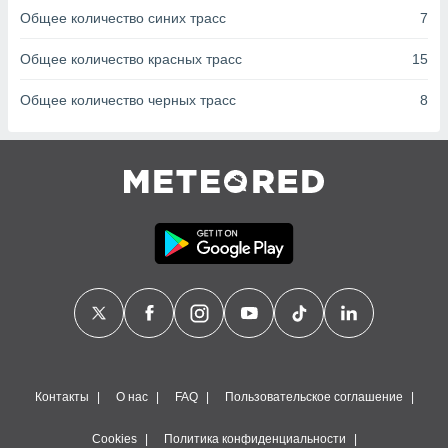
сервисов.
Общее количество синих трасс
7
 наших 1199
неров
Общее количество красных трасс
15
Общее количество черных трасс
8
Контакты
О нас
FAQ
Пользовательское соглашение
Cookies
Политика конфиденциальности