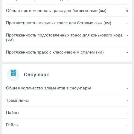
(или) доступ
Общая протяженность трасс для беговых лыж (км)
5
и на
Протяженность открытых трасс для беговых лыж (км)
-
ие
х данных
Протяженность подготовленных трасс для конькового хода
-
рекламы,
(км)
рофилей для
рованной
Протяженность трасс с классическим стилем (км)
-
пользование
ля выбора
рованной
здание
Сноу-парк
ля
ции
Общее количество элементов в сноу-парке
-
спользование
ля выбора
Трамплины
-
рованного
пределение
сти
Пайпы
-
ределение
сти
Рейлы
-
онимание