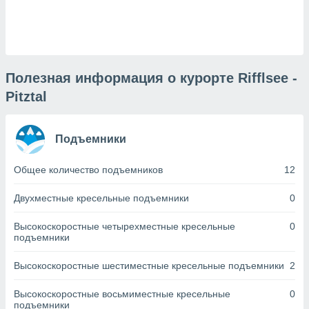
днако вы
сматривать
изированную
 можете
от установки
Полезная информация о курорте Rifflsee -
Pitztal
ться
нашему веб-
дписке,
Подъемники
у
».
Общее количество подъемников
12
гласия мы и
ры
Двухместные кресельные подъемники
0
 файлы
кальные
Высокоскоростные четырехместные кресельные
0
торы или
подъемники
 технологии
я,
Высокоскоростные шестиместные кресельные подъемники
2
оступа и
ерсональных
их как
Высокоскоростные восьмиместные кресельные
0
подъемники
 о вашем