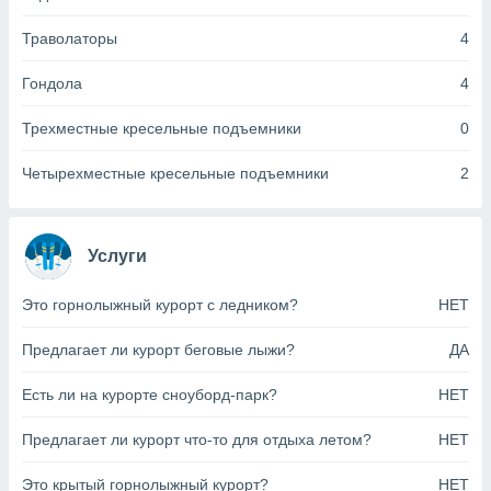
анного веб-
реса и
Траволаторы
4
торы файлов
оторые
Гондола
4
могут
ь ваши
Трехместные кресельные подъемники
0
е данные на
аконного
Четырехместные кресельные подъемники
2
ротив
 можете
Для этого вы
бое время
Услуги
ое согласие
ть против
Это горнолыжный курорт с ледником?
НЕТ
анных,
роить
» или
ашей
Предлагает ли курорт беговые лыжи?
ДА
йлов cookie
еб-сайте.
Есть ли на курорте сноуборд-парк?
НЕТ
 партнеры
Предлагает ли курорт что-то для отдыха летом?
НЕТ
ваем
ледующим
Это крытый горнолыжный курорт?
НЕТ