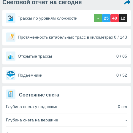
Снеговой отчет на сегодня
ированная
клама,
на
Трассы по уровням сложности
-
25
48
12
 собранной
файлов
аналогичных
 позволяет
Протяженность катабельных трасс в километрах
0 / 143
ПРИНЯТЬ
ировать
И
ьность,
ПРОДОЛЖИТЬ
олжать
Открытые трассы
0 / 85
вам
ственный
НАСТРОЙКИ
ой основе.
Подъемники
0 / 52
ринять и
, вы
Состояние снега
оступ к веб-
ашаясь на
Глубина снега у подножья
0 cm
ие всех
ie, как
и наших
Глубина снега на вершине
-
которые
нам