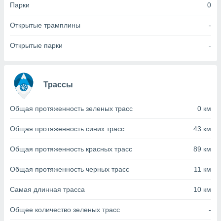
с помощью
Парки
0
или
данных из
Открытые трамплины
-
чников,
и
Открытые парки
-
вование
ие
х данных
Трассы
контента.
ные
Общая протяженность зеленых трасс
0 км
и
ция
м
Общая протяженность синих трасс
43 км
я
Общая протяженность красных трасс
89 км
рованная
нтент,
Общая протяженность черных трасс
11 км
е
сти рекламы
Самая длинная трасса
10 км
ие сведения
Общее количество зеленых трасс
-
и и