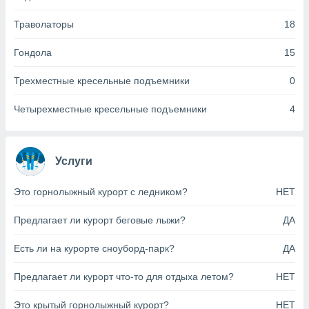
анного веб-
реса и
Траволаторы
18
торы файлов
оторые
Гондола
15
могут
ь ваши
Трехместные кресельные подъемники
0
е данные на
аконного
Четырехместные кресельные подъемники
4
ротив
 можете
Для этого вы
бое время
Услуги
ое согласие
ть против
Это горнолыжный курорт с ледником?
НЕТ
анных,
роить
» или
ашей
Предлагает ли курорт беговые лыжи?
ДА
йлов cookie
еб-сайте.
Есть ли на курорте сноуборд-парк?
ДА
 партнеры
Предлагает ли курорт что-то для отдыха летом?
НЕТ
ваем
ледующим
Это крытый горнолыжный курорт?
НЕТ