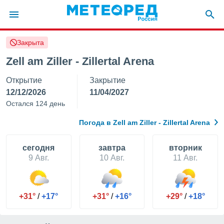
Закрыта
ие о
циальности
Zell am Ziller - Zillertal Arena
oda.com
Открытие
Закрытие
)
12/12/2026
11/04/2027
алами,
Остался 124 день
тировать
ество
Погода в Zell am Ziller - Zillertal Arena
яемой
. Вы можете
ступ к этому
cегодня
завтра
вторник
используя
9 Авг.
10 Авг.
11 Авг.
едующих
файлы
+31°
/
+17°
+31°
/
+16°
+29°
/
+18°
олучить
й доступ