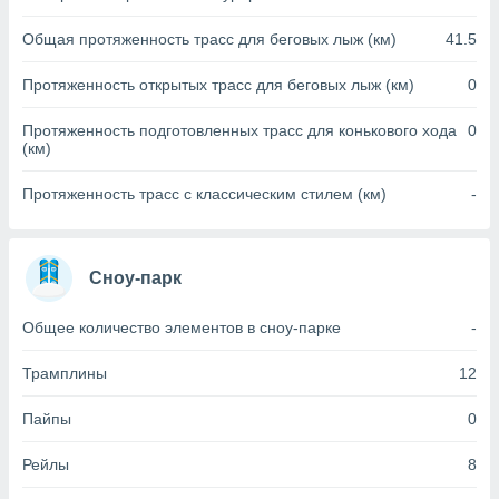
(или) доступ
Общая протяженность трасс для беговых лыж (км)
41.5
и на
Протяженность открытых трасс для беговых лыж (км)
0
ие
х данных
Протяженность подготовленных трасс для конькового хода
0
рекламы,
(км)
рофилей для
рованной
Протяженность трасс с классическим стилем (км)
-
пользование
ля выбора
рованной
здание
Сноу-парк
ля
ции
Общее количество элементов в сноу-парке
-
спользование
ля выбора
Трамплины
12
рованного
пределение
сти
Пайпы
0
ределение
сти
Рейлы
8
онимание