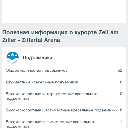
днако вы
сматривать
изированную
 можете
от установки
Полезная информация о курорте Zell am
Ziller - Zillertal Arena
ться
нашему веб-
дписке,
Подъемники
у
».
Общее количество подъемников
52
гласия мы и
ры
Двухместные кресельные подъемники
6
 файлы
кальные
Высокоскоростные четырехместные кресельные
0
торы или
подъемники
 технологии
я,
Высокоскоростные шестиместные кресельные подъемники
8
оступа и
ерсональных
их как
Высокоскоростные восьмиместные кресельные
1
подъемники
 о вашем