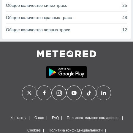
сервисов.
Общее количество синих трасс
25
 наших 1199
неров
Общее количество красных трасс
48
Общее количество черных трасс
12
Контакты
О нас
FAQ
Пользовательское соглашение
Cookies
Политика конфиденциальности