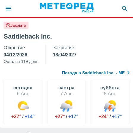
Закрыта
ие о
циальности
Saddleback Inc.
oda.com
Открытие
Закрытие
)
04/12/2026
18/04/2027
алами,
Остался 119 день
тировать
ество
Погода в Saddleback Inc. - ME
яемой
. Вы можете
ступ к этому
cегодня
завтра
суббота
используя
6 Авг.
7 Авг.
8 Авг.
едующих
файлы
+27°
/
+14°
+27°
/
+17°
+24°
/
+17°
олучить
й доступ