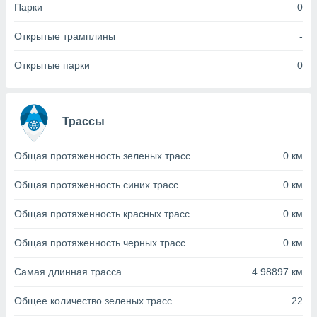
с помощью
Парки
0
или
данных из
Открытые трамплины
-
чников,
и
Открытые парки
0
вование
ие
х данных
Трассы
контента.
ные
Общая протяженность зеленых трасс
0 км
и
ция
м
Общая протяженность синих трасс
0 км
я
Общая протяженность красных трасс
0 км
рованная
нтент,
Общая протяженность черных трасс
0 км
е
сти рекламы
Самая длинная трасса
4.98897 км
ие сведения
Общее количество зеленых трасс
22
и и