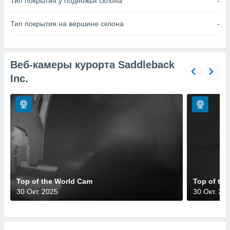
Тип покрытия у подножья склона
-
 и
ть действия
я на веб-
Тип покрытия на вершине склона
-
же
пределенный
обы
вам рекламу
Веб-камеры курорта Saddleback
зированный
Inc.
го основе.
айти
ьную
 в нашей
йлов cookie
ремя
гласие,
опку
спользования
 cookie
нную в
Top of the World Cam
Top of th
и нашего
30 Окт. 2025
30 Окт. 20
ОГО ВЫ