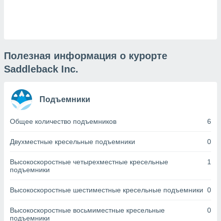
днако вы
сматривать
изированную
 можете
от установки
Полезная информация о курорте
Saddleback Inc.
ться
нашему веб-
дписке,
Подъемники
у
».
Общее количество подъемников
6
гласия мы и
ры
Двухместные кресельные подъемники
0
 файлы
кальные
Высокоскоростные четырехместные кресельные
1
торы или
подъемники
 технологии
я,
Высокоскоростные шестиместные кресельные подъемники
0
оступа и
ерсональных
их как
Высокоскоростные восьмиместные кресельные
0
подъемники
 о вашем