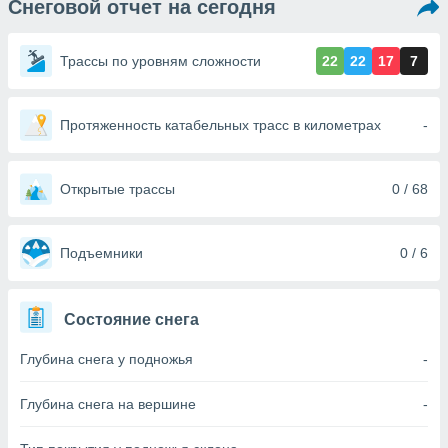
Снеговой отчет на сегодня
ированная
клама,
на
Трассы по уровням сложности
22
22
17
7
 собранной
файлов
аналогичных
 позволяет
Протяженность катабельных трасс в километрах
-
ПРИНЯТЬ
ировать
И
ьность,
ПРОДОЛЖИТЬ
олжать
Открытые трассы
0 / 68
вам
ственный
НАСТРОЙКИ
ой основе.
Подъемники
0 / 6
ринять и
, вы
Состояние снега
оступ к веб-
ашаясь на
Глубина снега у подножья
-
ие всех
ie, как
и наших
Глубина снега на вершине
-
которые
нам