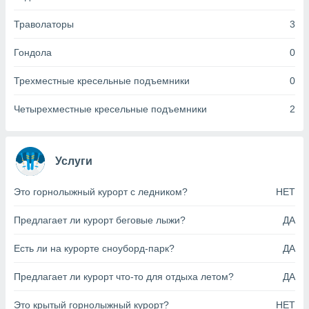
анного веб-
реса и
Траволаторы
3
торы файлов
оторые
Гондола
0
могут
ь ваши
Трехместные кресельные подъемники
0
е данные на
аконного
Четырехместные кресельные подъемники
2
ротив
 можете
Для этого вы
бое время
Услуги
ое согласие
ть против
Это горнолыжный курорт с ледником?
НЕТ
анных,
роить
» или
ашей
Предлагает ли курорт беговые лыжи?
ДА
йлов cookie
еб-сайте.
Есть ли на курорте сноуборд-парк?
ДА
 партнеры
Предлагает ли курорт что-то для отдыха летом?
ДА
ваем
ледующим
Это крытый горнолыжный курорт?
НЕТ