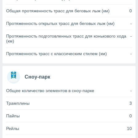
(или) доступ
Общая протяженность трасс для беговых лыж (км)
0
и на
Протяженность открытых трасс для беговых лыж (км)
-
ие
х данных
Протяженность подготовленных трасс для конькового хода
-
рекламы,
(км)
рофилей для
рованной
Протяженность трасс с классическим стилем (км)
-
пользование
ля выбора
рованной
здание
Сноу-парк
ля
ции
Общее количество элементов в сноу-парке
-
спользование
ля выбора
Трамплины
3
рованного
пределение
сти
Пайпы
0
ределение
сти
Рейлы
10
онимание