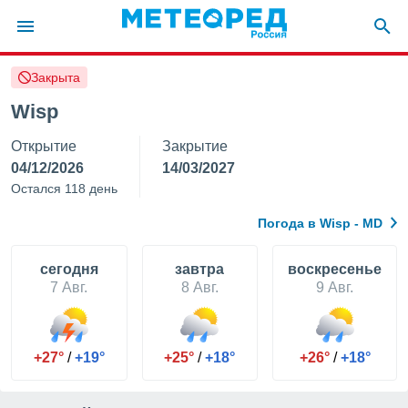
Закрыта
ие о
циальности
Wisp
oda.com
Открытие
Закрытие
)
04/12/2026
14/03/2027
алами,
Остался 118 день
тировать
ество
Погода в Wisp - MD
яемой
. Вы можете
ступ к этому
cегодня
завтра
воскресенье
используя
7 Авг.
8 Авг.
9 Авг.
едующих
файлы
+27°
/
+19°
+25°
/
+18°
+26°
/
+18°
олучить
й доступ