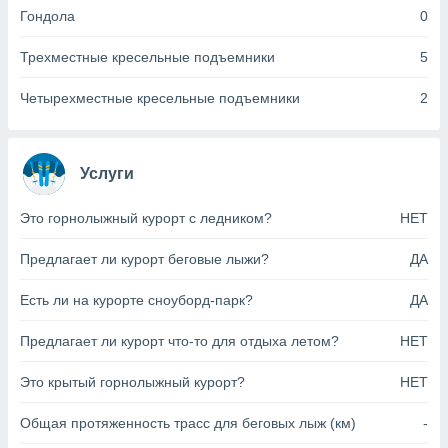
анного веб-
Гондола
0
реса и
торы файлов
Трехместные кресельные подъемники
5
оторые
могут
Четырехместные кресельные подъемники
2
ь ваши
е данные на
аконного
ротив
Услуги
 можете
Для этого вы
Это горнолыжный курорт с ледником?
НЕТ
бое время
ое согласие
Предлагает ли курорт беговые лыжи?
ДА
ть против
анных,
роить
» или
Есть ли на курорте сноуборд-парк?
ДА
ашей
йлов cookie
Предлагает ли курорт что-то для отдыха летом?
НЕТ
еб-сайте.
Это крытый горнолыжный курорт?
НЕТ
 партнеры
ваем
Общая протяженность трасс для беговых лыж (км)
-
ледующим