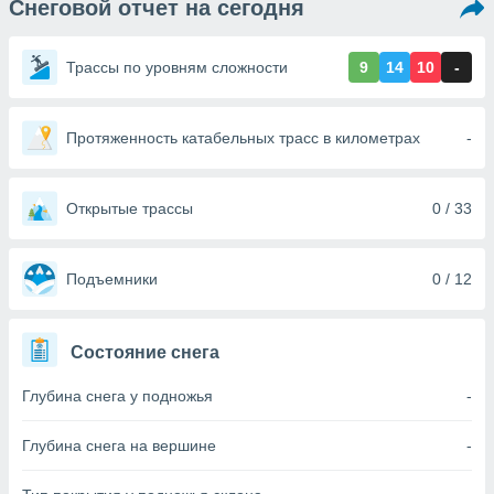
Снеговой отчет на сегодня
ированная
клама,
на
Трассы по уровням сложности
9
14
10
-
 собранной
файлов
аналогичных
 позволяет
Протяженность катабельных трасс в километрах
-
ПРИНЯТЬ
ировать
И
ьность,
ПРОДОЛЖИТЬ
олжать
Открытые трассы
0 / 33
вам
ственный
НАСТРОЙКИ
ой основе.
Подъемники
0 / 12
ринять и
, вы
Состояние снега
оступ к веб-
ашаясь на
Глубина снега у подножья
-
ие всех
ie, как
и наших
Глубина снега на вершине
-
которые
нам