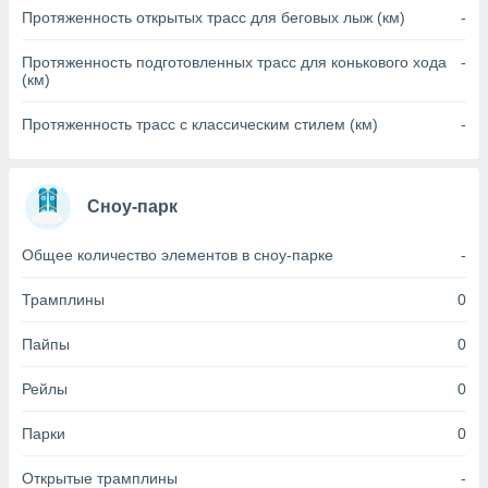
Протяженность открытых трасс для беговых лыж (км)
-
(или) доступ
и на
Протяженность подготовленных трасс для конькового хода
-
(км)
ие
х данных
Протяженность трасс с классическим стилем (км)
-
рекламы,
рофилей для
рованной
пользование
Сноу-парк
ля выбора
рованной
Общее количество элементов в сноу-парке
-
здание
ля
Трамплины
0
ции
спользование
Пайпы
0
ля выбора
рованного
пределение
Рейлы
0
сти
ределение
Парки
0
сти
онимание
Открытые трамплины
-