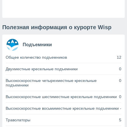
днако вы
сматривать
изированную
 можете
Полезная информация о курорте Wisp
от установки
ться
Подъемники
нашему веб-
дписке,
Общее количество подъемников
12
у
».
Двухместные кресельные подъемники
0
гласия мы и
ры
Высокоскоростные четырехместные кресельные
0
 файлы
подъемники
кальные
торы или
Высокоскоростные шестиместные кресельные подъемники
0
 технологии
я,
Высокоскоростные восьмиместные кресельные подъемники
-
оступа и
ерсональных
Траволаторы
5
их как
 о вашем