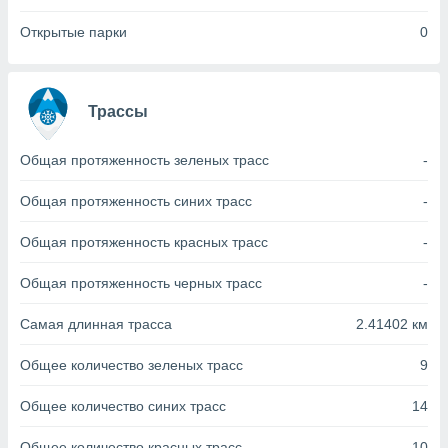
с помощью
или
Открытые парки
0
данных из
чников,
и
вование
Трассы
ие
х данных
Общая протяженность зеленых трасс
-
контента.
Общая протяженность синих трасс
-
ные
и
ция
Общая протяженность красных трасс
-
м
я
Общая протяженность черных трасс
-
рованная
Самая длинная трасса
2.41402 км
нтент,
е
Общее количество зеленых трасс
9
сти рекламы
Общее количество синих трасс
14
ие сведения
и и
Общее количество красных трасс
10