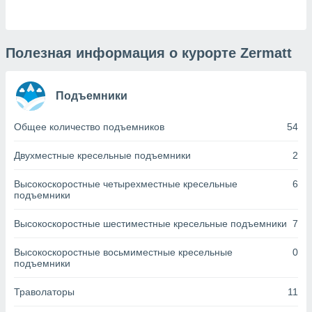
днако вы
сматривать
изированную
Полезная информация о курорте Zermatt
 можете
от установки
Подъемники
ться
нашему веб-
Общее количество подъемников
54
дписке,
у
».
Двухместные кресельные подъемники
2
гласия мы и
Высокоскоростные четырехместные кресельные
6
ры
подъемники
 файлы
кальные
Высокоскоростные шестиместные кресельные подъемники
7
торы или
 технологии
Высокоскоростные восьмиместные кресельные
0
я,
подъемники
оступа и
ерсональных
Траволаторы
11
их как
 о вашем