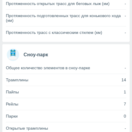
Протяженность открытых трасс для беговых лыж (км)
-
(или) доступ
и на
Протяженность подготовленных трасс для конькового хода
-
(км)
ие
х данных
Протяженность трасс с классическим стилем (км)
-
рекламы,
рофилей для
рованной
пользование
Сноу-парк
ля выбора
рованной
Общее количество элементов в сноу-парке
-
здание
ля
Трамплины
14
ции
спользование
Пайпы
1
ля выбора
рованного
Рейлы
7
пределение
сти
ределение
Парки
0
сти
онимание
Открытые трамплины
-