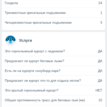
Гондола
24
анного веб-
реса и
торы файлов
Трехместные кресельные подъемники
1
оторые
могут
Четырехместные кресельные подъемники
3
ь ваши
е данные на
аконного
ротив
Услуги
 можете
Для этого вы
Это горнолыжный курорт с ледником?
ДА
бое время
ое согласие
Предлагает ли курорт беговые лыжи?
ДА
ть против
анных,
Есть ли на курорте сноуборд-парк?
ДА
роить
» или
ашей
Предлагает ли курорт что-то для отдыха летом?
ДА
йлов cookie
еб-сайте.
Это крытый горнолыжный курорт?
НЕТ
 партнеры
ваем
Общая протяженность трасс для беговых лыж (км)
15
ледующим