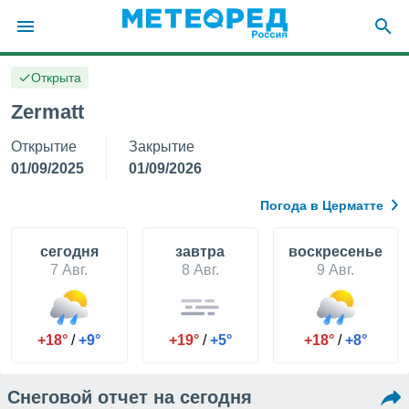
Открыта
ие о
циальности
Zermatt
oda.com
Открытие
Закрытие
)
01/09/2025
01/09/2026
алами,
тировать
Погода в Церматте
ество
яемой
. Вы можете
cегодня
завтра
воскресенье
ступ к этому
7 Авг.
8 Авг.
9 Авг.
используя
едующих
+18°
/
+9°
+19°
/
+5°
+18°
/
+8°
файлы
олучить
й доступ
Снеговой отчет на сегодня