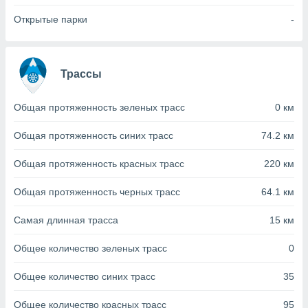
с помощью
или
Открытые парки
-
данных из
чников,
и
вование
Трассы
ие
х данных
Общая протяженность зеленых трасс
0 км
контента.
Общая протяженность синих трасс
74.2 км
ные
и
Общая протяженность красных трасс
220 км
ция
м
Общая протяженность черных трасс
64.1 км
я
рованная
Самая длинная трасса
15 км
нтент,
е
Общее количество зеленых трасс
0
сти рекламы
Общее количество синих трасс
35
ие сведения
и и
Общее количество красных трасс
95