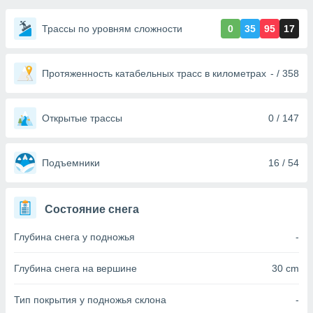
ированная
клама,
Трассы по уровням сложности
0
35
95
17
на
 собранной
файлов
аналогичных
Протяженность катабельных трасс в километрах
- / 358
 позволяет
ПРИНЯТЬ
ировать
И
ьность,
ПРОДОЛЖИТЬ
Открытые трассы
0 / 147
олжать
вам
ственный
НАСТРОЙКИ
Подъемники
16 / 54
ой основе.
ринять и
Состояние снега
, вы
оступ к веб-
Глубина снега у подножья
-
ашаясь на
ие всех
ie, как
Глубина снега на вершине
30 cm
и наших
которые
Тип покрытия у подножья склона
-
нам