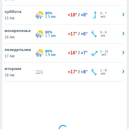
суббота
80%
0
-
7
+18°
/
+8°
и,
2.5 мм
м/с
15 Авг.
 файлам
воскресенье
80%
0
-
6
+17°
/
+6°
примете
1.7 мм
м/с
16 Авг.
айлов
се равно
понедельник
должать
80%
1
-
11
+16°
/
+7°
1.9 мм
м/с
17 Авг.
ся нашим
pogoda.com.
ае мы
вторник
1
-
8
+17°
/
+8°
м, что
м/с
18 Авг.
овлены
айлы cookie,
обходимы
ения
 веб-сайту,
файлы cookie
пользоваться
 действий
рекламы или
рованного