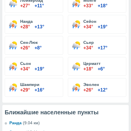
Лойкербад
Монте
+27°
+11°
+33°
+18°
Нанда
Сейон
+28°
+13°
+34°
+19°
Сен-Люк
Сьер
+26°
+8°
+34°
+17°
Сьон
Церматт
+34°
+19°
+18°
+6°
Шампери
Эволен
+29°
+16°
+26°
+12°
Ближайшие населенные пункты
Ранда
(9.04 км)