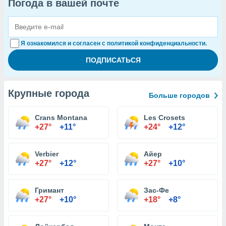
Погода в вашей почте
Я ознакомился и согласен с политикой конфиденциальности.
Крупные города
Больше городов
Crans Montana
Les Crosets
+27°
+11°
+24°
+12°
Verbier
Айер
+27°
+12°
+27°
+10°
Гримант
Зас-Фе
+27°
+10°
+18°
+8°