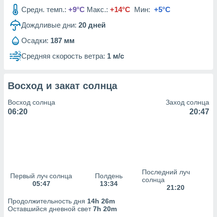
сервисов.
Средн. темп.:
+9°C
Макс.:
+14°C
Мин:
+5°C
 наших 1199
Дождливые дни:
20
дней
неров
Осадки:
187 мм
Средняя скорость ветра:
1 м/с
Восход и закат солнца
Восход солнца
Заход солнца
06:20
20:47
Последний луч
Первый луч солнца
Полдень
солнца
05:47
13:34
21:20
Продолжительность дня
14h 26m
Оставшийся дневной свет
7h 20m