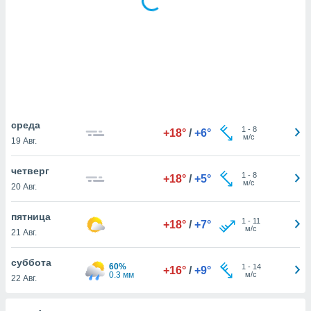
днако вы
сматривать
изированную
 можете
от установки
ться
нашему веб-
среда
дписке,
1
-
8
+18°
/
+6°
м/с
19 Авг.
у
».
четверг
1
-
8
гласия мы и
+18°
/
+5°
м/с
20 Авг.
ры
 файлы
кальные
пятница
1
-
11
+18°
/
+7°
торы или
м/с
21 Авг.
 технологии
я,
суббота
60%
1
-
14
оступа и
+16°
/
+9°
0.3 мм
м/с
22 Авг.
ерсональных
их как
 о вашем