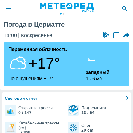
Погода в Церматте
ие о
циальности
14:00
воскресенье
...
oda.com
)
Переменная облачность
+17°
алами,
тировать
ество
западный
яемой
По ощущениям +17°
1
6 м/с
. Вы можете
ступ к этому
используя
едующих
Снеговой отчет
Открытые трассы
Подъемники
0 / 147
16 / 54
файлы
олучить
Катабельные трассы
Снег
й доступ
(км)
20 cm
- / 358