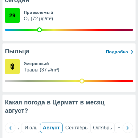
сегодня
с помощью
или
данных из
Приемлемый
29
чников,
O₃ (72 µg/m³)
и
вование
ие
х данных
Пыльца
Подробно
контента.
ные
Умеренный
и
Травы (37 #/m³)
ция
м
я
рованная
Какая погода в Церматт в месяц
нтент,
е
август
?
сти рекламы
ие сведения
й
Июнь
Июль
Август
Сентябрь
Октябрь
Ноябрь
и и