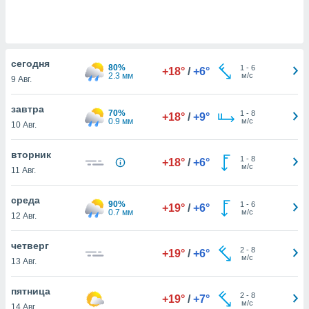
 и
ть действия
я на веб-
же
пределенный
cегодня
80%
1
-
6
обы
+18°
/
+6°
2.3 мм
м/с
9 Авг.
вам рекламу
зированный
завтра
го основе.
70%
1
-
8
+18°
/
+9°
0.9 мм
м/с
айти
10 Авг.
ьную
 в нашей
вторник
1
-
8
+18°
/
+6°
йлов cookie
м/с
11 Авг.
ремя
гласие,
среда
опку
90%
1
-
6
+19°
/
+6°
0.7 мм
м/с
спользования
12 Авг.
 cookie
нную в
четверг
2
-
8
+19°
/
+6°
и нашего
м/с
13 Авг.
пятница
ОГО ВЫ
2
-
8
+19°
/
+7°
м/с
14 Авг.