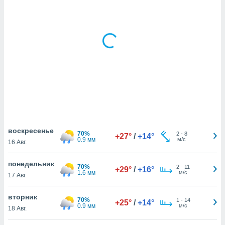
днако вы
сматривать
изированную
 можете
от установки
ться
нашему веб-
дписке,
у
».
гласия мы и
воскресенье
70%
2
-
8
+27°
/
+14°
ры
0.9 мм
м/с
16 Авг.
 файлы
кальные
понедельник
торы или
70%
2
-
11
+29°
/
+16°
1.6 мм
м/с
 технологии
17 Авг.
я,
оступа и
вторник
70%
1
-
14
+25°
/
+14°
ерсональных
0.9 мм
м/с
18 Авг.
их как
 о вашем