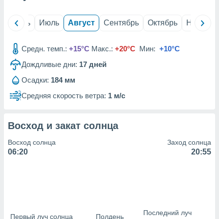
сервисов.
 наших 1199
й
Июнь
Июль
Август
Сентябрь
Октябрь
Ноябрь
неров
Средн. темп.:
+15°C
Макс.:
+20°C
Мин:
+10°C
Дождливые дни:
17
дней
Осадки:
184 мм
Средняя скорость ветра:
1 м/с
Восход и закат солнца
Восход солнца
Заход солнца
06:20
20:55
Последний луч
Первый луч солнца
Полдень