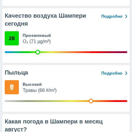
с помощью
или
данных из
Качество воздуха Шампери
Подробно
чников,
сегодня
и
вование
Приемлемый
28
ие
O₃ (71 µg/m³)
х данных
контента.
ные
и
ция
Пыльца
Подробно
м
я
Высокий
Травы (66 #/m³)
рованная
нтент,
е
сти рекламы
Какая погода в Шампери в месяц
ие сведения
и и
август
?