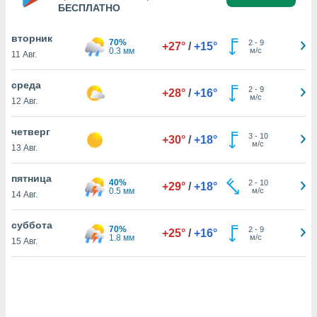
БЕСПЛАТНО
вторник
и,
70%
2
-
9
+27°
/
+15°
0.3 мм
м/с
 файлам
11 Авг.
среда
примете
2
-
9
+28°
/
+16°
м/с
айлов
12 Авг.
се равно
должать
четверг
3
-
10
ся нашим
+30°
/
+18°
м/с
13 Авг.
pogoda.com.
ае мы
пятница
м, что
40%
2
-
10
+29°
/
+18°
0.5 мм
м/с
овлены
14 Авг.
айлы cookie,
обходимы
суббота
70%
2
-
9
+25°
/
+16°
ения
1.8 мм
м/с
15 Авг.
 веб-сайту,
файлы cookie
пользоваться
 действий
рекламы или
рованного