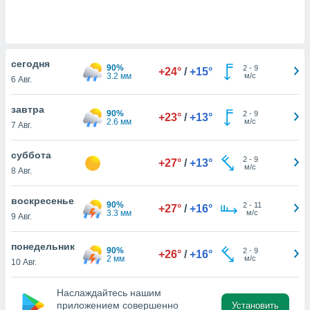
 и
ть действия
я на веб-
же
пределенный
cегодня
90%
2
-
9
обы
+24°
/
+15°
3.2 мм
м/с
6 Авг.
вам рекламу
зированный
завтра
го основе.
90%
2
-
9
+23°
/
+13°
2.6 мм
м/с
айти
7 Авг.
ьную
 в нашей
суббота
2
-
9
+27°
/
+13°
йлов cookie
м/с
8 Авг.
ремя
гласие,
воскресенье
опку
90%
2
-
11
+27°
/
+16°
3.3 мм
м/с
спользования
9 Авг.
 cookie
нную в
понедельник
90%
2
-
9
+26°
/
+16°
и нашего
2 мм
м/с
10 Авг.
Наслаждайтесь нашим
ОГО ВЫ
приложением совершенно
Установить