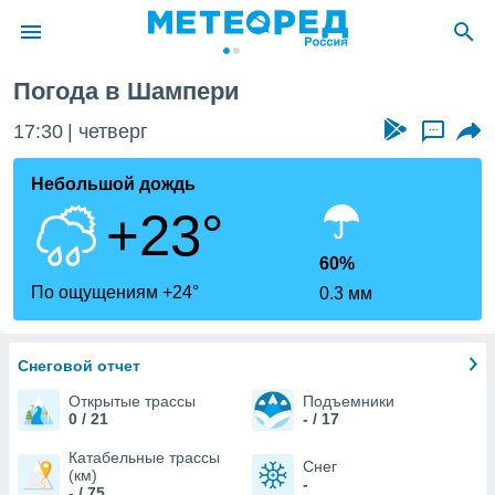
Погода в Шампери
ие о
циальности
17:30
четверг
...
oda.com
)
Небольшой дождь
+23°
алами,
тировать
ество
60%
яемой
По ощущениям +24°
0.3 мм
. Вы можете
ступ к этому
используя
едующих
Снеговой отчет
Открытые трассы
Подъемники
0 / 21
- / 17
файлы
олучить
Катабельные трассы
Снег
й доступ
(км)
-
- / 75