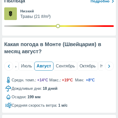
Пыльца
с помощью
Подробно
или
данных из
Низкий
чников,
Травы (21 #/m³)
и
вование
ие
х данных
Какая погода в Монте (Швейцария) в
контента.
месяц
август
?
ные
и
ция
й
Июнь
Июль
Август
Сентябрь
Октябрь
Ноябрь
м
я
Средн. темп.:
+14°C
Макс.:
+19°C
Мин:
+8°C
рованная
Дождливые дни:
18
дней
нтент,
е
Осадки:
199 мм
сти рекламы
Средняя скорость ветра:
1 м/с
ие сведения
и и