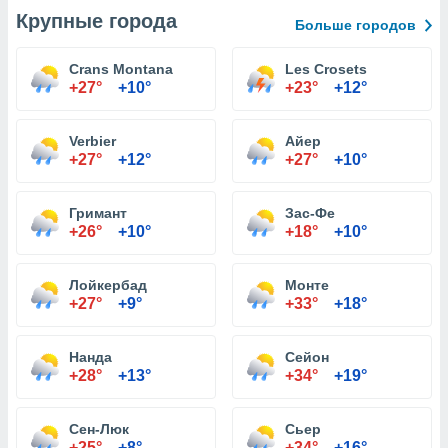
Крупные города
Больше городов
Crans Montana
Les Crosets
+27°
+10°
+23°
+12°
Verbier
Айер
+27°
+12°
+27°
+10°
Гримант
Зас-Фе
+26°
+10°
+18°
+10°
Лойкербад
Монте
+27°
+9°
+33°
+18°
Нанда
Сейон
+28°
+13°
+34°
+19°
Сен-Люк
Сьер
+25°
+8°
+34°
+16°