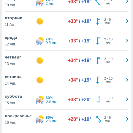
+33°
/
+19°
 и
2 мм
м/с
10 Авг.
ть действия
я на веб-
вторник
же
2
-
9
+33°
/
+18°
м/с
пределенный
11 Авг.
обы
вам рекламу
среда
70%
2
-
10
+33°
/
+19°
зированный
0.5 мм
м/с
12 Авг.
го основе.
айти
четверг
ьную
2
-
10
+34°
/
+19°
м/с
13 Авг.
 в нашей
йлов cookie
ремя
пятница
2
-
10
+34°
/
+19°
гласие,
м/с
14 Авг.
опку
спользования
суббота
 cookie
60%
1
-
10
+33°
/
+20°
0.9 мм
м/с
15 Авг.
нную в
и нашего
воскресенье
80%
2
-
9
+28°
/
+19°
2.5 мм
м/с
16 Авг.
ОГО ВЫ