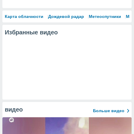
Карта облачности
Дождевой радар
Метеоспутники
Мо
Избранные видео
видео
Больше видео