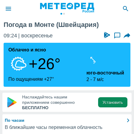
Погода в Монте (Швейцария)
ие о
циальности
09:24
воскресенье
...
oda.com
)
Облачно и ясно
+26°
алами,
тировать
ество
юго-восточный
яемой
По ощущениям +27°
2
7 м/с
. Вы можете
ступ к этому
используя
Наслаждайтесь нашим
едующих
приложением совершенно
Установить
БЕСПЛАТНО
файлы
По часам
олучить
В ближайшие часы переменная облачность
й доступ