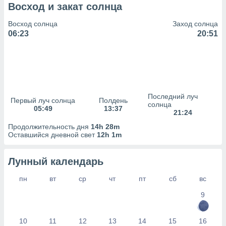
сервисов.
Восход и закат солнца
 наших 1199
Восход солнца
Заход солнца
неров
06:23
20:51
Последний луч
Первый луч солнца
Полдень
солнца
05:49
13:37
21:24
Продолжительность дня
14h 28m
Оставшийся дневной свет
12h 1m
Лунный календарь
пн
вт
ср
чт
пт
сб
вс
9
10
11
12
13
14
15
16