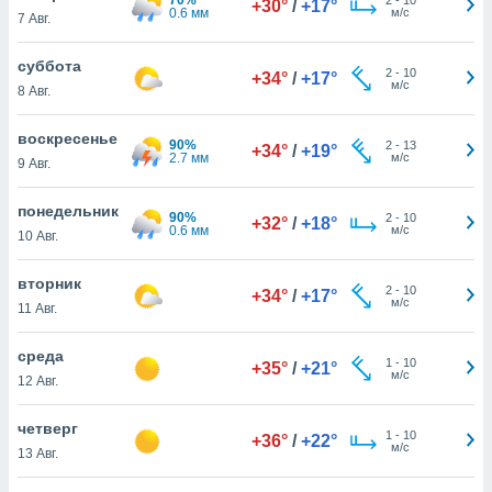
+30°
/
+17°
 и
0.6 мм
м/с
7 Авг.
ть действия
я на веб-
суббота
же
2
-
10
+34°
/
+17°
м/с
пределенный
8 Авг.
обы
вам рекламу
воскресенье
90%
2
-
13
+34°
/
+19°
зированный
2.7 мм
м/с
9 Авг.
го основе.
айти
понедельник
ьную
90%
2
-
10
+32°
/
+18°
0.6 мм
м/с
10 Авг.
 в нашей
йлов cookie
ремя
вторник
2
-
10
+34°
/
+17°
гласие,
м/с
11 Авг.
опку
спользования
среда
 cookie
1
-
10
+35°
/
+21°
м/с
12 Авг.
нную в
и нашего
четверг
1
-
10
+36°
/
+22°
м/с
13 Авг.
ОГО ВЫ