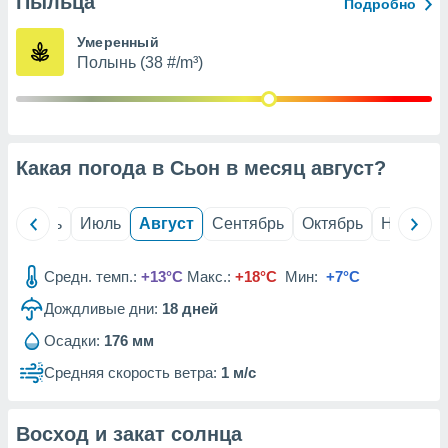
Пыльца
с помощью
Подробно
или
данных из
Умеренный
чников,
Полынь (38 #/m³)
и
вование
ие
х данных
Какая погода в Сьон в месяц
август
?
контента.
ные
и
й
Июнь
Июль
Август
Сентябрь
Октябрь
Ноябрь
ция
м
Средн. темп.:
+13°C
Макс.:
+18°C
Мин:
+7°C
я
Дождливые дни:
18
дней
рованная
нтент,
Осадки:
176 мм
е
Средняя скорость ветра:
1 м/с
сти рекламы
ие сведения
Восход и закат солнца
и и