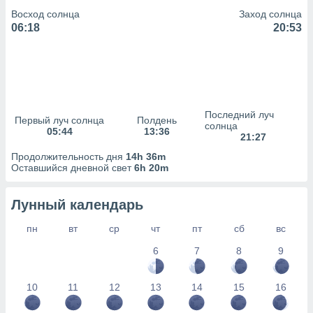
сервисов.
Восход солнца
Заход солнца
 наших 1199
06:18
20:53
неров
Последний луч
Первый луч солнца
Полдень
солнца
05:44
13:36
21:27
Продолжительность дня
14h 36m
Оставшийся дневной свет
6h 20m
Лунный календарь
пн
вт
ср
чт
пт
сб
вс
6
7
8
9
10
11
12
13
14
15
16