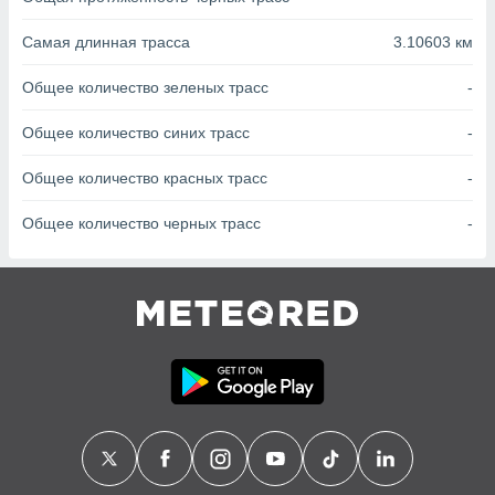
с помощью
или
Самая длинная трасса
3.10603 км
данных из
чников,
и
Общее количество зеленых трасс
-
вование
Общее количество синих трасс
-
ие
х данных
Общее количество красных трасс
-
контента.
Общее количество черных трасс
-
ные
и
ция
м
я
рованная
нтент,
е
сти рекламы
ие сведения
и и