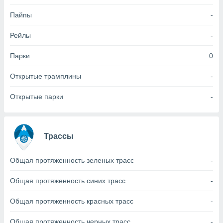
Пайпы
-
(или) доступ
и на
Рейлы
-
ие
х данных
Парки
0
рекламы,
рофилей для
Открытые трамплины
-
рованной
пользование
Открытые парки
-
ля выбора
рованной
здание
ля
Трассы
ции
спользование
ля выбора
Общая протяженность зеленых трасс
-
рованного
пределение
Общая протяженность синих трасс
-
сти
ределение
Общая протяженность красных трасс
-
сти
онимание
Общая протяженность черных трасс
-