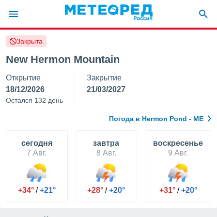
Закрыта
ие о
циальности
New Hermon Mountain
oda.com
Открытие
Закрытие
)
18/12/2026
21/03/2027
алами,
Остался 132 день
тировать
ество
Погода в Hermon Pond - ME
яемой
. Вы можете
ступ к этому
cегодня
завтра
воскресенье
используя
7 Авг.
8 Авг.
9 Авг.
едующих
файлы
+34°
/
+21°
+28°
/
+20°
+31°
/
+20°
олучить
й доступ