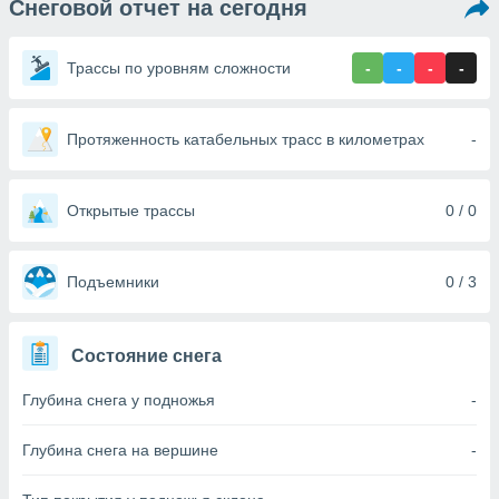
Снеговой отчет на сегодня
ированная
клама,
на
Трассы по уровням сложности
-
-
-
-
 собранной
файлов
аналогичных
 позволяет
Протяженность катабельных трасс в километрах
-
ПРИНЯТЬ
ировать
И
ьность,
ПРОДОЛЖИТЬ
олжать
Открытые трассы
0 / 0
вам
ственный
НАСТРОЙКИ
ой основе.
Подъемники
0 / 3
ринять и
, вы
Состояние снега
оступ к веб-
ашаясь на
Глубина снега у подножья
-
ие всех
ie, как
и наших
Глубина снега на вершине
-
которые
нам