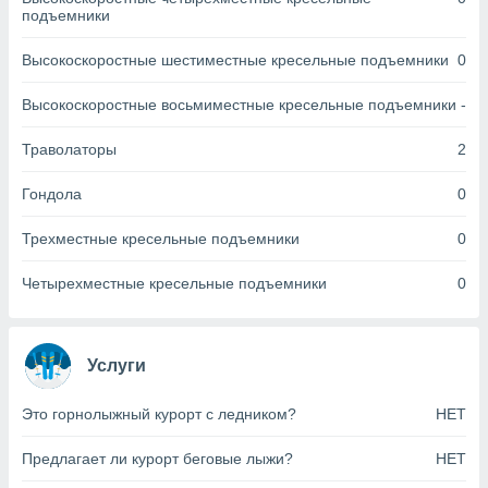
днако вы
подъемники
сматривать
Высокоскоростные шестиместные кресельные подъемники
0
изированную
 можете
Высокоскоростные восьмиместные кресельные подъемники
-
от установки
Траволаторы
2
ться
нашему веб-
Гондола
0
дписке,
у
Трехместные кресельные подъемники
0
».
гласия мы и
Четырехместные кресельные подъемники
0
ры
 файлы
кальные
торы или
Услуги
 технологии
я,
Это горнолыжный курорт с ледником?
НЕТ
оступа и
ерсональных
Предлагает ли курорт беговые лыжи?
НЕТ
их как
 о вашем