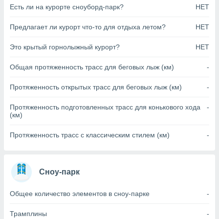
Есть ли на курорте сноуборд-парк?
НЕТ
анного веб-
реса и
торы файлов
Предлагает ли курорт что-то для отдыха летом?
НЕТ
оторые
могут
Это крытый горнолыжный курорт?
НЕТ
ь ваши
е данные на
Общая протяженность трасс для беговых лыж (км)
-
аконного
ротив
Протяженность открытых трасс для беговых лыж (км)
-
 можете
Для этого вы
Протяженность подготовленных трасс для конькового хода
-
бое время
(км)
ое согласие
ть против
Протяженность трасс с классическим стилем (км)
-
анных,
роить
» или
ашей
йлов cookie
Сноу-парк
еб-сайте.
 партнеры
Общее количество элементов в сноу-парке
-
ваем
ледующим
Трамплины
-