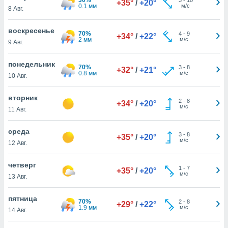
+35°
/
+20°
 и
0.1 мм
м/с
8 Авг.
ть действия
я на веб-
воскресенье
же
70%
4
-
9
+34°
/
+22°
2 мм
м/с
пределенный
9 Авг.
обы
вам рекламу
понедельник
70%
3
-
8
+32°
/
+21°
зированный
0.8 мм
м/с
10 Авг.
го основе.
айти
вторник
ьную
2
-
8
+34°
/
+20°
м/с
11 Авг.
 в нашей
йлов cookie
ремя
среда
3
-
8
+35°
/
+20°
гласие,
м/с
12 Авг.
опку
спользования
четверг
 cookie
1
-
7
+35°
/
+20°
м/с
13 Авг.
нную в
и нашего
пятница
70%
2
-
8
+29°
/
+22°
1.9 мм
м/с
14 Авг.
ОГО ВЫ