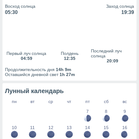
сервисов.
Восход солнца
Заход солнца
 наших 1199
05:30
19:39
неров
Последний луч
Первый луч солнца
Полдень
солнца
04:59
12:35
20:09
Продолжительность дня
14h 9m
Оставшийся дневной свет
1h 27m
Лунный календарь
пн
вт
ср
чт
пт
сб
вс
7
8
9
10
11
12
13
14
15
16