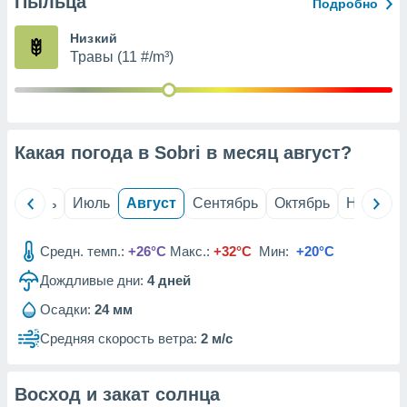
Пыльца
с помощью
Подробно
или
данных из
Низкий
чников,
Травы (11 #/m³)
и
вование
ие
х данных
Какая погода в Sobri в месяц
август
?
контента.
ные
и
й
Июнь
Июль
Август
Сентябрь
Октябрь
Ноябрь
ция
м
Средн. темп.:
+26°C
Макс.:
+32°C
Мин:
+20°C
я
Дождливые дни:
4
дней
рованная
нтент,
Осадки:
24 мм
е
Средняя скорость ветра:
2 м/с
сти рекламы
ие сведения
Восход и закат солнца
и и