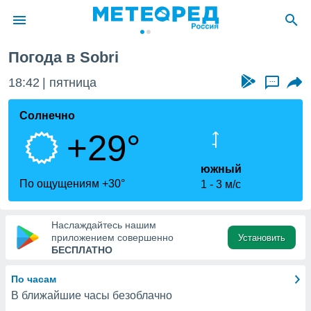
Погода в Sobri
ие о
циальности
18:42
пятница
...
oda.com
)
Солнечно
+29°
алами,
тировать
ество
южный
яемой
По ощущениям +30°
1
3 м/с
. Вы можете
ступ к этому
используя
Наслаждайтесь нашим
едующих
приложением совершенно
Установить
БЕСПЛАТНО
файлы
По часам
олучить
В ближайшие часы безоблачно
й доступ