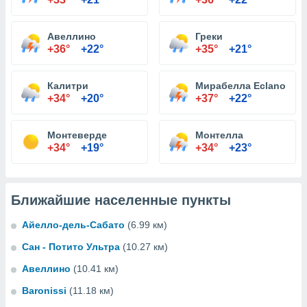
Авеллино
Греки
+36°
+22°
+35°
+21°
Калитри
Мирабелла Eclano
+34°
+20°
+37°
+22°
Монтеверде
Монтелла
+34°
+19°
+34°
+23°
Ближайшие населенные пункты
Айелло-дель-Сабато
(6.99 км)
Сан - Потито Ультра
(10.27 км)
Авеллино
(10.41 км)
Baronissi
(11.18 км)