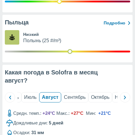
с помощью
или
данных из
чников,
Пыльца
Подробно
и
вование
Низкий
Полынь (25 #/m³)
ие
х данных
контента.
ные
и
Какая погода в Solofra в месяц
ция
м
август
?
я
рованная
й
Июнь
Июль
Август
Сентябрь
Октябрь
Ноябрь
нтент,
е
сти рекламы
Средн. темп.:
+24°C
Макс.:
+27°C
Мин:
+21°C
Дождливые дни:
5
дней
ие сведения
и и
Осадки:
31 мм