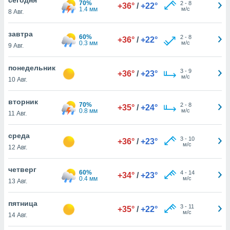
70%
 и
2
-
8
+36°
/
+22°
1.4 мм
м/с
8 Авг.
ть действия
я на веб-
же
завтра
60%
2
-
8
+36°
/
+22°
пределенный
0.3 мм
м/с
9 Авг.
обы
вам рекламу
понедельник
3
-
9
зированный
+36°
/
+23°
м/с
10 Авг.
го основе.
айти
ьную
вторник
70%
2
-
8
+35°
/
+24°
 в нашей
0.8 мм
м/с
11 Авг.
йлов cookie
ремя
среда
3
-
10
гласие,
+36°
/
+23°
м/с
12 Авг.
опку
спользования
четверг
 cookie
60%
4
-
14
+34°
/
+23°
0.4 мм
м/с
нную в
13 Авг.
и нашего
пятница
3
-
11
+35°
/
+22°
м/с
14 Авг.
ОГО ВЫ