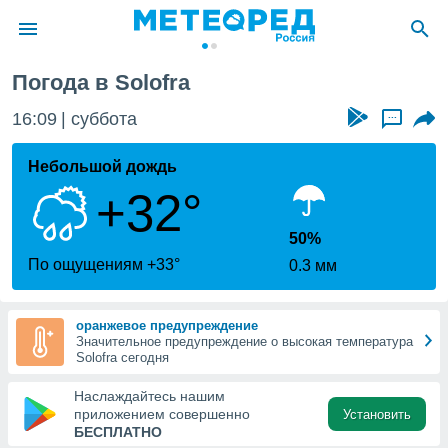
Погода в Solofra
ие о
циальности
16:09
суббота
...
oda.com
)
Небольшой дождь
+32°
алами,
тировать
ество
50%
яемой
По ощущениям +33°
0.3 мм
. Вы можете
ступ к этому
используя
оранжевое предупреждение
едующих
Значительное предупреждение о высокая температура
Solofra сегодня
файлы
Наслаждайтесь нашим
олучить
приложением совершенно
Установить
й доступ
БЕСПЛАТНО