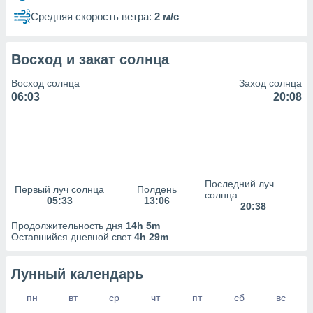
сервисов.
Средняя скорость ветра:
2 м/с
 наших 1199
неров
Восход и закат солнца
Восход солнца
Заход солнца
06:03
20:08
Последний луч
Первый луч солнца
Полдень
солнца
05:33
13:06
20:38
Продолжительность дня
14h 5m
Оставшийся дневной свет
4h 29m
Лунный календарь
пн
вт
ср
чт
пт
сб
вс