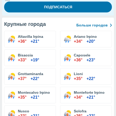
Крупные города
Больше городов
Altavilla Irpina
Ariano Irpino
+36°
+21°
+34°
+20°
Bisaccia
Caposele
+33°
+19°
+36°
+23°
Grottaminarda
Lioni
+37°
+22°
+35°
+22°
Montecalvo Irpino
Monteforte Irpino
+35°
+21°
+34°
+21°
Nusco
Solofra
+33°
+21°
+36°
+22°