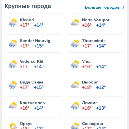
Крупные города
Больше городов
Klegod
Norre Vorupor
+17°
+14°
+16°
+14°
Sonder Haurvig
Thorsminde
+17°
+15°
+17°
+14°
Vederso Klit
Vrist
+17°
+14°
+16°
+14°
Виде Санне
Выборг
+17°
+15°
+18°
+12°
Клитмеллер
Лемвиг
+16°
+14°
+16°
+13°
Орхус
Сеннервиг
+18°
+13°
+17°
+14°