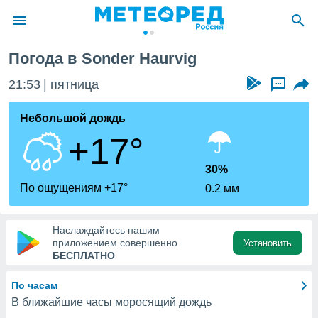
Погода в Sonder Haurvig
ие о
циальности
21:53
пятница
...
oda.com
)
Небольшой дождь
+17°
алами,
тировать
ество
30%
яемой
По ощущениям +17°
0.2 мм
. Вы можете
ступ к этому
используя
Наслаждайтесь нашим
едующих
приложением совершенно
Установить
БЕСПЛАТНО
файлы
По часам
олучить
В ближайшие часы моросящий дождь
й доступ