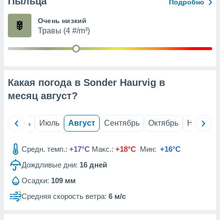
Пыльца
с помощью
Подробно
или
данных из
Очень низкий
чников,
Травы (4 #/m³)
и
вование
ие
х данных
Какая погода в Sonder Haurvig в
контента.
месяц
август
?
ные
и
ция
й
Июнь
Июль
Август
Сентябрь
Октябрь
Ноябрь
м
я
Средн. темп.:
+17°C
Макс.:
+18°C
Мин:
+16°C
рованная
Дождливые дни:
16
дней
нтент,
е
Осадки:
109 мм
сти рекламы
Средняя скорость ветра:
6 м/с
ие сведения
и и