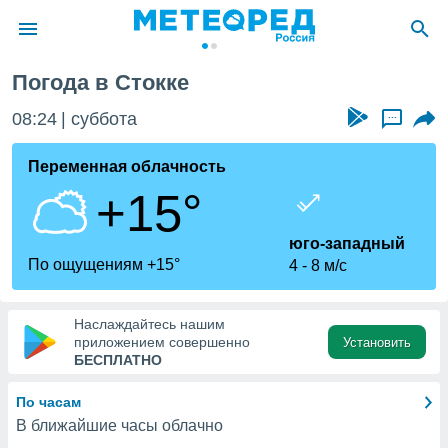
Погода в Стокке
ие о
циальности
08:24
суббота
...
oda.com
)
Переменная облачность
+15°
алами,
тировать
ество
юго-западный
яемой
По ощущениям +15°
4
8 м/с
. Вы можете
ступ к этому
используя
Наслаждайтесь нашим
едующих
приложением совершенно
Установить
БЕСПЛАТНО
файлы
По часам
олучить
В ближайшие часы облачно
й доступ