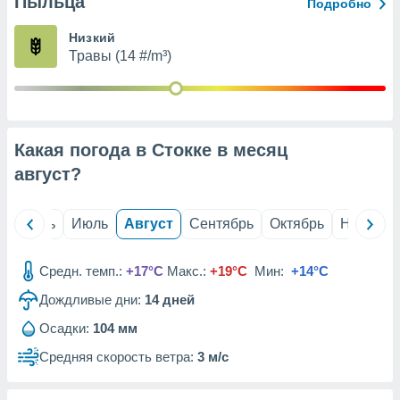
Пыльца
с помощью
Подробно
или
данных из
Низкий
чников,
Травы (14 #/m³)
и
вование
ие
х данных
Какая погода в Стокке в месяц
контента.
август
?
ные
и
ция
й
Июнь
Июль
Август
Сентябрь
Октябрь
Ноябрь
м
я
Средн. темп.:
+17°C
Макс.:
+19°C
Мин:
+14°C
рованная
Дождливые дни:
14
дней
нтент,
е
Осадки:
104 мм
сти рекламы
Средняя скорость ветра:
3 м/с
ие сведения
и и