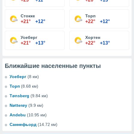
Стокке
Торп
+21°
+12°
+22°
+12°
Усеберг
Хортен
+21°
+13°
+22°
+13°
Ближайшие населенные пункты
Усеберг
(8 км)
Торп
(8.68 км)
Tønsberg
(9.84 км)
Nøtterøy
(9.9 км)
Andebu
(10.95 км)
Саннефьорд
(14.72 км)