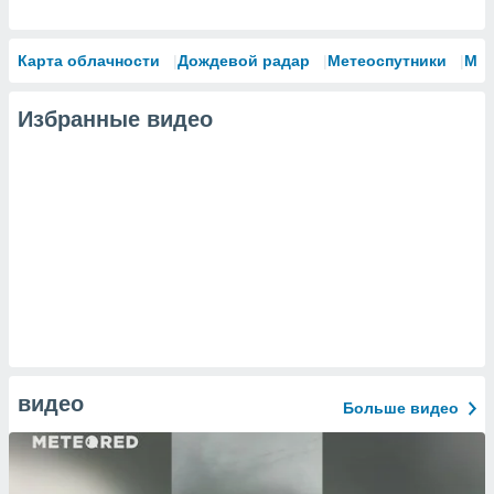
Карта облачности
Дождевой радар
Метеоспутники
Мо
Избранные видео
видео
Больше видео