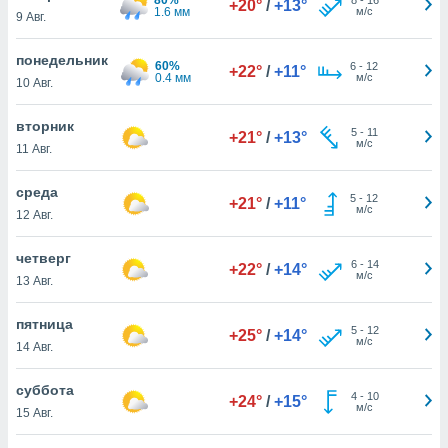
+20°
/
+13°
 и
1.6 мм
м/с
9 Авг.
ть действия
я на веб-
понедельник
же
60%
6
-
12
+22°
/
+11°
0.4 мм
м/с
пределенный
10 Авг.
обы
вам рекламу
вторник
5
-
11
+21°
/
+13°
зированный
м/с
11 Авг.
го основе.
айти
среда
ьную
5
-
12
+21°
/
+11°
м/с
12 Авг.
 в нашей
йлов cookie
ремя
четверг
6
-
14
+22°
/
+14°
гласие,
м/с
13 Авг.
опку
спользования
пятница
 cookie
5
-
12
+25°
/
+14°
м/с
14 Авг.
нную в
и нашего
суббота
4
-
10
+24°
/
+15°
м/с
15 Авг.
ОГО ВЫ