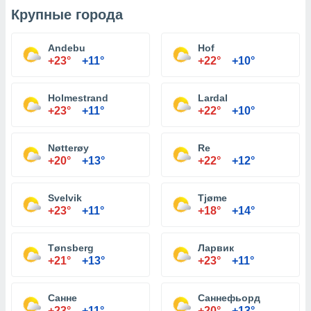
Крупные города
Andebu
Hof
+23°
+11°
+22°
+10°
Holmestrand
Lardal
+23°
+11°
+22°
+10°
Nøtterøy
Re
+20°
+13°
+22°
+12°
Svelvik
Tjøme
+23°
+11°
+18°
+14°
Tønsberg
Ларвик
+21°
+13°
+23°
+11°
Санне
Саннефьорд
+23°
+11°
+20°
+13°