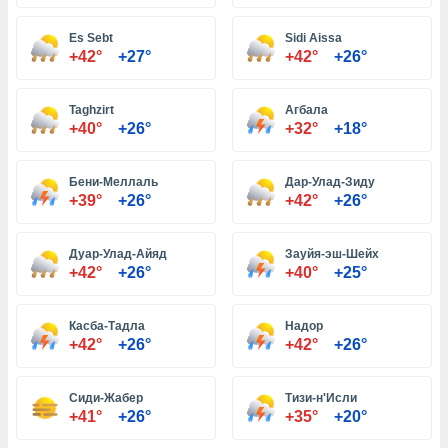
Es Sebt
Sidi Aissa
и,
+42°
+27°
+42°
+26°
 файлам
Taghzirt
Агбала
примете
+40°
+26°
+32°
+18°
айлов
се равно
должать
Бени-Меллаль
Дар-Улад-Зиду
ся нашим
+39°
+26°
+42°
+26°
pogoda.com.
ае мы
м, что
Дуар-Улад-Айяд
Зауйя-эш-Шейх
овлены
+42°
+26°
+40°
+25°
айлы cookie,
обходимы
Касба-Тадла
Надор
ения
+42°
+26°
+42°
+26°
 веб-сайту,
файлы cookie
пользоваться
Сиди-Жабер
Тизи-н'Исли
 действий
+41°
+26°
+35°
+20°
рекламы или
рованного