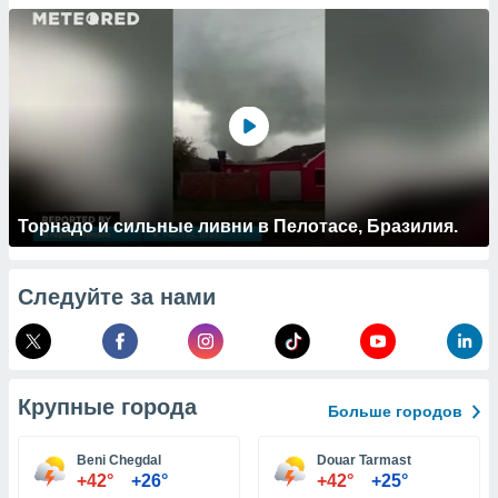
 и
ть действия
я на веб-
же
пределенный
обы
вам рекламу
зированный
го основе.
айти
ьную
Торнадо и сильные ливни в Пелотасе, Бразилия.
 в нашей
йлов cookie
ремя
Следуйте за нами
гласие,
опку
спользования
 cookie
нную в
Крупные города
и нашего
Больше городов
Beni Chegdal
Douar Tarmast
ОГО ВЫ
+42°
+26°
+42°
+25°