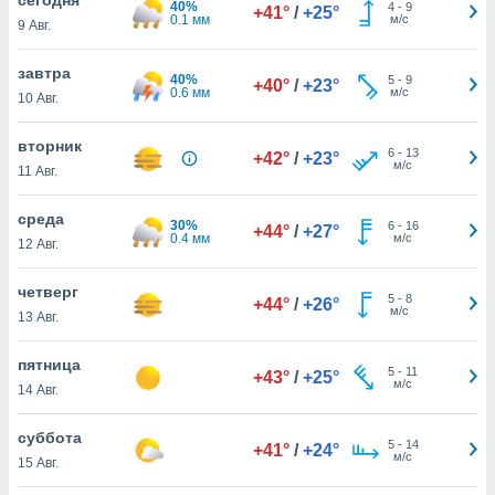
40%
 и
4
-
9
+41°
/
+25°
0.1 мм
м/с
9 Авг.
ть действия
я на веб-
же
завтра
40%
5
-
9
+40°
/
+23°
пределенный
0.6 мм
м/с
10 Авг.
обы
вам рекламу
вторник
6
-
13
зированный
+42°
/
+23°
м/с
11 Авг.
го основе.
айти
ьную
среда
30%
6
-
16
+44°
/
+27°
 в нашей
0.4 мм
м/с
12 Авг.
йлов cookie
ремя
четверг
5
-
8
гласие,
+44°
/
+26°
м/с
13 Авг.
опку
спользования
пятница
 cookie
5
-
11
+43°
/
+25°
м/с
нную в
14 Авг.
и нашего
суббота
5
-
14
+41°
/
+24°
м/с
15 Авг.
ОГО ВЫ