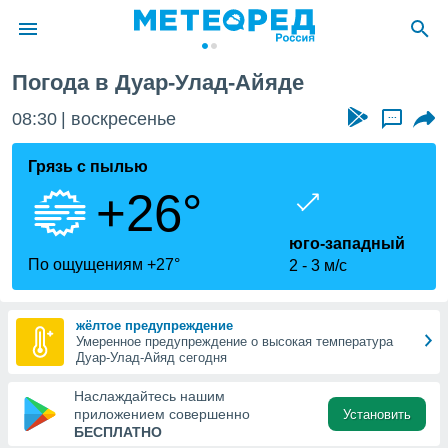
Погода в Дуар-Улад-Айяде
ие о
циальности
08:30
воскресенье
...
oda.com
)
Грязь с пылью
+26°
алами,
тировать
ество
юго-западный
яемой
По ощущениям +27°
2
3 м/с
. Вы можете
ступ к этому
используя
жёлтое предупреждение
едующих
Умеренное предупреждение о высокая температура
Дуар-Улад-Айяд сегодня
файлы
Наслаждайтесь нашим
олучить
приложением совершенно
Установить
й доступ
БЕСПЛАТНО