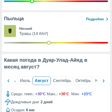
с помощью
или
данных из
чников,
Пыльца
Подробно
и
вование
Низкий
Травы (14 #/m³)
ие
х данных
контента.
ные
и
Какая погода в Дуар-Улад-Айяд в
ция
м
месяц
август
?
я
рованная
й
Июнь
Июль
Август
Сентябрь
Октябрь
Ноябрь
нтент,
е
сти рекламы
Средн. темп.:
+30°C
Макс.:
+38°C
Мин:
+23°C
Дождливые дни:
2
дней
ие сведения
и и
Осадки:
6 мм