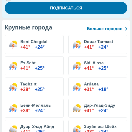
Крупные города
Больше городов
Beni Chegdal
Douar Tarmast
+41°
+24°
+41°
+24°
Es Sebt
Sidi Aissa
+41°
+25°
+41°
+25°
Taghzirt
Агбала
+39°
+25°
+31°
+18°
Бени-Меллаль
Дар-Улад-Зиду
+39°
+24°
+41°
+24°
Дуар-Улад-Айяд
Зауйя-эш-Шейх
+41°
+25°
+38°
+24°