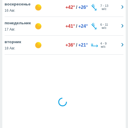
воскресенье
7
-
13
+42°
/
+26°
м/с
16 Авг.
и,
 файлам
понедельник
6
-
11
+41°
/
+24°
м/с
17 Авг.
примете
айлов
вторник
4
-
9
+36°
/
+21°
се равно
м/с
18 Авг.
должать
ся нашим
pogoda.com.
ае мы
м, что
овлены
айлы cookie,
обходимы
ения
 веб-сайту,
файлы cookie
пользоваться
 действий
рекламы или
рованного