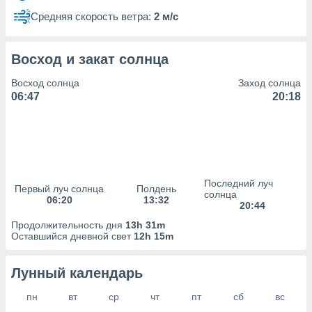
сервисов.
Средняя скорость ветра:
2 м/с
 наших 1199
неров
Восход и закат солнца
Восход солнца
Заход солнца
06:47
20:18
Последний луч
Первый луч солнца
Полдень
солнца
06:20
13:32
20:44
Продолжительность дня
13h 31m
Оставшийся дневной свет
12h 15m
Лунный календарь
пн
вт
ср
чт
пт
сб
вс