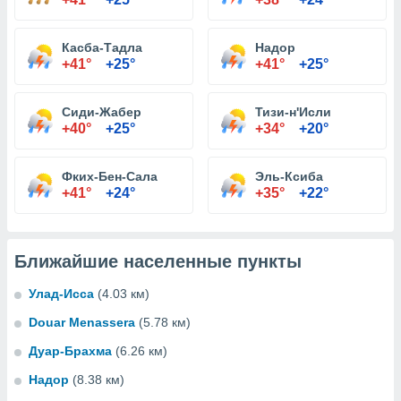
Касба-Тадла
Надор
+41°
+25°
+41°
+25°
Сиди-Жабер
Тизи-н'Исли
+40°
+25°
+34°
+20°
Фких-Бен-Сала
Эль-Ксиба
+41°
+24°
+35°
+22°
Ближайшие населенные пункты
Улад-Исса
(4.03 км)
Douar Menassera
(5.78 км)
Дуар-Брахма
(6.26 км)
Надор
(8.38 км)