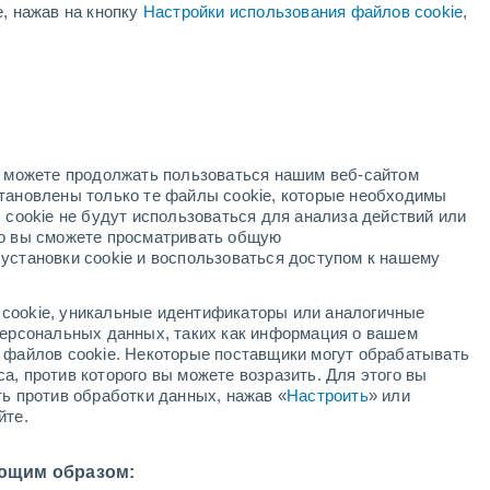
е, нажав на кнопку
Настройки использования файлов cookie
,
ый
но можете продолжать пользоваться нашим веб-сайтом
становлены только те файлы cookie, которые необходимы
й радар
Метеоспутники
Модели
 cookie не будут использоваться для анализа действий или
ко вы сможете просматривать общую
установки cookie и воспользоваться доступом к нашему
среда
четверг
пятница
суббота
cookie, уникальные идентификаторы или аналогичные
12 Авг.
13 Авг.
14 Авг.
15 Авг.
 персональных данных, таких как информация о вашем
ы файлов cookie. Некоторые поставщики могут обрабатывать
а, против которого вы можете возразить. Для этого вы
ть против обработки данных, нажав «
Настроить
» или
60%
йте.
0.3 мм
17°
/
+7°
+19°
/
+6°
+19°
/
+7°
+17°
/
+7°
ющим образом: