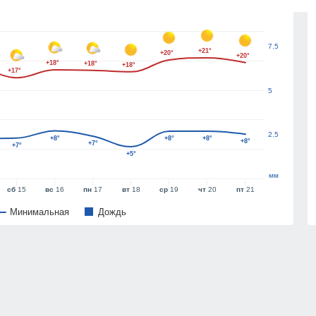
10
7.5
+21°
+20°
+20°
+18°
+18°
+18°
+17°
5
2.5
+8°
+8°
+8°
+8°
+7°
+7°
+5°
мм
сб
15
вс
16
пн
17
вт
18
ср
19
чт
20
пт
21
Минимальная
Дождь