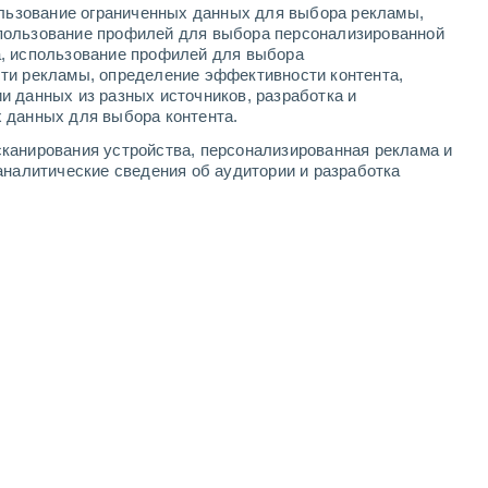
ользование ограниченных данных для выбора рекламы,
-
12
м/с
4
-
11
м/с
4
-
13
м/с
4
-
12
м/с
пользование профилей для выбора персонализированной
а, использование профилей для выбора
ти рекламы, определение эффективности контента,
и данных из разных источников, разработка и
 данных для выбора контента.
Северо-восточный
0 Низкий
канирования устройства, персонализированная реклама и
0
-
2 м/с
FPS:
нет
аналитические сведения об аудитории и разработка
северо-западный
2 Низкий
0
-
3 м/с
FPS:
нет
западный
5 Средний
1
-
5 м/с
FPS:
6-10
юго-западный
10 Очень высокий!
3
-
8 м/с
FPS:
25-50
юго-западный
6 Высокий
4
-
11 м/с
FPS:
15-25