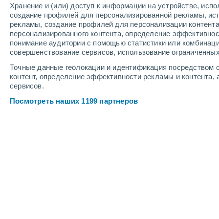
Хранение и (или) доступ к информации на устройстве, исп
3
-
9
м/с
3
-
10
м/с
3
4
-
11
м/с
создание профилей для персонализированной рекламы, ис
рекламы, создание профилей для персонализации контент
персонализированного контента, определение эффективнос
Погода в Tarata cегодня
, 9 августа
понимание аудитории с помощью статистики или комбинаци
совершенствование сервисов, использование ограниченных
Солнечно
+11°
07:00
Точные данные геолокации и идентификация посредством с
Ощущаемая т.
+11°
контент, определение эффективности рекламы и контента, 
сервисов.
Солнечно
+14°
08:00
Посмотреть наших 1199 партнеров
Ощущаемая т.
+14°
Солнечно
+16°
09:00
Ощущаемая т.
+16°
Солнечно
+19°
11:00
Ощущаемая т.
+19°
Солнечно
+17°
14:00
Ощущаемая т.
+17°