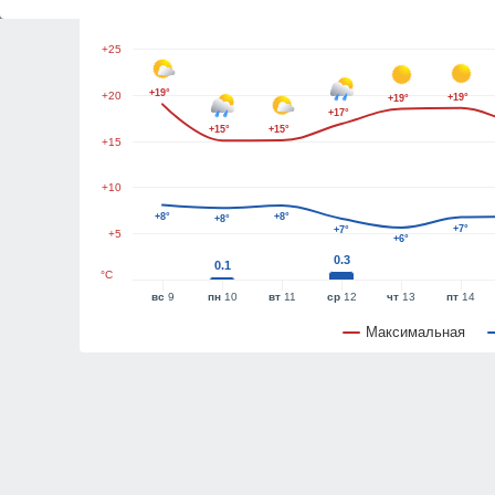
+30
+25
+19°
+20
+19°
+19°
+17°
+15°
+15°
+15
+10
+8°
+8°
+8°
+7°
+7°
+5
+6°
0.3
0.1
°C
вс
9
пн
10
вт
11
ср
12
чт
13
пт
14
Максимальная