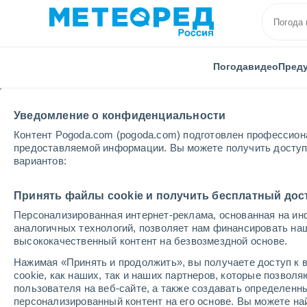
Погода
видео
Пред
Уведомление о конфиденциальности
Контент Pogoda.com (pogoda.com) подготовлен профессион
предоставляемой информации. Вы можете получить доступ 
вариантов:
Главная
Перу
Такна
Tarata
Принять файлы cookie и получить бесплатный дос
Персонализированная интернет-реклама, основанная на ин
Погода в Tarata
аналогичных технологий, позволяет нам финансировать на
высококачественный контент на безвозмездной основе.
07:06
воскресенье
Нажимая «Принять и продолжить», вы получаете доступ к в
cookie, как наших, так и наших партнеров, которые позвол
пользователя на веб-сайте, а также создавать определенн
Солнечно
персонализированный контент на его основе. Вы можете 