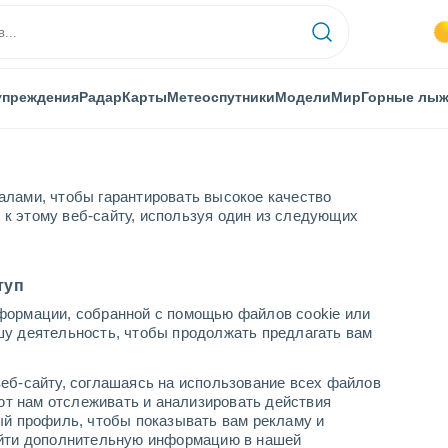
упреждения
Радар
Карты
Метеоспутники
Модели
Мир
Горные лы
алами, чтобы гарантировать высокое качество
к этому веб-сайту, используя один из следующих
туп
формации, собранной с помощью файлов cookie или
шу деятельность, чтобы продолжать предлагать вам
...
еб-сайту, соглашаясь на использование всех файлов
яют нам отслеживать и анализировать действия
По часам
ый профиль, чтобы показывать вам рекламу и
В ближайшие часы безоблачно
найти дополнительную информацию в нашей