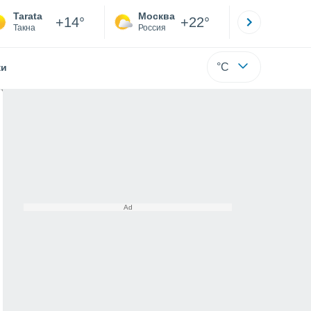
Tarata
Москва
Санкт-
+14°
+22°
Такна
Россия
Са
°C
жи