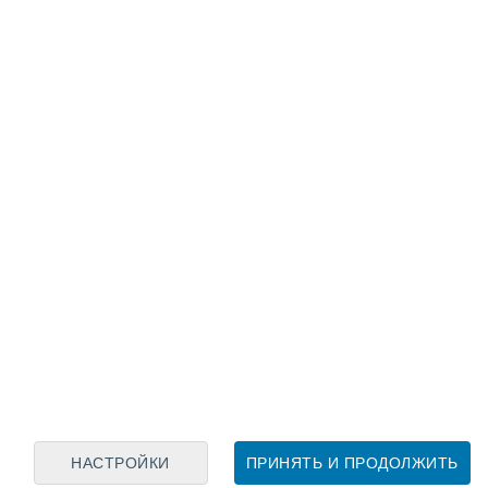
Лунный календарь
пн
вт
ср
чт
пт
сб
вс
9
10
11
12
13
14
15
16
17
18
19
20
21
22
НАСТРОЙКИ
ПРИНЯТЬ И ПРОДОЛЖИТЬ