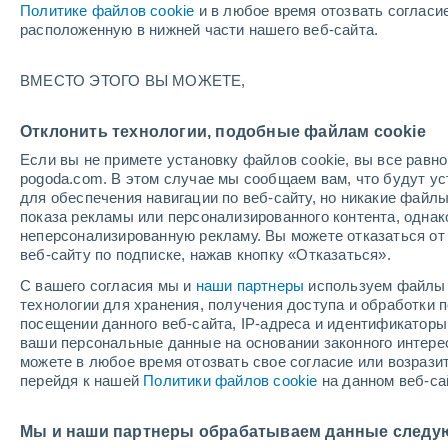
Политике файлов cookie
и в любое время отозвать согласи
+11°
расположенную в нижней части нашего веб-сайта.
Северо-
ВМЕСТО ЭТОГО ВЫ МОЖЕТЕ,
восточн
По ощущениям +11°
0
-
2 м/с
Отклонить технологии, подобные файлам cookie
Если вы не примете установку файлов cookie, вы все рав
pogoda.com. В этом случае мы сообщаем вам, что будут у
Погода на 1 – 7 дней
Карта температур
Дождево
для обеспечения навигации по веб-сайту, но никакие файлы
показа рекламы или персонализированного контента, одна
неперсонализированную рекламу. Вы можете отказаться от 
веб-сайту по подписке, нажав кнопку «Отказаться».
завтра
вторник
cегодня
С вашего согласия мы и
наши партнеры
используем файлы 
10 Авг.
11 Авг.
9 Авг.
технологии для хранения, получения доступа и обработки
посещении данного веб-сайта, IP-адреса и идентификатор
ваши персональные данные на основании законного интерес
можете в любое время отозвать свое согласие или возрази
60%
перейдя к нашей
Политики файлов cookie
на данном веб-са
0.1 мм
+15°
/
+8°
+15°
/
+8°
+
+19°
/
+8°
Мы и наши партнеры обрабатываем данные следу