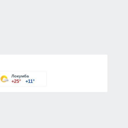
Локумба
+25°
+11°