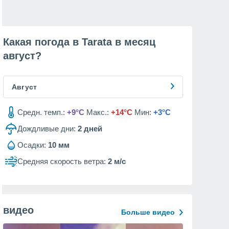
Какая погода в Tarata в месяц
август
?
Август
Средн. темп.:
+9°C
Макс.:
+14°C
Мин:
+3°C
Дождливые дни:
2
дней
Осадки:
10 мм
Средняя скорость ветра:
2 м/с
видео
Больше видео