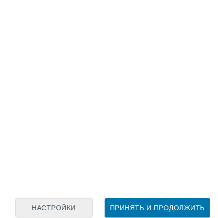
Лунный календарь
пн
вт
ср
чт
пт
сб
вс
6
7
8
9
10
11
12
13
14
15
16
17
18
19
НАСТРОЙКИ
ПРИНЯТЬ И ПРОДОЛЖИТЬ