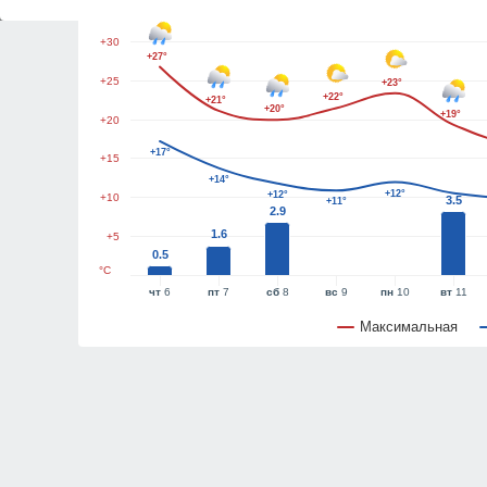
+35
+30
+27°
+25
+23°
+22°
+21°
+20°
+19°
+20
+17°
+15
+14°
+12°
+12°
+10
3.5
+11°
2.9
1.6
+5
0.5
°C
чт
6
пт
7
сб
8
вс
9
пн
10
вт
11
Максимальная