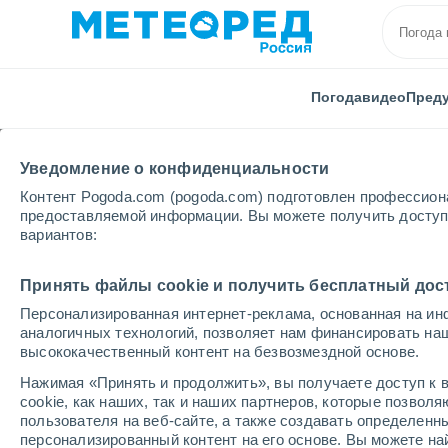
Погода
видео
Пред
Уведомление о конфиденциальности
Контент Pogoda.com (pogoda.com) подготовлен профессион
предоставляемой информации. Вы можете получить доступ 
вариантов:
Главная
Латвия
Цесисский
Taurene
Принять файлы cookie и получить бесплатный дос
Персонализированная интернет-реклама, основанная на ин
Погода в Taurene
аналогичных технологий, позволяет нам финансировать на
высококачественный контент на безвозмездной основе.
08:51
четверг
Нажимая «Принять и продолжить», вы получаете доступ к в
cookie, как наших, так и наших партнеров, которые позвол
пользователя на веб-сайте, а также создавать определенн
Солнечно
персонализированный контент на его основе. Вы можете 