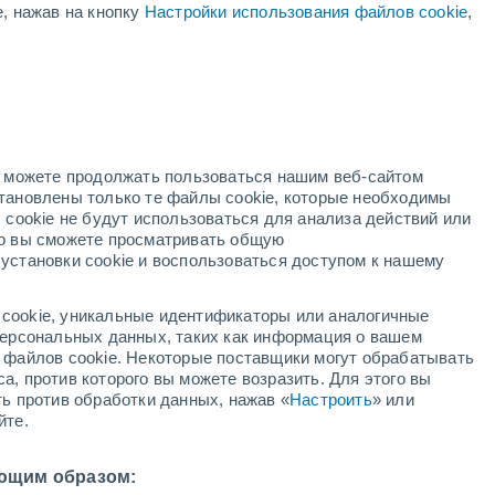
е, нажав на кнопку
Настройки использования файлов cookie
,
жёлтое предупреждение
Умеренное предупреждение о
высокая температура Taurene
сегодня
дный
но можете продолжать пользоваться нашим веб-сайтом
становлены только те файлы cookie, которые необходимы
й радар
Метеоспутники
Модели
 cookie не будут использоваться для анализа действий или
ко вы сможете просматривать общую
установки cookie и воспользоваться доступом к нашему
кресенье
понедельник
вторник
среда
cookie, уникальные идентификаторы или аналогичные
9 Авг.
10 Авг.
11 Авг.
12 Авг.
 персональных данных, таких как информация о вашем
ы файлов cookie. Некоторые поставщики могут обрабатывать
а, против которого вы можете возразить. Для этого вы
ть против обработки данных, нажав «
Настроить
» или
90%
70%
йте.
3.5 мм
0.6 мм
2°
/
+11°
+23°
/
+12°
+19°
/
+11°
+17°
/
+10°
ющим образом: