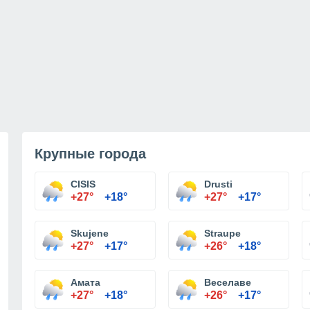
Крупные города
CISIS
Drusti
+27°
+18°
+27°
+17°
Skujene
Straupe
+27°
+17°
+26°
+18°
Амата
Веселаве
+27°
+18°
+26°
+17°