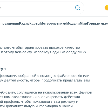
упреждения
Радар
Карты
Метеоспутники
Модели
Мир
Горные лы
алами, чтобы гарантировать высокое качество
к этому веб-сайту, используя один из следующих
туп
формации, собранной с помощью файлов cookie или
шу деятельность, чтобы продолжать предлагать вам
...
еб-сайту, соглашаясь на использование всех файлов
яют нам отслеживать и анализировать действия
По часам
ый профиль, чтобы показывать вам рекламу и
В ближайшие часы переменная
найти дополнительную информацию в нашей
облачность