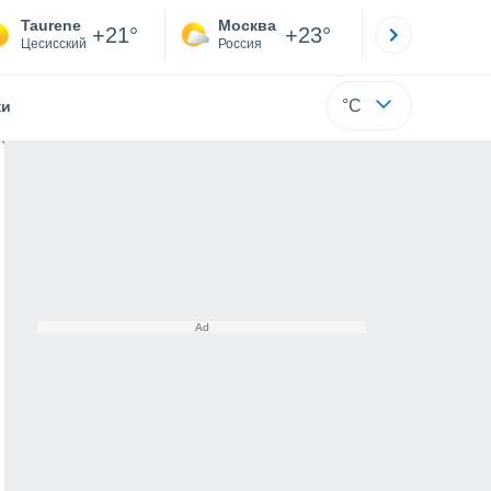
Taurene
Москва
Санкт-
+21°
+23°
Цесисский
Россия
Са
°C
жи