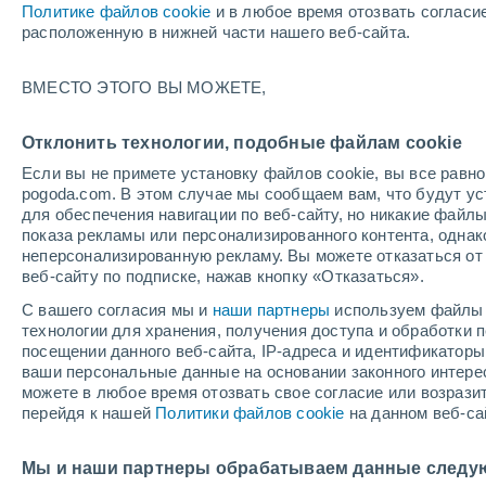
Политике файлов cookie
и в любое время отозвать согласи
+21°
расположенную в нижней части нашего веб-сайта.
ВМЕСТО ЭТОГО ВЫ МОЖЕТЕ,
юго-запа
По ощущениям +21°
4
-
8 м/с
Отклонить технологии, подобные файлам cookie
Если вы не примете установку файлов cookie, вы все рав
pogoda.com. В этом случае мы сообщаем вам, что будут у
Погода на 1 – 7 дней
Карта облачности
Дождево
для обеспечения навигации по веб-сайту, но никакие файлы
показа рекламы или персонализированного контента, одна
неперсонализированную рекламу. Вы можете отказаться от 
веб-сайту по подписке, нажав кнопку «Отказаться».
завтра
суббота
вос
cегодня
С вашего согласия мы и
наши партнеры
используем файлы 
7 Авг.
8 Авг.
6 Авг.
технологии для хранения, получения доступа и обработки
посещении данного веб-сайта, IP-адреса и идентификатор
ваши персональные данные на основании законного интерес
можете в любое время отозвать свое согласие или возрази
70%
80%
40%
перейдя к нашей
Политики файлов cookie
на данном веб-са
1.6 мм
2.9 мм
0.5 мм
+21°
/
+14°
+20°
/
+12°
+2
+27°
/
+17°
Мы и наши партнеры обрабатываем данные следу