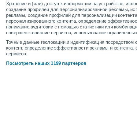
Хранение и (или) доступ к информации на устройстве, исп
6
-
13
м/с
5
-
11
м/с
3
4
-
9
м/с
создание профилей для персонализированной рекламы, ис
рекламы, создание профилей для персонализации контент
персонализированного контента, определение эффективнос
Погода в Taurene cегодня
, 6 августа
понимание аудитории с помощью статистики или комбинаци
совершенствование сервисов, использование ограниченных
Солнечно
+21°
09:00
Точные данные геолокации и идентификация посредством с
Ощущаемая т.
+21
контент, определение эффективности рекламы и контента, 
сервисов.
Солнечно
+22°
10:00
Посмотреть наших 1199 партнеров
Ощущаемая т.
+22
Солнечно
+24°
11:00
Ощущаемая т.
+25
Солнечно
+25°
12:00
Ощущаемая т.
+26
Облачно и ясно
+26°
14:00
Ощущаемая т.
+27