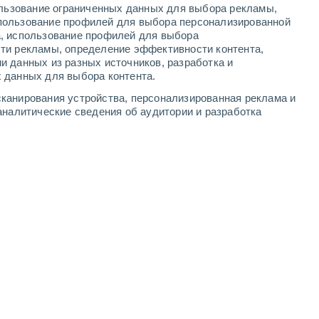
ользование ограниченных данных для выбора рекламы,
-
5
м/с
6
-
11
м/с
7
-
15
м/с
8
-
17
м/с
пользование профилей для выбора персонализированной
а, использование профилей для выбора
ти рекламы, определение эффективности контента,
и данных из разных источников, разработка и
 данных для выбора контента.
юго-западный
2 Низкий
канирования устройства, персонализированная реклама и
°
4
-
8 м/с
FPS:
нет
аналитические сведения об аудитории и разработка
западный
3 Средний
°
3
-
8 м/с
FPS:
6-10
юго-западный
4 Средний
°
3
-
8 м/с
FPS:
6-10
юго-западный
5 Средний
°
3
-
8 м/с
FPS:
6-10
юго-западный
5 Средний
°
3
-
9 м/с
FPS:
6-10