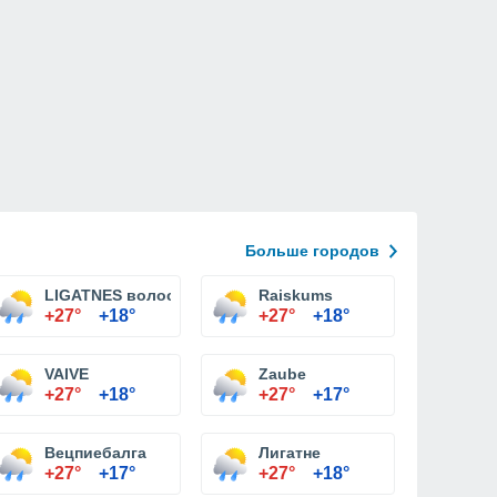
Больше городов
LIGATNES волостного
Raiskums
+27°
+18°
+27°
+18°
VAIVE
Zaube
+27°
+18°
+27°
+17°
Вецпиебалга
Лигатне
+27°
+17°
+27°
+18°