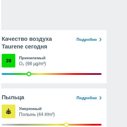
Качество воздуха
Подробно
Taurene сегодня
Приемлемый
39
O₃ (98 µg/m³)
Пыльца
Подробно
Умеренный
Полынь (44 #/m³)