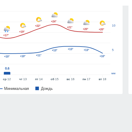
15
+24°
10
+22°
+21°
+20°
+20°
+19°
+17°
+13°
5
+13°
+13°
+11°
+10°
+10°
+10°
0.6
мм
ср
12
чт
13
пт
14
сб
15
вс
16
пн
17
вт
18
Минимальная
Дождь